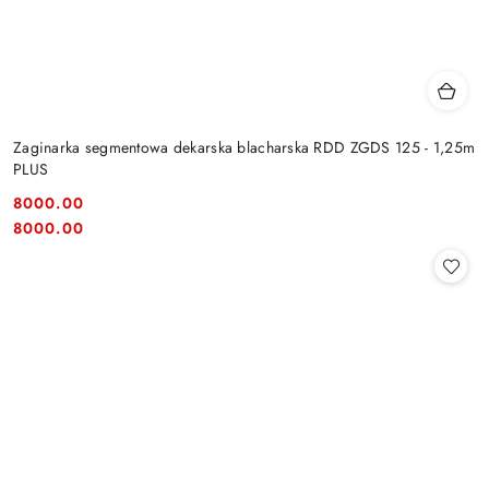
Zaginarka segmentowa dekarska blacharska RDD ZGDS 125 - 1,25m
PLUS
8000.00
Cena:
Cena:
8000.00