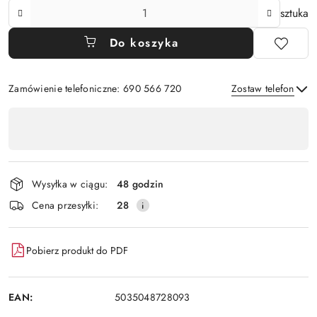
Ilość
sztuka
Do koszyka
Zamówienie telefoniczne: 690 566 720
Zostaw telefon
Dostępność
,
Wyślij
płatność
i
Wysyłka w ciągu:
48 godzin
dostawa
Cena przesyłki:
28
Pobierz produkt do PDF
EAN:
5035048728093