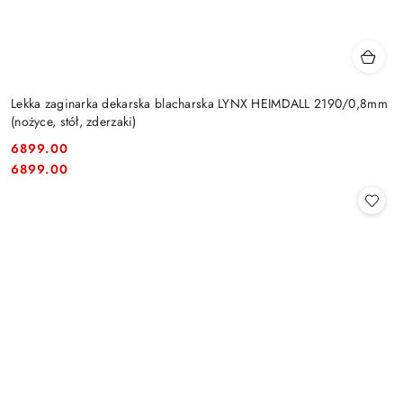
Lekka zaginarka dekarska blacharska LYNX HEIMDALL 2190/0,8mm
(nożyce, stół, zderzaki)
6899.00
Cena:
Cena:
6899.00