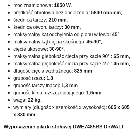
moc znamionowa
: 1850 W,
prędkość obrotowa bez obciążenia
: 5800 obr/min,
średnica tarczy
: 210 mm,
średnica otworu tarczy
: 30 mm,
maksymalny kąt odchylenia od pionu w lewo
: 45°,
maksymalny kąt cięcia skośnego:
45-90°
,
cięcie ukosowe:
30-90°
,
maksymalna głębokość ciecia przy kącie 90°
: 65 mm,
maksymalna głębokość ciecia przy kącie 45°
: 45 mm,
długość cięcia wzdłużnego:
825 mm
grubość rzazu
: 1,8
grubość tarczy tnącej:
1,3 mm
grubość klina rozszczepiającego:
1,6mm
waga
: 22 kg,
wymiary (długość x szerokość x wysokość)
: 605 x 605
x 330 mm.
Wyposażenie pilarki
stołowej DWE7485RS DeWALT