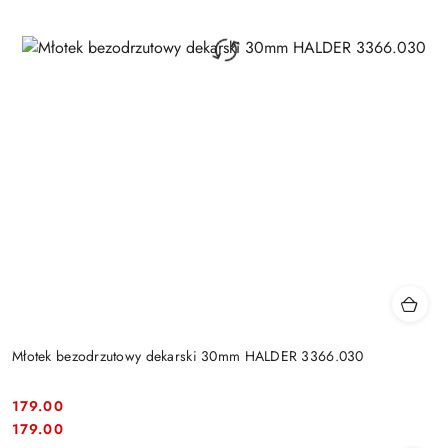
Młotek bezodrzutowy dekarski 30mm HALDER 3366.030
179.00
Cena:
Cena:
179.00