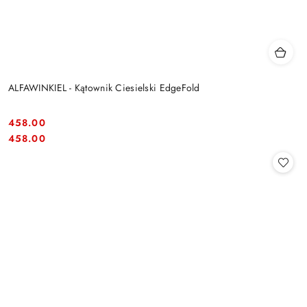
ALFAWINKIEL - Kątownik Ciesielski EdgeFold
458.00
Cena:
Cena:
458.00