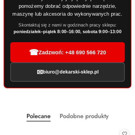
pomożemy dobrać odpowiednie narzędzie,
maszynę lub akcesoria do wykonywanych prac.
Skontaktuj się z nami w godzinach pracy sklepu:
poniedziałek–piątek 8:00–16:00, sobota 9:00–13:00
☎
Zadzwoń: +48 690 566 720
✉
biuro@dekarski-sklep.pl
Produkty
Produkty
Polecane
Podobne produkty
Pomiń karuzelę produktów
o
o
statusie:
statusie: