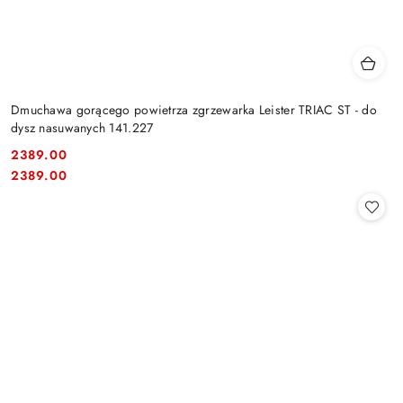
Dmuchawa gorącego powietrza zgrzewarka Leister TRIAC ST - do
dysz nasuwanych 141.227
2389.00
Cena:
Cena:
2389.00