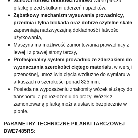
Stalowa rurowa obudowa ramowa
zabezpiecza
pilarkę przed skutkami uderzeń i upadków,
Zębatkowy mechanizm wysuwania prowadnicy,
przednia i tylna blokada oraz dobrze czytelne skale
zapewniają nadzwyczajną dokładność i łatwość
użytkowania,
Maszyna ma możliwość zamontowania prowadnicy z
lewej i z prawej strony tarczy,
Profesjonalny system prowadnic ze zderzakiem do
wyznaczania szerokości ciętego materiału,
w wersji
przenośnej, umożliwia cięcia wzdłużne do wymiaru w
arkuszach o szerokości ponad 825 mm,
Posiada na wyposażeniu znakomity wózek służący do
transportu, a po rozłożeniu do pracy. Wózek z
zamontowaną pilarką można ustawić bezpiecznie w
pionie.
PARAMETRY TECHNICZNE PILARKI TARCZOWEJ
DWE7485RS: