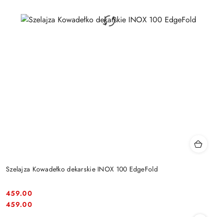
Szelajza Kowadełko dekarskie INOX 100 EdgeFold
459.00
Cena:
Cena:
459.00