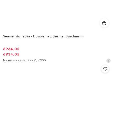
Seamer do rąbka - Double Falz Seamer Buschmann
6934.05
Cena
6934.05
Cena
promocyjna:
Najniższa
Najniższa cena:
7299
,
7299
promocyjna:
cena
z
30
dni
przed
obniżką