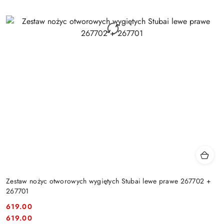
Zestaw nożyc otworowych wygiętych Stubai lewe prawe 267702 +
267701
619.00
Cena:
Cena:
619.00