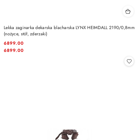
Lekka zaginarka dekarska blacharska LYNX HEIMDALL 2190/0,8mm
(nożyce, stół, zderzaki)
6899.00
Cena:
Cena:
6899.00