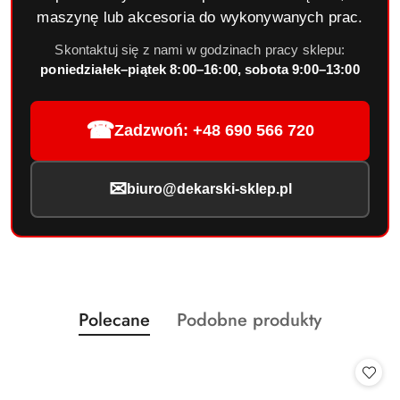
maszynę lub akcesoria do wykonywanych prac.
Skontaktuj się z nami w godzinach pracy sklepu:
poniedziałek–piątek 8:00–16:00, sobota 9:00–13:00
☎
Zadzwoń: +48 690 566 720
✉
biuro@dekarski-sklep.pl
Produkty
Produkty
Polecane
Podobne produkty
Pomiń karuzelę produktów
o
o
statusie:
statusie: