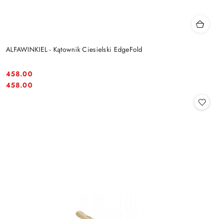
ALFAWINKIEL - Kątownik Ciesielski EdgeFold
458.00
Cena:
Cena:
458.00