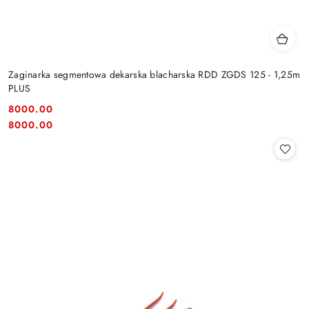
Zaginarka segmentowa dekarska blacharska RDD ZGDS 125 - 1,25m
PLUS
8000.00
Cena:
Cena:
8000.00