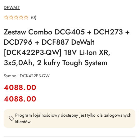
NAZWA
DEWALT
PRODUCENTA:
(0)
Zestaw Combo DCG405 + DCH273 +
DCD796 + DCF887 DeWalt
[DCK422P3-QW] 18V Li-Ion XR,
3x5,0Ah, 2 kufry Tough System
Symbol:
DCK422P3-QW
cena:
4088.00
4088.00
Cena:
Program lojalnościowy dostępny jest tylko dla zalogowanych
klientów.