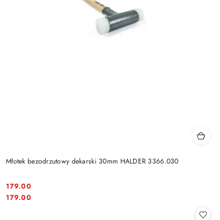
Młotek bezodrzutowy dekarski 30mm HALDER 3366.030
179.00
Cena:
Cena:
179.00