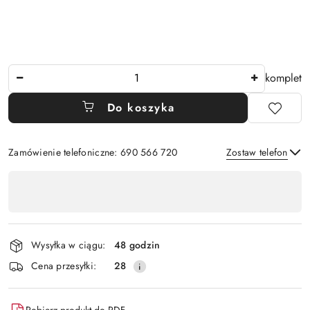
Ilość
komplet
Do koszyka
Zamówienie telefoniczne: 690 566 720
Zostaw telefon
Dostępność
,
Wyślij
płatność
i
Wysyłka w ciągu:
48 godzin
dostawa
Cena przesyłki:
28