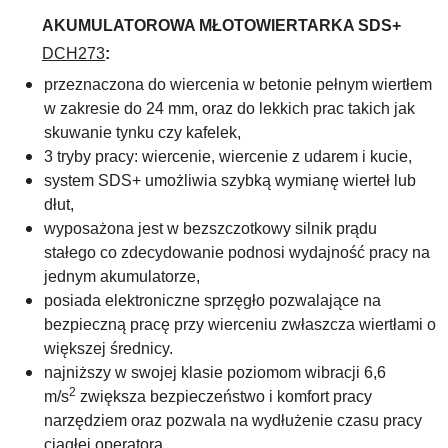
AKUMULATOROWA MŁOTOWIERTARKA SDS+
DCH273
:
przeznaczona do wiercenia w betonie pełnym wiertłem
w zakresie do 24 mm, oraz do lekkich prac takich jak
skuwanie tynku czy kafelek,
3 tryby pracy: wiercenie, wiercenie z udarem i kucie,
system SDS+ umożliwia szybką wymianę wierteł lub
dłut,
wyposażona jest w bezszczotkowy silnik prądu
stałego co zdecydowanie podnosi wydajność pracy na
jednym akumulatorze,
posiada elektroniczne sprzęgło pozwalające na
bezpieczną pracę przy wierceniu zwłaszcza wiertłami o
większej średnicy.
najniższy w swojej klasie poziomom wibracji 6,6
2
m/s
zwiększa bezpieczeństwo i komfort pracy
narzędziem oraz pozwala na wydłużenie czasu pracy
ciągłej operatora,