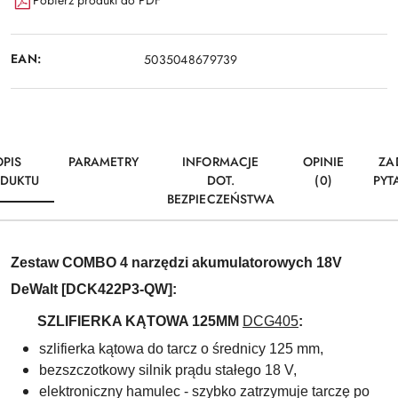
Pobierz produkt do PDF
EAN:
5035048679739
OPIS
PARAMETRY
INFORMACJE
OPINIE
ZA
DUKTU
DOT.
(0)
PYT
BEZPIECZEŃSTWA
Zestaw
COMBO
4 narzędzi akumulatorowych
18V
DeWalt [DCK422P3-QW]:
SZLIFIERKA KĄTOWA 125MM
DCG405
:
szlifierka kątowa do tarcz o średnicy 125 mm
,
bezszczotkowy silnik prądu stałego 18 V,
elektroniczny hamulec - szybko zatrzymuje tarczę po