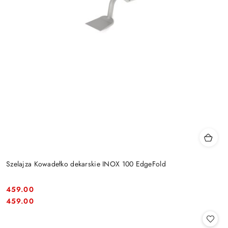
Szelajza Kowadełko dekarskie INOX 100 EdgeFold
459.00
Cena:
Cena:
459.00