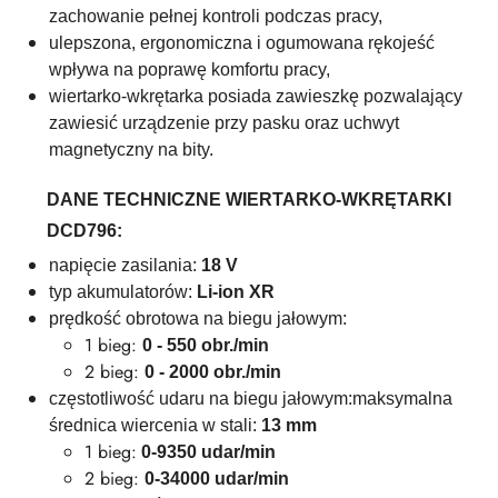
zachowanie pełnej kontroli podczas pracy,
ulepszona, ergonomiczna i ogumowana rękojeść
wpływa na poprawę komfortu pracy,
wiertarko-wkrętarka posiada zawieszkę pozwalający
zawiesić urządzenie przy pasku oraz uchwyt
magnetyczny na bity.
DANE TECHNICZNE WIERTARKO-WKRĘTARKI
DCD796:
napięcie zasilania:
18 V
typ akumulatorów:
Li-ion XR
prędkość obrotowa na biegu jałowym:
1 bieg:
0 - 550 obr./min
2 bieg:
0 - 2000 obr./min
częstotliwość udaru na biegu jałowym:maksymalna
średnica wiercenia w stali:
13 mm
1 bieg:
0-9350 udar/min
2 bieg:
0-34000 udar/min