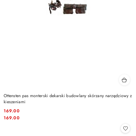
Ottensten pas monterski dekarski budowlany skórzany narzędziowy z
kieszeniami
169.00
Cena:
Cena:
169.00