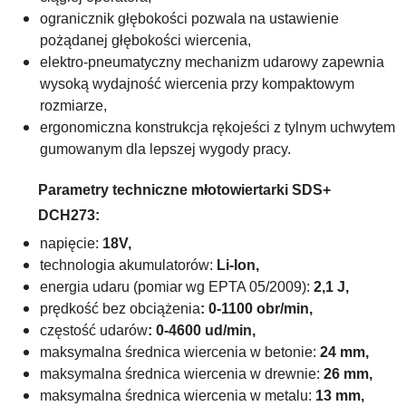
ogranicznik głębokości pozwala na ustawienie
pożądanej głębokości wiercenia,
elektro-pneumatyczny mechanizm udarowy zapewnia
wysoką wydajność wiercenia przy kompaktowym
rozmiarze,
ergonomiczna konstrukcja rękojeści z tylnym uchwytem
gumowanym dla lepszej wygody pracy.
Parametry techniczne
młotowiertarki SDS+
DCH273
:
napięcie:
18V,
technologia akumulatorów:
Li-Ion,
energia udaru (pomiar wg EPTA 05/2009):
2,1 J,
prędkość bez obciążenia
: 0-1100 obr/min,
częstość udarów
: 0-4600 ud/min,
maksymalna średnica wiercenia w betonie:
24 mm,
maksymalna średnica wiercenia w drewnie:
26 mm,
maksymalna średnica wiercenia w metalu:
13 mm,