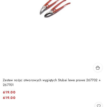
Zestaw nożyc otworowych wygiętych Stubai lewe prawe 267702 +
267701
619.00
Cena:
Cena:
619.00