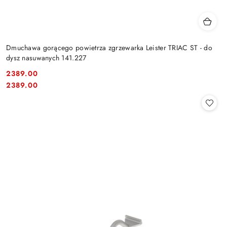
Dmuchawa gorącego powietrza zgrzewarka Leister TRIAC ST - do
dysz nasuwanych 141.227
2389.00
Cena:
Cena:
2389.00