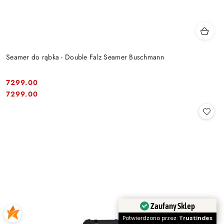
Seamer do rąbka - Double Falz Seamer Buschmann
7299.00
Cena:
Cena:
7299.00
Zaufany Sklep
Potwierdzono przez:
Trustindex