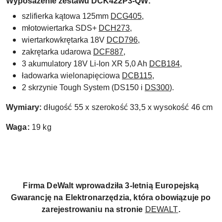
Wyposażenie zestawu DCK422P3-QW:
szlifierka kątowa 125mm
DCG405
,
młotowiertarka SDS+
DCH273
,
wiertarkowkrętarka 18V
DCD796
,
zakrętarka udarowa
DCF887
,
3 akumulatory 18V Li-Ion XR 5,0 Ah
DCB184
,
ładowarka wielonapięciowa
DCB115
,
2 skrzynie Tough System (DS150 i
DS300
).
Wymiary:
długość 55 x szerokość 33,5 x wysokość 46 cm
Waga:
19 kg
Firma DeWalt wprowadziła 3-letnią Europejską
Gwarancję na Elektronarzędzia, która obowiązuje po
zarejestrowaniu na stronie
DEWALT
.