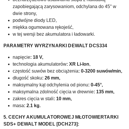
zapobiegającą zarysowaniom, odchylana do 45° w
dwie strony,
podwójne diody LED,
miękka ogumowana rękojeść,
w tej wersji bez akumulatora i ładowarki.
PARAMETRY WYRZYNARKI DEWALT DCS334
napięcie
: 18 V,
technologia akumulatorów
: XR Li-Ion
,
częstość suwów bez obciążenia
: 0-3200 suwów/min,
długość skoku
: 26 mm,
maksymalny kąt odchylenia od pionu
: 0-45°,
maksymalna zdolność cięcia w drewnie
: 135 mm,
zakres cięcia w stali
: 10 mm,
masa
: 2.1 kg.
5. CECHY AKUMULATOROWEJ MŁOTOWIERTARKI
SDS+ DEWALT MODEL [DCH273]: