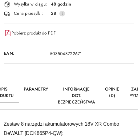
i
Wysyłka w ciągu:
48 godzin
dostawa
Cena przesyłki:
28
Pobierz produkt do PDF
EAN:
5035048722671
OPIS
PARAMETRY
INFORMACJE
OPINIE
ZA
DUKTU
DOT.
(0)
PYT
BEZPIECZEŃSTWA
Zestaw 8 narzędzi akumulatorowych 18V XR Combo
DeWALT [DCK865P4-QW]: