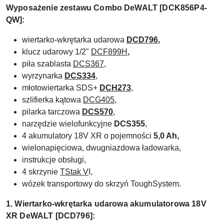
Wyposażenie zestawu Combo DeWALT [DCK856P4-
QW]:
wiertarko-wkrętarka udarowa
DCD796
,
klucz udarowy 1/2"
DCF899H
,
piła szablasta
DCS367
,
wyrzynarka
DCS334
,
młotowiertarka SDS+
DCH273
,
szlifierka kątowa
DCG405
,
pilarka tarczowa
DCS570
,
narzędzie wielofunkcyjne
DCS355
,
4 akumulatory 18V XR o pojemności
5,0 Ah,
wielonapięciowa, dwugniazdowa ładowarka,
instrukcje obsługi,
4 skrzynie
TStak V
I,
wózek transportowy do skrzyń ToughSystem.
1. Wiertarko-wkrętarka udarowa akumulatorowa 18V
XR DeWALT [DCD796]: