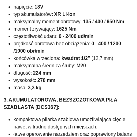
napięcie:
18V
typ akumulatorów:
XR
Li-lon
maksymalny moment obrotowy:
135 / 400 / 950 Nm
moment zrywający:
1625 Nm
częstotliwość udaru:
0 - 2400 ud/min
prędkość obrotowa bez obciążenia:
0 - 400 / 1200
/1900 obr/min
końcówka wrzeciona:
kwadrat 1/2"
(12,7 mm)
maksymalna średnica śruby:
M20
długość:
224 mm
wysokość:
278 mm
masa:
3,3 kg
3. AKUMULATOROWA, BEZSZCZOTKOWA PIŁA
SZABLASTA [DCS367]:
kompaktowa pilarka szablowa umożliwiająca cięcie
nawet w trudno dostępnych miejscach,
łatwe operowanie narzędziem oraz poprawiony balans