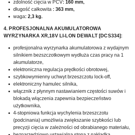
zdolność cięcia w PCV
: 160 mm,
długość całkowita
: 363 mm,
waga
: 2,3 kg.
4. PROFESJONALNA AKUMULATOROWA
WYRZYNARKA XR,18V LI-LON DEWALT [DCS334]:
profesjonalna wyrzynarka akumulatorowa z wydajnym
silnikiem bezszczotkowym wydłuża czas pracy na 1
akumulatorze,
elektroniczna regulacja prędkości obrotowej,
szybkowymienny uchwyt brzeszczotu lock-off,
elektroniczny hamulec silnika,
włącznik z płynnym nastawianiem częstości suwów i
blokadą włączenia zapewnia bezpieczeństwo
użytkownika,
4-stopniowa funkcja wychylenia brzeszczotu
(podcinania) umożliwia zwiększanie szybkości lub
precyzji cięcia w zależności od obrabianego materiału,
beznarzędziowo ustawialna stopa z nakładką