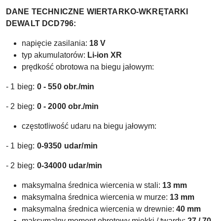
DANE TECHNICZNE WIERTARKO-WKRĘTARKI
DEWALT DCD796:
napięcie zasilania:
18 V
typ akumulatorów:
Li-ion XR
prędkość obrotowa na biegu jałowym:
- 1 bieg:
0 - 550 obr./min
- 2 bieg:
0 - 2000 obr./min
częstotliwość udaru na biegu jałowym:
- 1 bieg:
0-9350 udar/min
- 2 bieg:
0-34000 udar/min
maksymalna średnica wiercenia w stali:
13 mm
maksymalna średnica wiercenia w murze:
13 mm
maksymalna średnica wiercenia w drewnie:
40 mm
maksymalny moment obrotowy miękki / twardy:
27 / 70