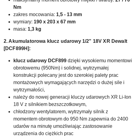
Nm
zakres mocowania:
1,5 - 13 mm
wymiary:
190 x 203 x 67 mm
masa:
1,3 kg
2. Akumulatorowa klucz udarowy 1/2" 18V XR Dewalt
[DCF899H]:
klucz udarowy DCF899
dzięki wysokiemu momentowi
obrotowemu (950Nm) i solidnej, wytrzymałej
konstrukcji polecany jest do szerokiej palety prac
montażowych wymagających narzędzi o dużej sile i
wytrzymałości,
należy do nowej generacji kluczy udarowych XR Li-Ion
18 V z silnikiem bezszczotkowym,
chłodzony wentylatorem, wytrzymały silnik z
momentem obrotowym do 950 Nm zapewnia do 2400
udarów na minutę umożliwiając zastosowanie
urządzenia do ciężkich prac