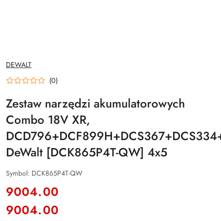
NAZWA
DEWALT
PRODUCENTA:
(0)
Zestaw narzędzi akumulatorowych
Combo 18V XR,
DCD796+DCF899H+DCS367+DCS334
DeWalt [DCK865P4T-QW] 4x5
Symbol:
DCK865P4T-QW
cena:
9004.00
9004.00
Cena: