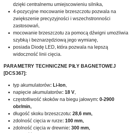
dzięki centralnemu umiejscowieniu silnika,
4-pozycyjne mocowanie brzeszczotu pozwala na
zwiększenie precyzyjności i wszechstronności
zastosowań,
mocowanie brzeszczotu za pomocą dźwigni umożliwia
szybką i beznarzędziową jego wymianę,
posiada Diodę LED, która pozwala na lepszą
widoczność linii cięcia.
PARAMETRY TECHNICZNE PIŁY BAGNETOWEJ
[DCS367]:
typ akumulatorów
: Li-Ion
,
napięcie akumulatorów
: 18 V
,
częstotliwość skoków na biegu jałowym
: 0-2900
obr/min,
długość skoku brzeszczotu
: 28,6 mm,
zdolność cięcia w rurze
: 100 mm,
zdolność cięcia w drewnie
: 300 mm,