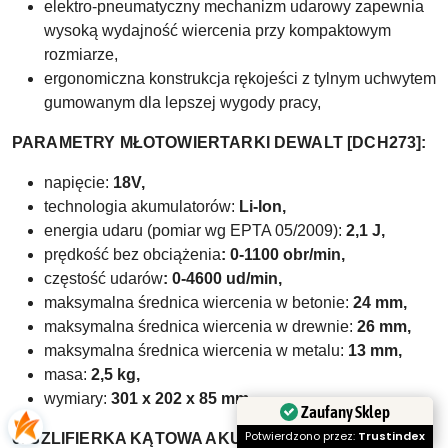
elektro-pneumatyczny mechanizm udarowy zapewnia
wysoką wydajność wiercenia przy kompaktowym
rozmiarze,
ergonomiczna konstrukcja rękojeści z tylnym uchwytem
gumowanym dla lepszej wygody pracy,
PARAMETRY MŁOTOWIERTARKI
DEWALT [DCH273]:
napięcie:
18V,
technologia akumulatorów:
Li-Ion,
energia udaru (pomiar wg EPTA 05/2009):
2,1 J,
prędkość bez obciążenia
: 0-1100 obr/min,
częstość udarów
: 0-4600 ud/min,
maksymalna średnica wiercenia w betonie:
24 mm,
maksymalna średnica wiercenia w drewnie:
26 mm,
maksymalna średnica wiercenia w metalu:
13 mm,
masa:
2,5 kg,
wymiary:
301 x 202 x 85 mm.
Zaufany Sklep
Potwierdzono przez:
Trustindex
6. SZLIFIERKA KĄTOWA AKUMULATOROWA 18 V