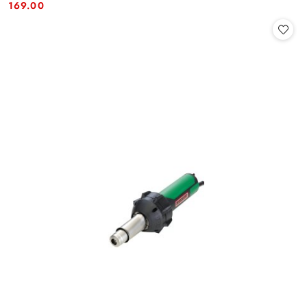
Cena:
Cena:
169.00