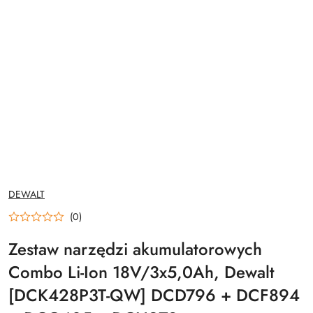
NAZWA
DEWALT
PRODUCENTA:
(0)
Zestaw narzędzi akumulatorowych
Combo Li-Ion 18V/3x5,0Ah, Dewalt
[DCK428P3T-QW] DCD796 + DCF894