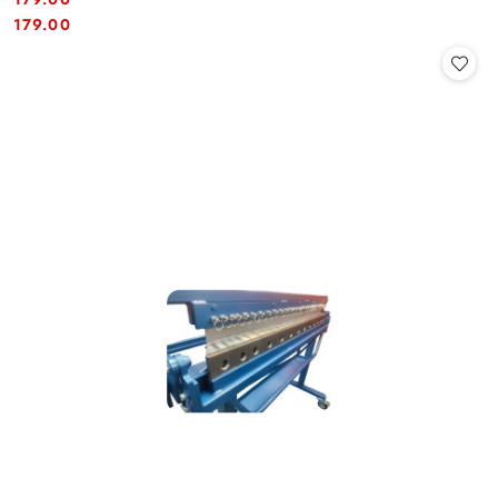
Cena:
Cena:
179.00