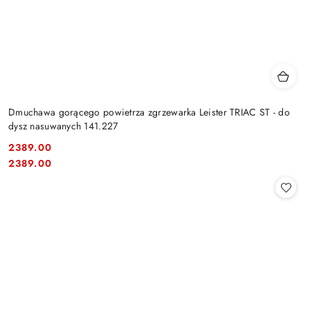
Dmuchawa gorącego powietrza zgrzewarka Leister TRIAC ST - do
dysz nasuwanych 141.227
2389.00
Cena:
Cena:
2389.00