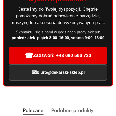
Jesteśmy do Twojej dyspozycji. Chętnie
pomożemy dobrać odpowiednie narzędzie,
maszynę lub akcesoria do wykonywanych prac.
Skontaktuj się z nami w godzinach pracy sklepu:
poniedziałek–piątek 8:00–16:00, sobota 9:00–13:00
☎
Zadzwoń: +48 690 566 720
✉
biuro@dekarski-sklep.pl
Produkty
Produkty
Polecane
Podobne produkty
Pomiń karuzelę produktów