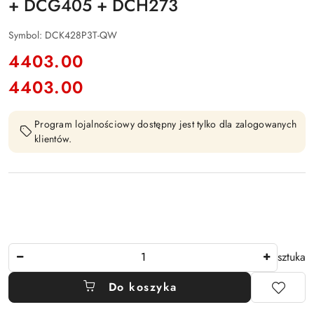
+ DCG405 + DCH273
Symbol:
DCK428P3T-QW
cena:
4403.00
4403.00
Cena:
Program lojalnościowy dostępny jest tylko dla zalogowanych
klientów.
Ilość
sztuka
Do koszyka