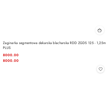
Zaginarka segmentowa dekarska blacharska RDD ZGDS 125 - 1,25m
PLUS
8000.00
Cena:
Cena:
8000.00