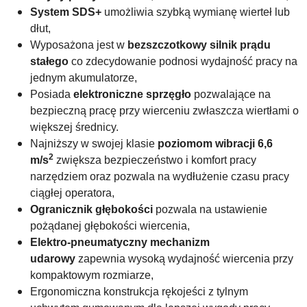
System SDS+
umożliwia szybką wymianę wierteł lub
dłut,
Wyposażona jest w
bezszczotkowy silnik
prądu
stałego
co zdecydowanie podnosi wydajność pracy na
jednym akumulatorze,
Posiada
elektroniczne sprzęgło
pozwalające na
bezpieczną pracę przy wierceniu zwłaszcza wiertłami o
większej średnicy.
Najniższy w swojej klasie
poziomom wibracji 6,6
2
m/s
zwiększa bezpieczeństwo i komfort pracy
narzędziem oraz pozwala na wydłużenie czasu pracy
ciągłej operatora,
Ogranicznik głębokości
pozwala na ustawienie
pożądanej głębokości wiercenia,
Elektro-pneumatyczny mechanizm
udarowy
zapewnia wysoką wydajność wiercenia przy
kompaktowym rozmiarze,
Ergonomiczna konstrukcja rękojeści z tylnym