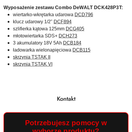
Wyposażenie zestawu Combo DeWALT
DCK428P3T:
w
iertarko-wkrętarka udarowa
DCD796
klucz udarowy 1/2"
DCF894
szlifierka kątowa 125mm
DCG405
młotowiertarka SDS+
DCH273
3 akumulatory
18V 5Ah
DCB184
ładowarka wielonapięciowa
DCB115
skrzynia TSTAK II
skrzynia TSTAK VI
Kontakt
Potrzebujesz pomocy w
wyborze produktu?