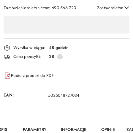
Zamówienie telefoniczne: 690 566 720
Zostaw telefon
Dostępność
,
Wyślij
płatność
i
Wysyłka w ciągu:
48 godzin
dostawa
Cena przesyłki:
28
Pobierz produkt do PDF
EAN:
5035048727034
OPIS
PARAMETRY
INFORMACJE
OPINIE
ZA