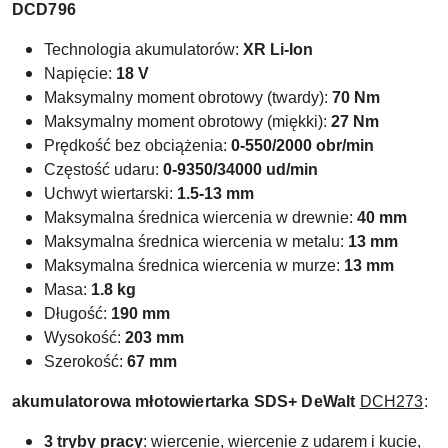
DCD796
Technologia akumulatorów:
XR Li-Ion
Napięcie:
18 V
Maksymalny moment obrotowy (twardy):
70 Nm
Maksymalny moment obrotowy (miękki):
27 Nm
Prędkość bez obciążenia:
0-550/2000 obr/min
Częstość udaru:
0-9350/34000 ud/min
Uchwyt wiertarski:
1.5-13 mm
Maksymalna średnica wiercenia w drewnie:
40 mm
Maksymalna średnica wiercenia w metalu:
13 mm
Maksymalna średnica wiercenia w
murze:
13 mm
Masa:
1.8 kg
Długość:
190 mm
Wysokość:
203 mm
Szerokość:
67 mm
akumulatorowa młotowiertarka SDS+ DeWalt
DCH273
:
3 tryby pracy
: wiercenie, wiercenie z udarem i kucie,