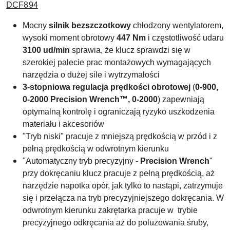
DCF894
Mocny
silnik bezszczotkowy
chłodzony wentylatorem,
wysoki moment obrotowy
447 Nm
i częstotliwość udaru
3100 ud/min
sprawia, że klucz sprawdzi się w
szerokiej palecie prac montażowych wymagających
narzędzia o dużej sile i wytrzymałości
3-stopniowa regulacja prędkości obrotowej
(
0-900
,
0-2000 Precision Wrench™, 0-2000
) zapewniają
optymalną kontrolę i ograniczają ryzyko uszkodzenia
materiału i akcesoriów
"Tryb niski" pracuje z mniejszą prędkością w przód i z
pełną prędkością w odwrotnym kierunku
"Automatyczny tryb precyzyjny -
Precision Wrench
"
przy dokręcaniu klucz pracuje z pełną prędkością, aż
narzędzie napotka opór, j
ak tylko to nastąpi, zatrzymuje
się i przełącza na tryb precyzyjniejszego dokręcania. W
odwrotnym kierunku zakrętarka pracuje w trybie
precyzyjnego odkręcania aż do poluzowania śruby,