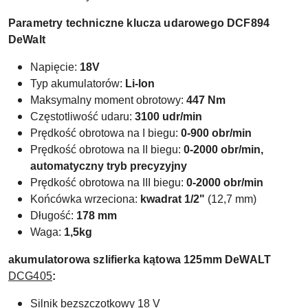
Parametry techniczne klucza udarowego
DCF894
DeWalt
Napięcie:
18V
Typ akumulatorów:
Li-lon
Maksymalny moment obrotowy:
447 Nm
Częstotliwość udaru:
3100 udr/min
Prędkość obrotowa na I biegu:
0-900 obr/min
Prędkość obrotowa na II biegu:
0-2000 obr/min,
automatyczny
tryb precyzyjny
Prędkość obrotowa na III biegu:
0-2000 obr/min
Końcówka wrzeciona:
kwadrat 1/2"
(12,7 mm)
Długość:
178 mm
Waga:
1,5kg
akumulatorowa szlifierka kątowa 125mm DeWALT
DCG405
:
Silnik bezszczotkowy 18 V