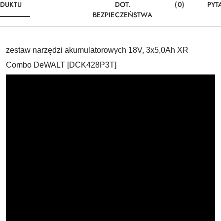
DUKTU
DOT.
(0)
PYT
BEZPIECZEŃSTWA
zestaw narzędzi akumulatorowych 18V, 3x5,0Ah XR
Combo DeWALT [DCK428P3T]