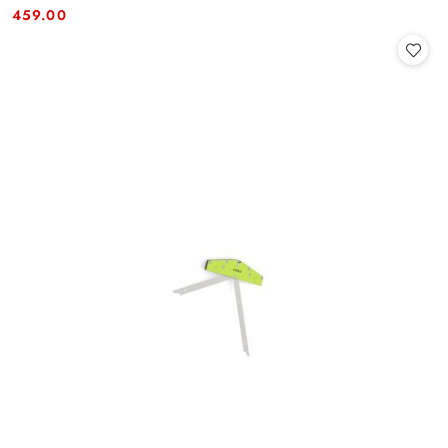
Cena:
Cena:
459.00