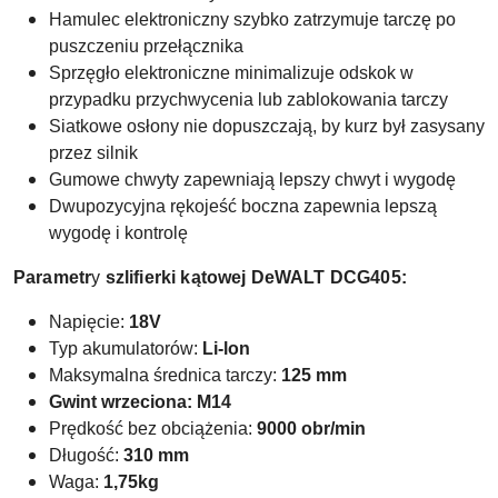
Hamulec elektroniczny szybko zatrzymuje tarczę po
puszczeniu przełącznika
Sprzęgło elektroniczne minimalizuje odskok w
przypadku przychwycenia lub zablokowania tarczy
Siatkowe osłony nie dopuszczają, by kurz był zasysany
przez silnik
Gumowe chwyty zapewniają lepszy chwyt i wygodę
Dwupozycyjna rękojeść boczna zapewnia lepszą
wygodę i kontrolę
Parametr
y
szlifierki kątowej DeWALT DCG405:
Napięcie:
18V
Typ akumulatorów:
Li-lon
Maksymalna średnica tarczy:
125 mm
Gwint wrzeciona: M14
Prędkość bez obciążenia:
9000 obr/min
Długość:
310 mm
Waga:
1,75kg