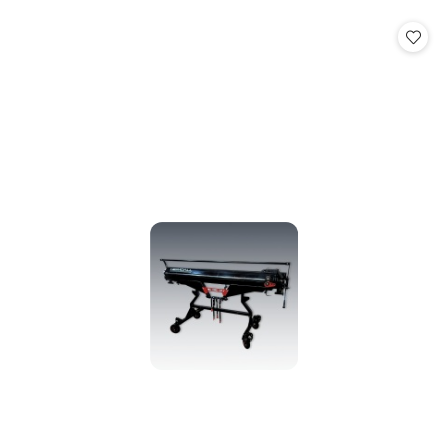
o
o
statusie:
statusie: