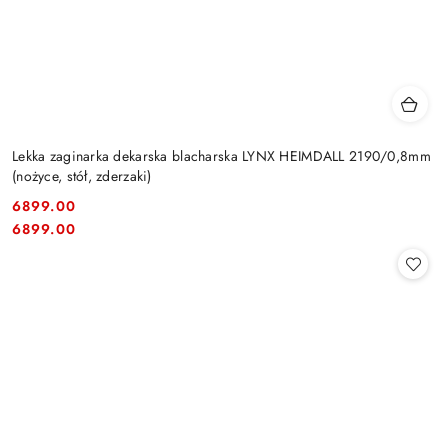
Lekka zaginarka dekarska blacharska LYNX HEIMDALL 2190/0,8mm
(nożyce, stół, zderzaki)
6899.00
Cena:
Cena:
6899.00