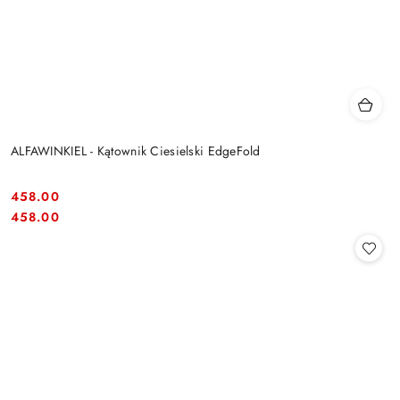
ALFAWINKIEL - Kątownik Ciesielski EdgeFold
458.00
Cena:
Cena:
458.00