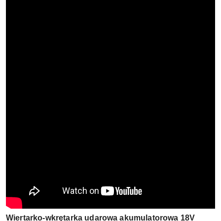
Wiertarko-wkrętarka udarowa akumulatorowa 18V