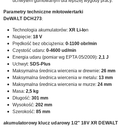
uchwytem gumowanym dla lepszej wygody pracy.
Parametry techniczne młotowiertarki
:
DeWALT
DCH273
Technologia akumulatorów:
XR Li-Io
n
Napięcie:
18 V
Prędkość bez obciążenia:
0-1100 obr/min
Częstość udaru:
0-4600 ud/min
Energia udaru (pomiar wg EPTA 05/2009):
2,1 J
Uchwyt:
SDS-Plus
Maksymalna średnica wiercenia w drewnie:
26 mm
Maksymalna średnica wiercenia w metalu:
13 mm
Maksymalna średnica wiercenia w
murze:
24 mm
Masa:
2,5 kg
Długość:
301 mm
Wysokość:
202 mm
Szerokość:
85 mm
akumulatorowy klucz udarowy 1/2" 18V XR DEWALT