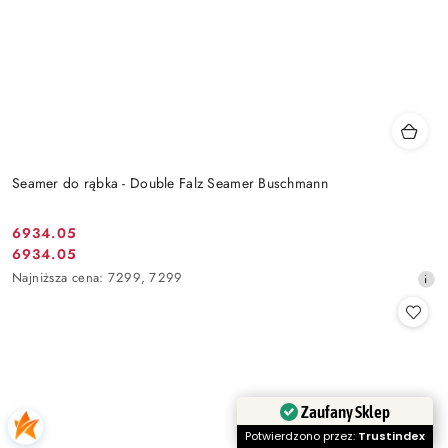
Seamer do rąbka - Double Falz Seamer Buschmann
6934.05
Cena
6934.05
Cena
promocyjna:
Najniższa
Najniższa cena:
7299
,
7299
promocyjna:
cena
z
30
dni
przed
obniżką
Zaufany Sklep
Potwierdzono przez:
Trustindex