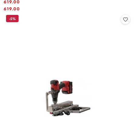
619.00
Cena:
Cena:
619.00
-5%