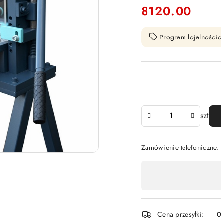
8120.00
Cena:
Program lojalnościo
Ilość
szt
Zamówienie telefoniczne
Dostępność
,
płatność
i
Cena przesyłki: