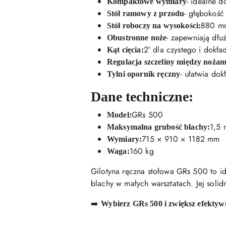
- idealne 
Kompaktowe wymiary
- głębokoś
Stół ramowy z przodu
880 m
Stół roboczy na wysokości:
- zapewniają dłu
Obustronne noże
2° dla czystego i dokła
Kąt cięcia:
Regulacja szczeliny między nożam
- ułatwia do
Tylni opornik ręczny
Dane techniczne:
GRs 500
Model:
1,5
Maksymalna grubość blachy:
715 × 910 × 1182 mm
Wymiary:
160 kg
Waga:
Gilotyna ręczna stołowa GRs 500 to i
blachy w małych warsztatach. Jej soli
➡️
Wybierz GRs 500 i zwiększ efektywn