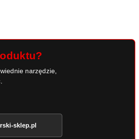
roduktu?
wiednie narzędzie,
.
ski-sklep.pl