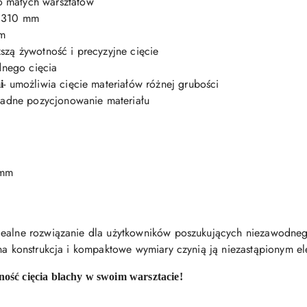
do małych warsztatów
ć 310 mm
m
ższą żywotność i precyzyjne cięcie
dnego cięcia
- umożliwia cięcie materiałów różnej grubości
i
kładne pozycjonowanie materiału
 mm
dealne rozwiązanie dla użytkowników poszukujących niezawodneg
dna konstrukcja i kompaktowe wymiary czynią ją niezastąpionym 
ość cięcia blachy w swoim warsztacie!