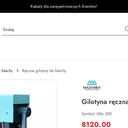
Rabaty dla zarejestrowanych klientów!
o blachy
Ręczne gilotyny do blachy
MAZANEK
Gilotyna ręcz
Symbol:
GRs 500
cena:
8120.00