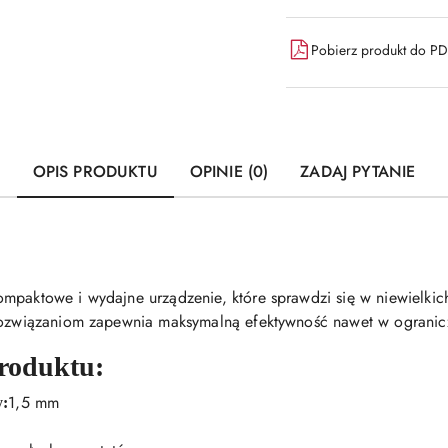
dostawa
Pobierz produkt do P
OPIS PRODUKTU
OPINIE (0)
ZADAJ PYTANIE
mpaktowe i wydajne urządzenie, które sprawdzi się w niewielkich
rozwiązaniom zapewnia maksymalną efektywność nawet w ogranicz
produktu:
1,5 mm
y: