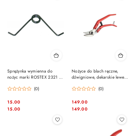
Sprężynka wymienna do
Nożyce do blach ręczne,
nożyc marki ROSTEX 2321 /
dźwigniowe, dekarskie lewe
2325 / 2326
Rostex 2324
(0)
(0)
15.00
149.00
Cena:
Cena:
Cena:
Cena:
15.00
149.00