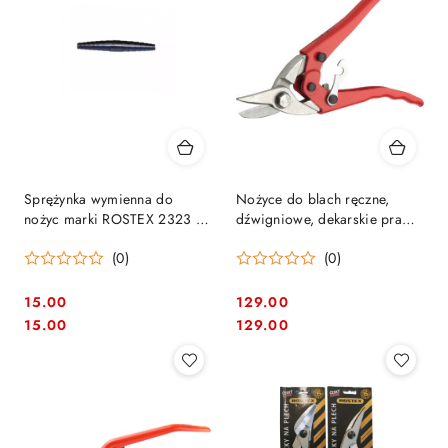
Sprężynka wymienna do
Nożyce do blach ręczne,
nożyc marki ROSTEX 2323 /
dźwigniowe, dekarskie prawe
2324
Rostex 2325
(0)
(0)
15.00
129.00
Cena:
Cena:
Cena:
Cena:
15.00
129.00