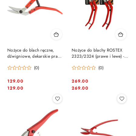
Nożyce do blach ręczne,
Nożyce do blachy ROSTEX
dźwigniowe, dekarskie prawe
2323/2324 (prawe i lewe) -
Rostex 2323
profesjonalne cięcie do 1,3
(0)
(0)
mm stal
129.00
269.00
Cena:
Cena:
Cena:
Cena:
129.00
269.00