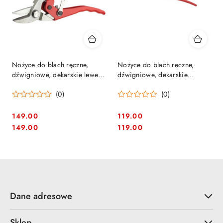
Nożyce do blach ręczne,
Nożyce do blach ręczne,
dźwigniowe, dekarskie lewe
dźwigniowe, dekarskie
Rostex 2326
kształtowne Rostex 2344
(0)
(0)
149.00
119.00
Cena:
Cena:
Cena:
Cena:
149.00
119.00
Dane adresowe
Sklep