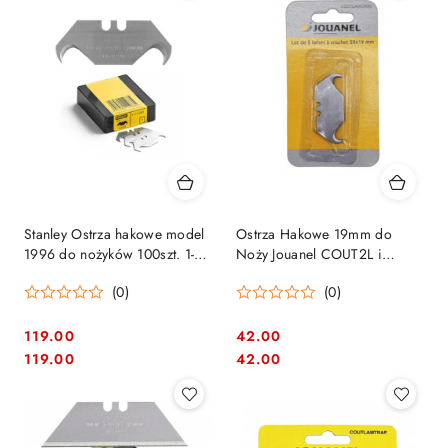
Stanley Ostrza hakowe model
Ostrza Hakowe 19mm do
1996 do nożyków 100szt. 1-11-
Noży Jouanel COUT2L i
983
COUT-R - Zestaw 5 szt
(0)
(0)
119.00
42.00
Cena:
Cena:
Cena:
Cena:
119.00
42.00