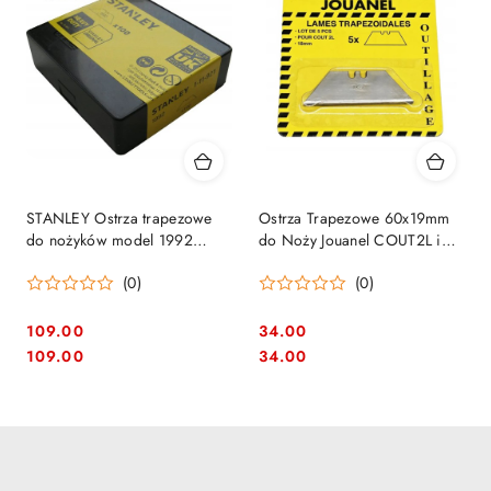
STANLEY Ostrza trapezowe
Ostrza Trapezowe 60x19mm
do nożyków model 1992
do Noży Jouanel COUT2L i
62mm 100szt. 1-11-921
COUT-R - Zestaw 5 szt.
(0)
(0)
109.00
34.00
Cena:
Cena:
Cena:
Cena:
109.00
34.00