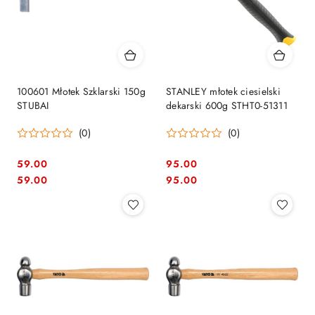
100601 Młotek Szklarski 150g
STANLEY młotek ciesielski
STUBAI
dekarski 600g STHT0-51311
(0)
(0)
59.00
95.00
Cena:
Cena:
Cena:
Cena:
59.00
95.00