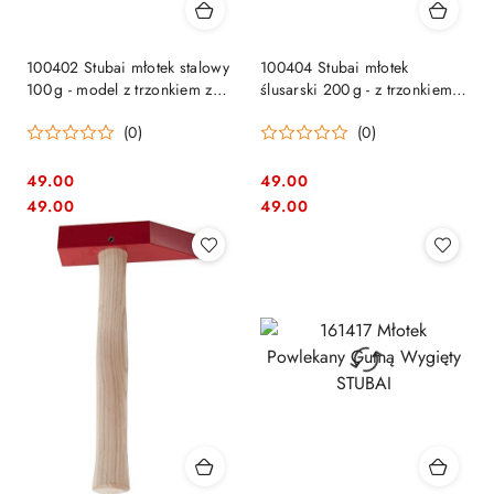
100402 Stubai młotek stalowy
100404 Stubai młotek
100 g - model z trzonkiem z
ślusarski 200 g - z trzonkiem
jesionu
hikorowym
(0)
(0)
49.00
49.00
Cena:
Cena:
Cena:
Cena:
49.00
49.00