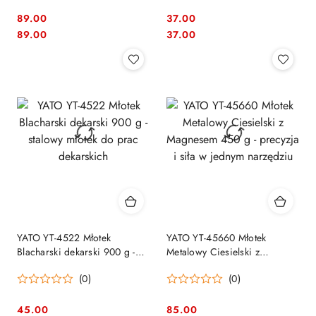
89.00
37.00
Cena:
Cena:
Cena:
Cena:
89.00
37.00
YATO YT-4522 Młotek
YATO YT-45660 Młotek
Blacharski dekarski 900 g -
Metalowy Ciesielski z
stalowy młotek do prac
Magnesem 450 g - precyzja i
(0)
(0)
dekarskich
siła w jednym narzędziu
45.00
85.00