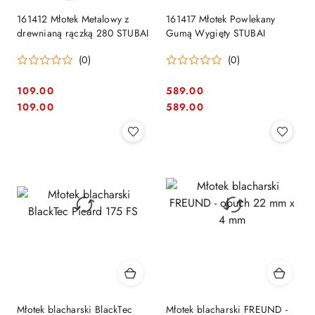
161412 Młotek Metalowy z
161417 Młotek Powlekany
drewnianą rączką 280 STUBAI
Gumą Wygięty STUBAI
(0)
(0)
109.00
589.00
Cena:
Cena:
Cena:
Cena:
109.00
589.00
Młotek blacharski BlackTec
Młotek blacharski FREUND -