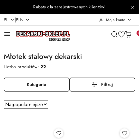
Przejdź do treści głównej
Przejdź do wyszukiwarki
Przejdź do moje konto
Przejdź do menu głównego
Przejdź do stopki
Rabaty dla zarejestrowanych klientów!
|
PL
PLN
Moje konto
Młotek stalowy dekarski
Liczba produktów:
22
Kategorie
Filtruj
Zastosowano
Sortuj
według
sortowanie:
Najpopularniejsze.