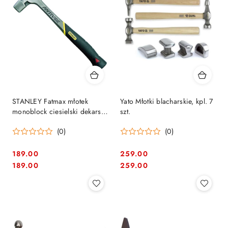
STANLEY Fatmax młotek
Yato Młotki blacharskie, kpl. 7
monoblock ciesielski dekarski
szt.
antivibe 51-937
(0)
(0)
189.00
259.00
Cena:
Cena:
Cena:
Cena:
189.00
259.00