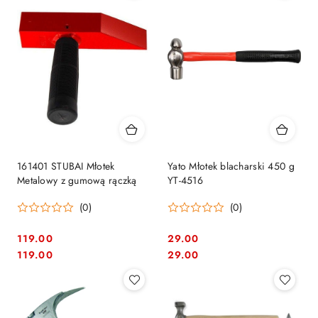
161401 STUBAI Młotek
Yato Młotek blacharski 450 g
Metalowy z gumową rączką
YT-4516
(0)
(0)
119.00
29.00
Cena:
Cena:
Cena:
Cena:
119.00
29.00