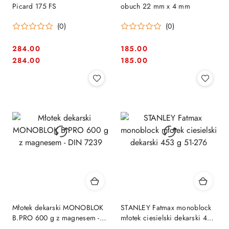
Picard 175 FS
obuch 22 mm x 4 mm
(0)
(0)
284.00
185.00
Cena:
Cena:
Cena:
Cena:
284.00
185.00
Młotek dekarski MONOBLOK
STANLEY Fatmax monoblock
B.PRO 600 g z magnesem -
młotek ciesielski dekarski 453
DIN 7239
g 51-276