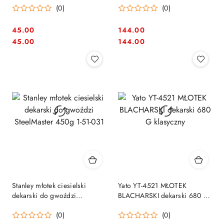
(0)
(0)
45.00
144.00
Cena:
Cena:
Cena:
Cena:
45.00
144.00
Stanley młotek ciesielski
Yato YT-4521 MŁOTEK
dekarski do gwoździ
BLACHARSKI dekarski 680 G
SteelMaster 450g 1-51-031
klasyczny
(0)
(0)