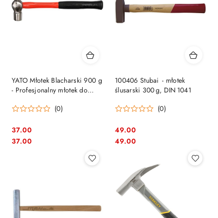
YATO Młotek Blacharski 900 g
100406 Stubai - młotek
- Profesjonalny młotek do
ślusarski 300 g, DIN 1041
formowania blachy
(0)
(0)
37.00
49.00
Cena:
Cena:
Cena:
Cena:
37.00
49.00