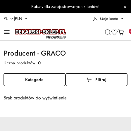
Przejdź do treści głównej
Przejdź do wyszukiwarki
Przejdź do moje konto
Przejdź do menu głównego
Przejdź do stopki
Rabaty dla zarejestrowanych klientów!
|
PL
PLN
Moje konto
Producent - GRACO
Liczba produktów:
0
Kategorie
Filtruj
Brak produktów do wyświetlenia