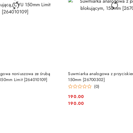
DO KOSZYKA
DO KOSZYKA
ogowa noniuszowa ze śrubą
Suwmiarka analogowa z przyciskie
 150mm Limit [264010109]
150mm [26700302]
)
(0)
190.00
Cena:
Cena:
190.00