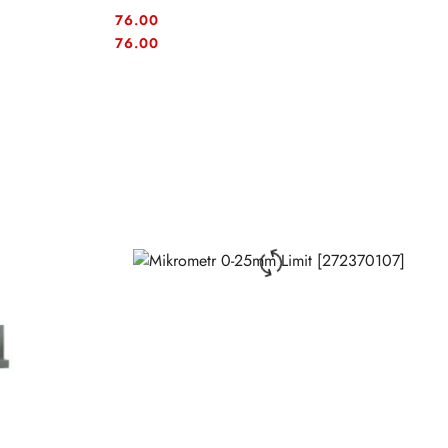
76.00
Cena:
Cena:
76.00