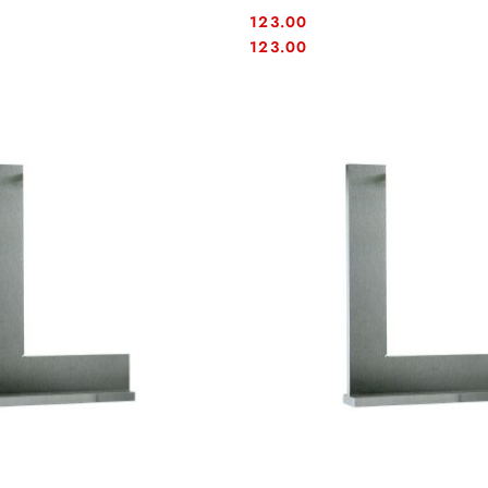
123.00
Cena:
Cena:
123.00