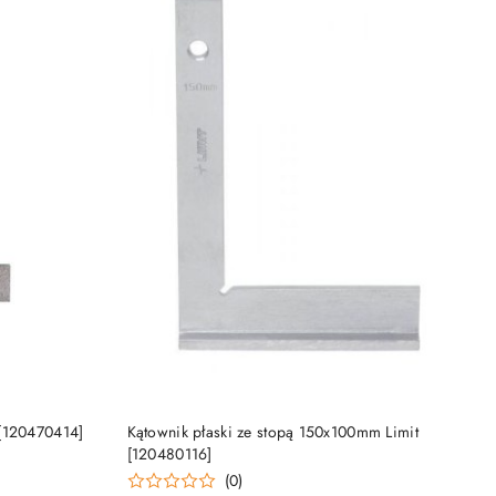
DO KOSZYKA
 [120470414]
Kątownik płaski ze stopą 150x100mm Limit
[120480116]
(0)