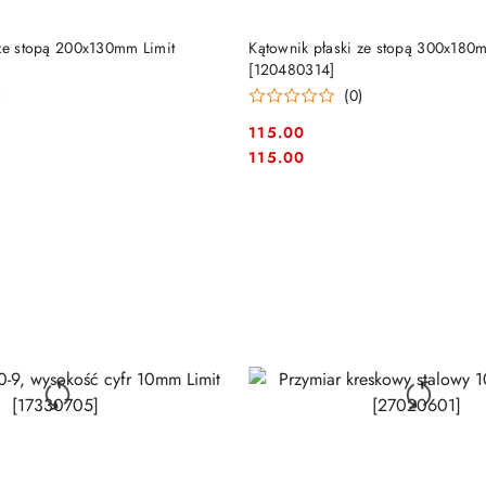
DO KOSZYKA
DO KOSZYKA
 ze stopą 200x130mm Limit
Kątownik płaski ze stopą 300x180
[120480314]
)
(0)
115.00
Cena:
Cena:
115.00