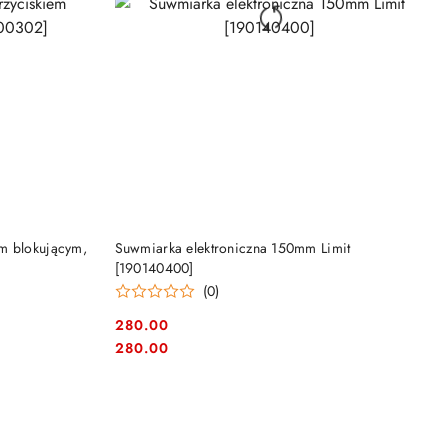
DO KOSZYKA
m blokującym,
Suwmiarka elektroniczna 150mm Limit
[190140400]
(0)
280.00
Cena:
Cena:
280.00