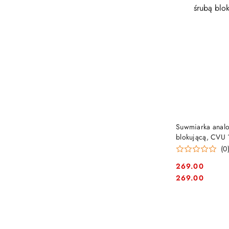
Suwmiarka anal
blokującą, CVU
(0
269.00
Cena:
Cena:
269.00