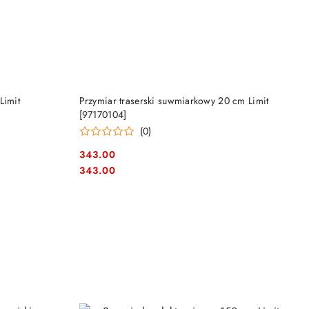
DO KOSZYKA
Limit
Przymiar traserski suwmiarkowy 20 cm Limit
[97170104]
(0)
343.00
Cena:
Cena:
343.00