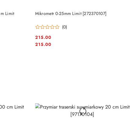
DO KOSZYKA
mm Limit
Mikrometr 0-25mm Limit [272370107]
(0)
215.00
Cena:
Cena:
215.00