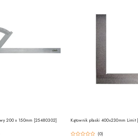
DO KOSZYKA
DO KOSZYKA
zowy 200 x 150mm [25480302]
Kątownik płaski 400x230mm Limit
)
(0)