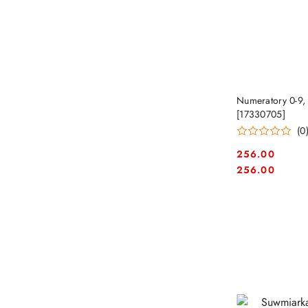
Numeratory 0-9,
[17330705]
(0
256.00
Cena:
Cena:
256.00