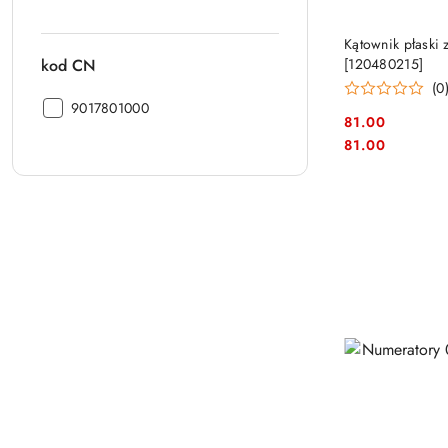
Kątownik płaski
kod CN
[120480215]
(0
kod
9017801000
81.00
CN:
Cena:
Cena:
81.00