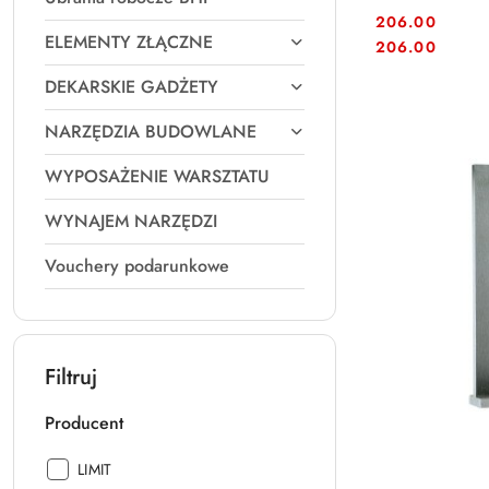
206.00
ELEMENTY ZŁĄCZNE
Cena:
Cena:
206.00
DEKARSKIE GADŻETY
NARZĘDZIA BUDOWLANE
WYPOSAŻENIE WARSZTATU
WYNAJEM NARZĘDZI
Vouchery podarunkowe
Filtruj
Producent
Producent:
LIMIT