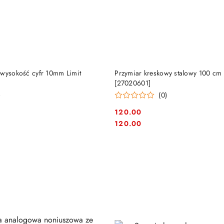
DO KOSZYKA
DO KOSZYKA
 wysokość cyfr 10mm Limit
Przymiar kreskowy stalowy 100 cm 
[27020601]
)
(0)
120.00
Cena:
Cena:
120.00