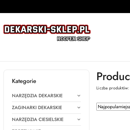
Przejdź do treści głównej
Przejdź do wyszukiwarki
Przejdź do moje konto
Przejdź do menu głównego
Przejdź do stopki
Produc
Kategorie
Liczba produktów
NARZĘDZIA DEKARSKIE
Zastosowano
Sortuj
ZAGINARKI DEKARSKIE
według
sortowanie:
NARZĘDZIA CIESIELSKIE
Najpopularniejsz