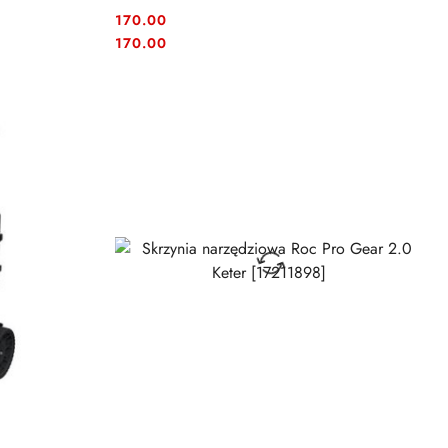
170.00
Cena:
Cena:
170.00