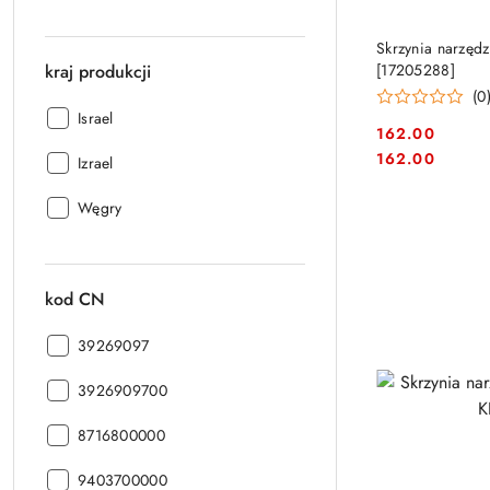
PRO
Skrzynia narzęd
kraj produkcji
[17205288]
(0
kraj
Israel
162.00
produkcji:
Cena:
Cena:
162.00
kraj
Izrael
produkcji:
kraj
Węgry
produkcji:
kod CN
kod
39269097
CN:
kod
3926909700
CN:
kod
8716800000
CN:
kod
9403700000