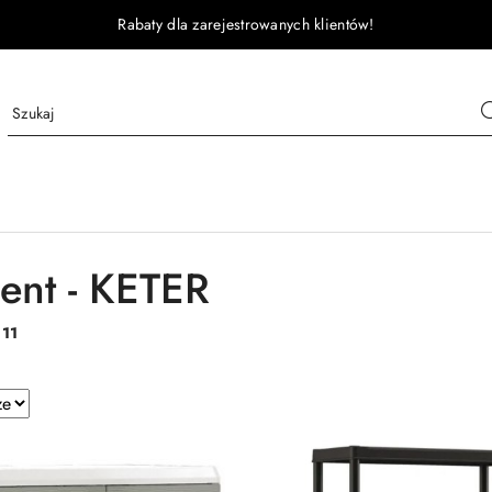
Rabaty dla zarejestrowanych klientów!
ent - KETER
:
11
e.