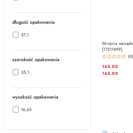
CN:
długość opakowania
długość
57,1
opakowania:
PRO
Skrzynia narzęd
[17211899]
(0
szerokość opakowania
165.00
szerokość
35,1
Cena:
Cena:
165.00
opakowania:
wysokość opakowania
wysokość
16,65
opakowania: