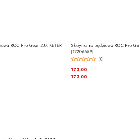
DUKT NIEDOSTĘPNY
PRODUKT NIEDOSTĘP
ziowa ROC Pro Gear 2.0, KETER
Skrzynka narzędziowa ROC Pro Ge
[17206659]
)
(0)
173.00
Cena:
Cena:
173.00