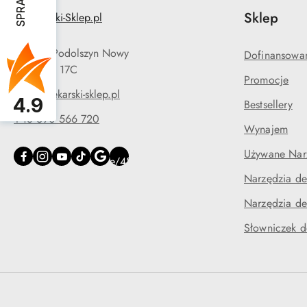
Sklep
05-090 Podolszyn Nowy
Dofinansowa
ul. Długa 17C
Promocje
biuro@dekarski-sklep.pl
4.9
Bestsellery
+48 690 566 720
Wynajem
Używane Narz
Narzędzia de
Narzędzia de
Słowniczek d