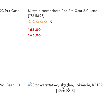
NY
PRODUKT NIEDOSTĘPNY
ROC Pro Gear
Skrzynia narzędziowa Roc Pro Gear 2.0 Keter
[17211898]
(0)
165.00
Cena:
Cena:
165.00