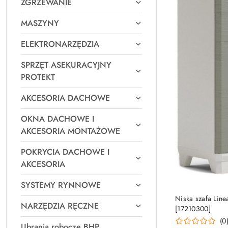
ZGRZEWANIE
MASZYNY
ELEKTRONARZĘDZIA
SPRZĘT ASEKURACYJNY
PROTEKT
AKCESORIA DACHOWE
OKNA DACHOWE I
AKCESORIA MONTAŻOWE
POKRYCIA DACHOWE I
AKCESORIA
SYSTEMY RYNNOWE
Niska szafa Lin
NARZĘDZIA RĘCZNE
[17210300]
(0
Ubrania robocze BHP