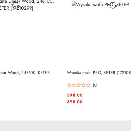
DUKT NIEDOSTĘPNY
PRODUKT NIEDOSTĘP
inear Wood, 248100, KETER
Wysoka szafa PRO, KETER [172108
)
(0)
398.00
Cena:
Cena:
398.00