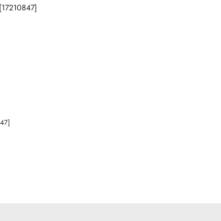
NY
47]