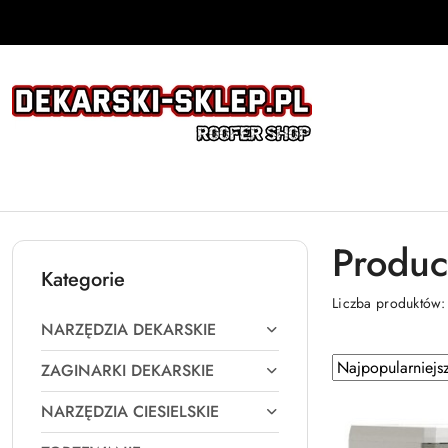
Przejdź do treści głównej
Przejdź do wyszukiwarki
Przejdź do moje konto
Przejdź do menu głównego
Przejdź do stopki
Produc
Kategorie
Liczba produktów
NARZĘDZIA DEKARSKIE
Zastosowano
Sortuj
ZAGINARKI DEKARSKIE
według
sortowanie:
NARZĘDZIA CIESIELSKIE
Najpopularniejsz