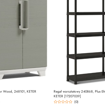
DO KOSZYKA
DO KOSZYKA
ear Wood, 248101, KETER
Regał warsztatowy 240868, Plus-S
KETER [17207039]
)
(0)