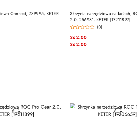
DUKT NIEDOSTĘPNY
PRODUKT NIEDOSTĘP
ziowa Connect, 239995, KETER
Skrzynia narzędziowa na kołach, 
2.0, 256981, KETER [17211897]
)
(0)
362.00
Cena:
Cena:
362.00