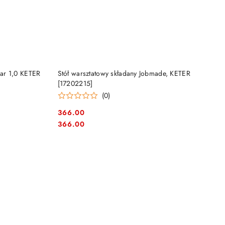
NY
PRODUKT NIEDOSTĘPNY
ar 1,0 KETER
Stół warsztatowy składany Jobmade, KETER
[17202215]
(0)
366.00
Cena:
Cena:
366.00