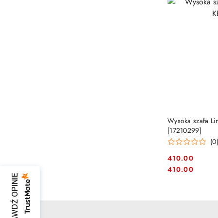
PRO
Wysoka szafa L
[17210299]
(0
410.00
Cena:
Cena:
410.00
SPRAWDŹ OPINIE