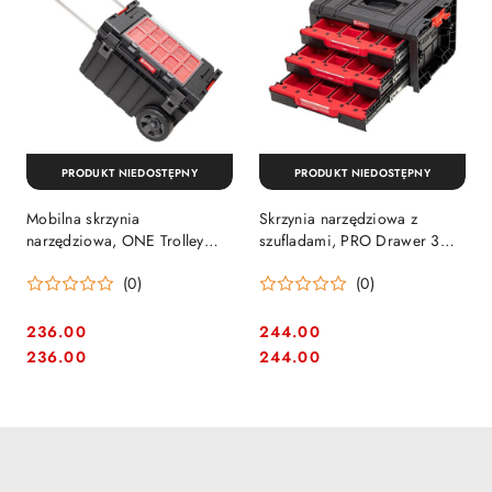
PRODUKT NIEDOSTĘPNY
PRODUKT NIEDOSTĘPNY
Mobilna skrzynia
Skrzynia narzędziowa z
narzędziowa, ONE Trolley
szufladami, PRO Drawer 3
Expert, QBRICK SYSTEM
Toolbox 2.0 Expert, QBRICK
(0)
(0)
[SKRWQONETECZAPG001]
SYSTEM
[SKRQPROD3E2CZAPG003]
236.00
244.00
Cena:
Cena:
Cena:
Cena:
236.00
244.00