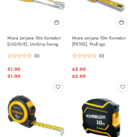
Miara zwijana 10m Komelon
Miara zwijana 10m Komelon
[LUG10/E], UniGrip Swing
[PE105], ProErgo
(0)
(0)
51.00
62.00
Cena:
Cena:
Cena:
Cena:
51.00
62.00