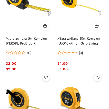
Miara zwijana 5m Komelon
Miara zwijana 10m Komelon
[PER59], ProErgo-R
[LUG10/A], UniGrip Swing
(0)
(0)
32.00
51.00
Cena:
Cena:
Cena:
Cena:
32.00
51.00