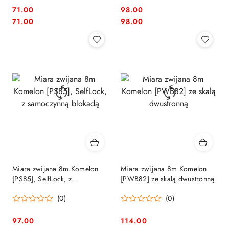
71.00
98.00
Cena:
Cena:
Cena:
Cena:
71.00
98.00
Miara zwijana 8m Komelon
Miara zwijana 8m Komelon
[PS85], SelfLock, z
[PWB82] ze skalą dwustronną
samoczynną blokadą
(0)
(0)
97.00
114.00