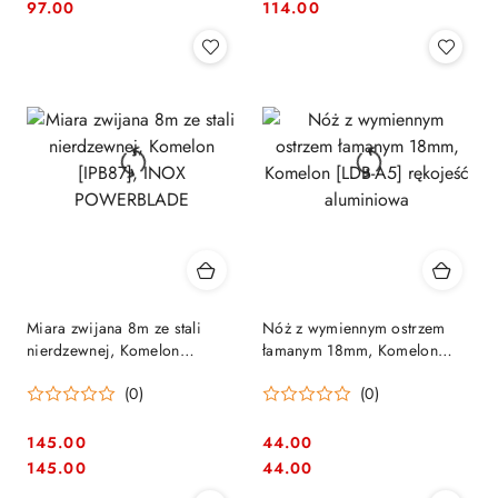
Cena:
Cena:
Cena:
Cena:
97.00
114.00
Miara zwijana 8m ze stali
Nóż z wymiennym ostrzem
nierdzewnej, Komelon
łamanym 18mm, Komelon
[IPB87], INOX POWERBLADE
[LDB-A5] rękojeść aluminiowa
(0)
(0)
145.00
44.00
Cena:
Cena:
Cena:
Cena:
145.00
44.00