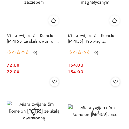
Miara zwijana 5m Komelon
Miara zwijana 5m Komelon
[MPJT55] ze skalą dwustronną
[MPR55], Pro Mag z
i magnetycznym zaczepem
zaczepem magnetycznym
(0)
(0)
72.00
154.00
Cena:
Cena:
Cena:
Cena:
72.00
154.00