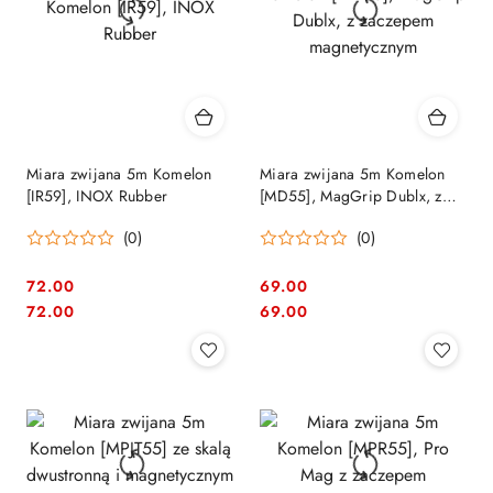
Miara zwijana 5m Komelon
Miara zwijana 5m Komelon
[IR59], INOX Rubber
[MD55], MagGrip Dublx, z
zaczepem magnetycznym
(0)
(0)
72.00
69.00
Cena:
Cena:
Cena:
Cena:
72.00
69.00