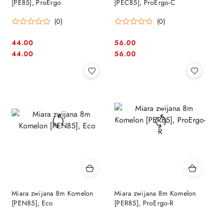
[PE85], ProErgo
[PEC85], ProErgo-C
(0)
(0)
44.00
56.00
Cena:
Cena:
Cena:
Cena:
44.00
56.00
Miara zwijana 8m Komelon
Miara zwijana 8m Komelon
[PEN85], Eco
[PER85], ProErgo-R