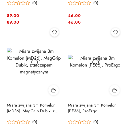
(0)
(0)
89.00
46.00
Cena:
Cena:
Cena:
Cena:
89.00
46.00
Miara zwijana 3m Komelon
Miara zwijana 3m Komelon
[MD36], MagGrip Dublx, z
[PE36], ProErgo
zaczepem magnetycznym
(0)
(0)