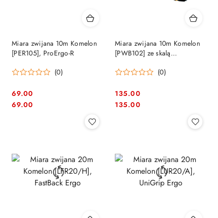
Miara zwijana 10m Komelon
Miara zwijana 10m Komelon
[PER105], ProErgo-R
[PWB102] ze skalą
dwustronną
(0)
(0)
69.00
135.00
Cena:
Cena:
Cena:
Cena:
69.00
135.00