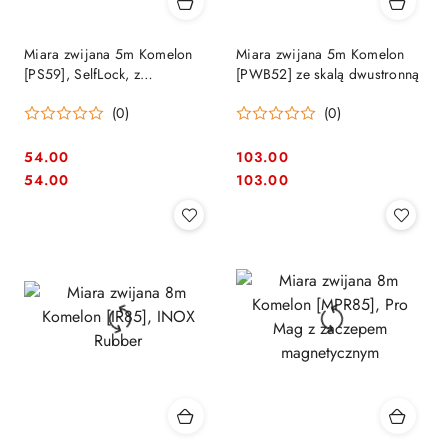
Miara zwijana 5m Komelon
Miara zwijana 5m Komelon
[PS59], SelfLock, z
[PWB52] ze skalą dwustronną
samoczynną blokadą
(0)
(0)
54.00
103.00
Cena:
Cena:
Cena:
Cena:
54.00
103.00