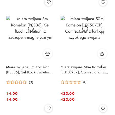
Miara zwijana 3m Komelon
Miara zwijana 50m Komelon
[PSE36], Sel fLock Evolution,
[LFP50/ER], Contractor-LT z
z zaczepem magnetycznym
funkcją szybkiego zwijana
(0)
(0)
44.00
423.00
Cena:
Cena:
Cena:
Cena:
44.00
423.00