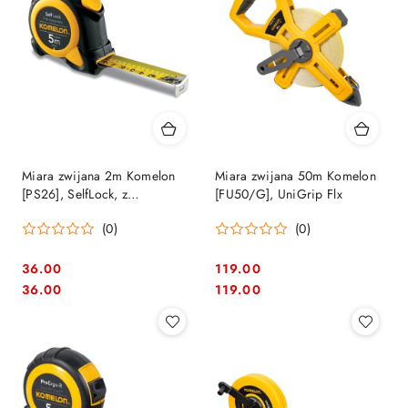
Miara zwijana 2m Komelon
Miara zwijana 50m Komelon
[PS26], SelfLock, z
[FU50/G], UniGrip Flx
samoczynną blokadą
(0)
(0)
36.00
119.00
Cena:
Cena:
Cena:
Cena:
36.00
119.00