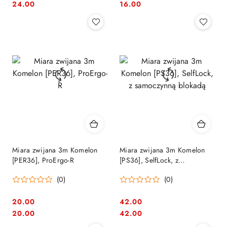
Cena:
Cena:
Cena:
Cena:
24.00
16.00
Miara zwijana 3m Komelon
Miara zwijana 3m Komelon
[PER36], ProErgo-R
[PS36], SelfLock, z
samoczynną blokadą
(0)
(0)
20.00
42.00
Cena:
Cena:
Cena:
Cena:
20.00
42.00