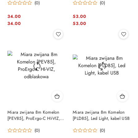
(0)
(0)
34.00
53.00
Cena:
Cena:
Cena:
Cena:
34.00
53.00
Miara zwijana 8m Komelon
Miara zwijana 8m Komelon
[PEV85], ProErgo-C HI-VIZ,
[PLD85], Led Light, kabel USB
odblaskowa
(0)
(0)