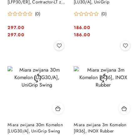
[LFP30/ER], Contractor-LT z
[LU30/A], UniGrip
funkcją szybkiego zwijana
(0)
(0)
297.00
186.00
Cena:
Cena:
Cena:
Cena:
297.00
186.00
Miara zwijana 30m Komelon
Miara zwijana 3m Komelon
[LUG30/A], UniGrip Swing
[IR36], INOX Rubber