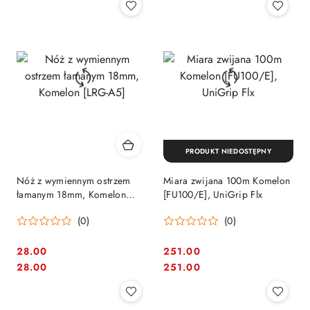
PRODUKT NIEDOSTĘPNY
Nóż z wymiennym ostrzem
Miara zwijana 100m Komelon
łamanym 18mm, Komelon
[FU100/E], UniGrip Flx
[LRG-A5]
(0)
(0)
28.00
251.00
Cena:
Cena:
Cena:
Cena:
28.00
251.00