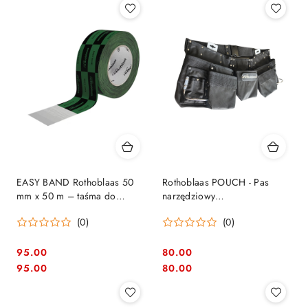
EASY BAND Rothoblaas 50
Rothoblaas POUCH - Pas
mm x 50 m – taśma do
narzędziowy
paroizolacji i membran
dekarski/stolarski z
(0)
(0)
kieszeniami
95.00
80.00
Cena:
Cena:
Cena:
Cena:
95.00
80.00