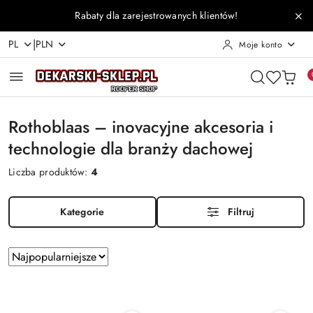
Przejdź do treści głównej
Przejdź do wyszukiwarki
Przejdź do moje konto
Przejdź do menu głównego
Przejdź do stopki
Rabaty dla zarejestrowanych klientów!
|
PL
PLN
Moje konto
Rothoblaas – inovacyjne akcesoria i
technologie dla branży dachowej
Liczba produktów:
4
Kategorie
Filtruj
Zastosowano
Sortuj
według
sortowanie:
Najpopularniejsze.