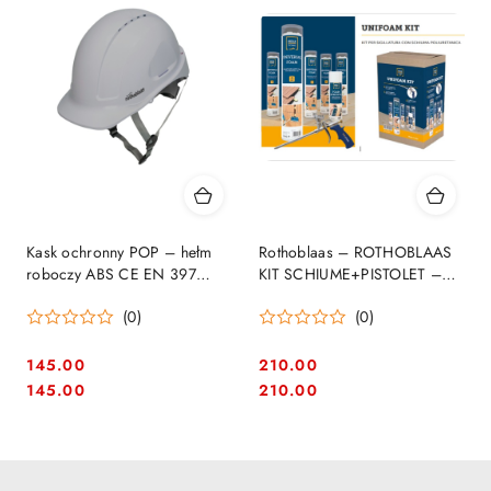
Kask ochronny POP – hełm
Rothoblaas – ROTHOBLAAS
roboczy ABS CE EN 397
KIT SCHIUME+PISTOLET –
Rothoblaas
Kompletny zestaw do pracy z
(0)
(0)
pianą poliuretanową
145.00
210.00
Cena:
Cena:
Cena:
Cena:
145.00
210.00