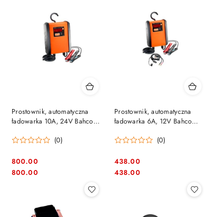
Prostownik, automatyczna
Prostownik, automatyczna
ładowarka 10A, 24V Bahco
ładowarka 6A, 12V Bahco
[BBCE24-10]
[BBCE12-6]
(0)
(0)
800.00
438.00
Cena:
Cena:
Cena:
Cena:
800.00
438.00