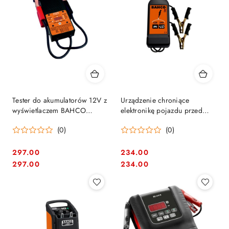
Tester do akumulatorów 12V z
Urządzenie chroniące
wyświetlaczem BAHCO
elektronikę pojazdu przed
[BBT20]
przepięciami 12V i 24V
(0)
(0)
BAHCO [BELP1224]
297.00
234.00
Cena:
Cena:
Cena:
Cena:
297.00
234.00