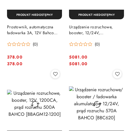
PRODUKT NIEDOSTĘPNY
PRODUKT NIEDOSTĘPNY
Prostownik, automatyczna
Urządzenie rozruchowe,
ładowarka 3A, 12V Bahco
booster, 12/24V,
[BBCE12-3]
1200/2400CA, prąd rozruchu
(0)
(0)
500A BAHCO [BBAGM1224-
2400]
378.00
5081.00
Cena:
Cena:
Cena:
Cena:
378.00
5081.00