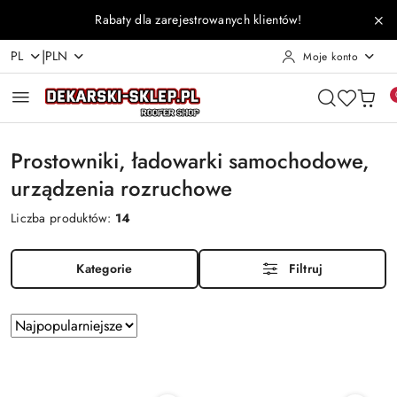
Przejdź do treści głównej
Przejdź do wyszukiwarki
Przejdź do moje konto
Przejdź do menu głównego
Przejdź do stopki
Rabaty dla zarejestrowanych klientów!
|
PL
PLN
Moje konto
Prostowniki, ładowarki samochodowe,
urządzenia rozruchowe
Liczba produktów:
14
Kategorie
Filtruj
Zastosowano
Sortuj
według
sortowanie:
Najpopularniejsze.