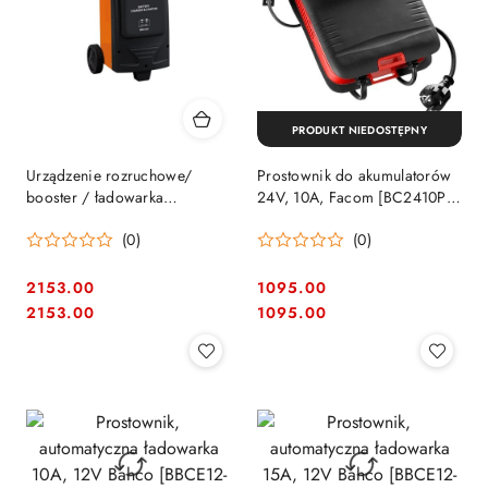
PRODUKT NIEDOSTĘPNY
Urządzenie rozruchowe/
Prostownik do akumulatorów
booster / ładowarka
24V, 10A, Facom [BC2410PB]
akumulatorów 12/24V, prąd
do samochodów ciężarowych
(0)
(0)
rozruchu 400A BAHCO
i maszyn
[BBC420]
2153.00
1095.00
Cena:
Cena:
Cena:
Cena:
2153.00
1095.00