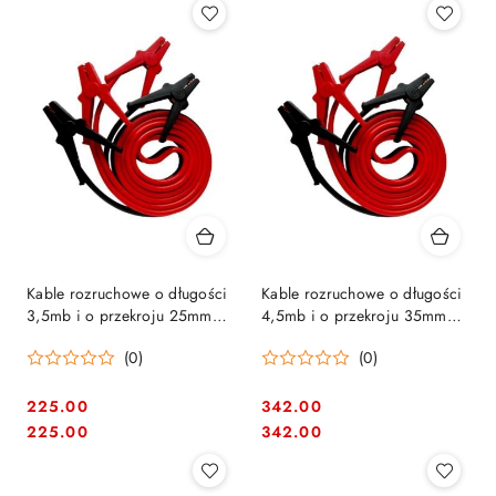
Kable rozruchowe o długości
Kable rozruchowe o długości
3,5mb i o przekroju 25mm
4,5mb i o przekroju 35mm
BAHCO [BBJL2535]
BAHCO [BBJL3545]
(0)
(0)
225.00
342.00
Cena:
Cena:
Cena:
Cena:
225.00
342.00