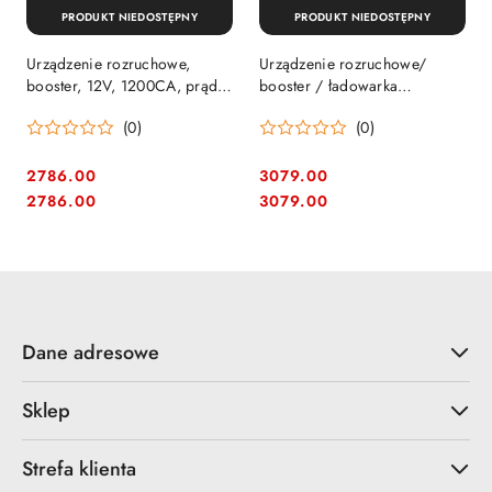
PRODUKT NIEDOSTĘPNY
PRODUKT NIEDOSTĘPNY
Urządzenie rozruchowe,
Urządzenie rozruchowe/
booster, 12V, 1200CA, prąd
booster / ładowarka
rozruchu 500A BAHCO
akumulatorów 12/24V, prąd
(0)
(0)
[BBAGM12-1200]
rozruchu 570A BAHCO
[BBC620]
2786.00
3079.00
Cena:
Cena:
Cena:
Cena:
2786.00
3079.00
Dane adresowe
Sklep
Strefa klienta