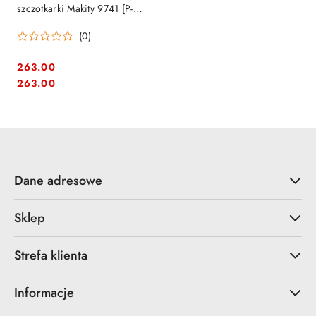
szczotkarki Makity 9741 [P-
18041]
(0)
263.00
Cena:
Cena:
263.00
Dane adresowe
Sklep
Strefa klienta
Informacje