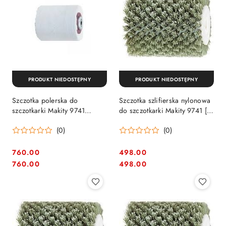
PRODUKT NIEDOSTĘPNY
PRODUKT NIEDOSTĘPNY
Szczotka polerska do
Szczotka szlifierska nylonowa
szczotkarki Makity 9741
do szczotkarki Makity 9741 [P-
[794381-9]
04422]
(0)
(0)
760.00
498.00
Cena:
Cena:
Cena:
Cena:
760.00
498.00