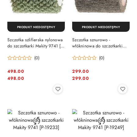
PRODUKT NIEDOSTĘPNY
PRODUKT NIEDOSTĘPNY
Szczotka szlifierska nylonowa
Szczotka sznurowo -
do szczotkarki Makity 9741 [P-
włókninowa do szczotkarki
04450]
Makity 9741 [P-18057]
(0)
(0)
498.00
299.00
Cena:
Cena:
Cena:
Cena:
498.00
299.00