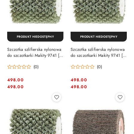
PRODUKT NIEDOSTĘPNY
PRODUKT NIEDOSTĘPNY
Szczotka szlifierska nylonowa
Szczotka szlifierska nylonowa
do szczotkarki Makity 9741 [P-
do szczotkarki Makity 9741 [P-
04438]
04444]
(0)
(0)
498.00
498.00
Cena:
Cena:
Cena:
Cena:
498.00
498.00