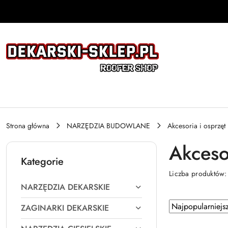
Przejdź do treści głównej
Przejdź do wyszukiwarki
Przejdź do moje konto
Przejdź do menu głównego
Przejdź do stopki
Strona główna
NARZĘDZIA BUDOWLANE
Akcesoria i osprzęt
Akceso
Kategorie
Liczba produktów
NARZĘDZIA DEKARSKIE
Zastosowano
Sortuj
ZAGINARKI DEKARSKIE
według
sortowanie: