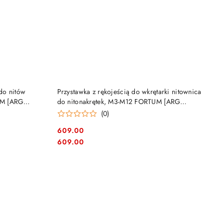
DO KOSZYKA
do nitów
Przystawka z rękojeścią do wkrętarki nitownica
UM [ARG
do nitonakrętek, M3-M12 FORTUM [ARG
4770664] walizka
(0)
609.00
Cena:
Cena:
609.00