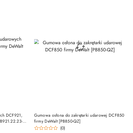
NY
PRODUKT NIEDOSTĘPNY
ych DCF921,
Gumowa osłona do zakrętarki udarowej DCF850
B921.22.23-
firmy DeWalt [PB850-QZ]
(0)