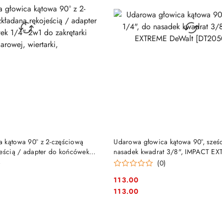
DO KOSZYKA
DO KOSZYKA
 kątowa 90° z 2-częściową
Udarowa głowica kątowa 90°, sześc
jeścią / adapter do końcówek
nasadek kwadrat 3/8", IMPACT E
ętarki udarowej, wiertarki,
[DT20505-QZ]
)
(0)
113.00
Cena:
Cena:
113.00