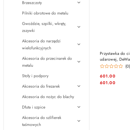
Brzeszczoty
Pilniki obrotowe do metalu
Gwoździe, szpilki, wkręty,
zszywki
Akcesoria do narzędzi
wielofunkcyjnych
Przystawka do ci
Akcesoria do przecinarek do
udarowej, DeWa
metalu
(0
Stoły i podpory
601.00
Cena:
Cena:
601.00
Akcesoria do frezarek
Akcesoria do nożyc do blachy
Dłuta i szpice
Akcesoria do szlifierek
taśmowych