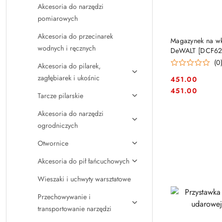
Akcesoria do narzędzi
pomiarowych
Akcesoria do przecinarek
Magazynek na wk
wodnych i ręcznych
DeWALT [DCF620
(0
Akcesoria do pilarek,
zagłębiarek i ukośnic
451.00
Cena:
Cena:
451.00
Tarcze pilarskie
Akcesoria do narzędzi
ogrodniczych
Otwornice
Akcesoria do pił łańcuchowych
Wieszaki i uchwyty warsztatowe
Przechowywanie i
transportowanie narzędzi