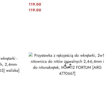
119.00
Cena:
Cena:
119.00