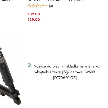
Stanley
DCF892 firmy DeWalt [PB891.92-QZ]
(0)
139.00
Cena:
Cena:
139.00