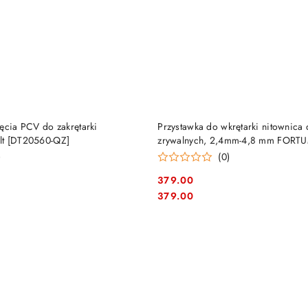
DO KOSZYKA
DO KOSZYKA
ęcia PCV do zakrętarki
Przystawka do wkrętarki nitownica 
lt [DT20560-QZ]
zrywalnych, 2,4mm-4,8 mm FORT
4770651] walizka
)
(0)
379.00
Cena:
Cena:
379.00