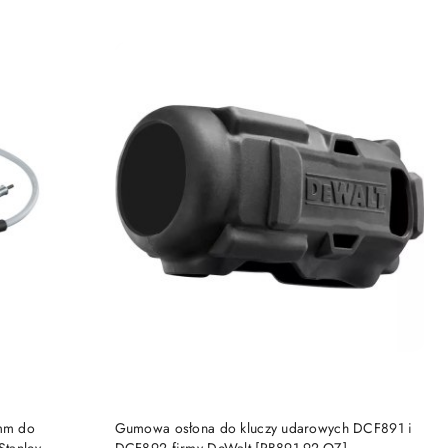
DO KOSZYKA
0mm do
Gumowa osłona do kluczy udarowych DCF891 i