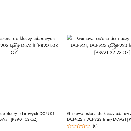
DUKT NIEDOSTĘPNY
PRODUKT NIEDOSTĘP
do kluczy udarowych DCF901 i
Gumowa osłona do kluczy udarow
eWalt [PB901.03-QZ]
DCF922 i DCF923 firmy DeWalt [P
QZ]
)
(0)