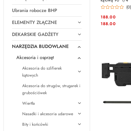
kątową 90° 1/4
[DT20502-QZ]
(0
Ubrania robocze BHP
188.00
ELEMENTY ZŁĄCZNE
Cena:
Cena:
188.00
DEKARSKIE GADŻETY
NARZĘDZIA BUDOWLANE
Akcesoria i osprzęt
Akcesoria do szlifierek
kątowych
Akcesoria do strugów, strugarek i
grubościówek
Wiertła
Nasadki i akcesoria udarowe
Bity i końcówki