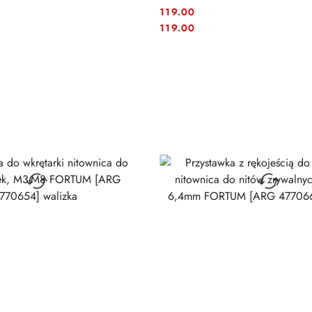
119.00
Cena:
Cena:
119.00