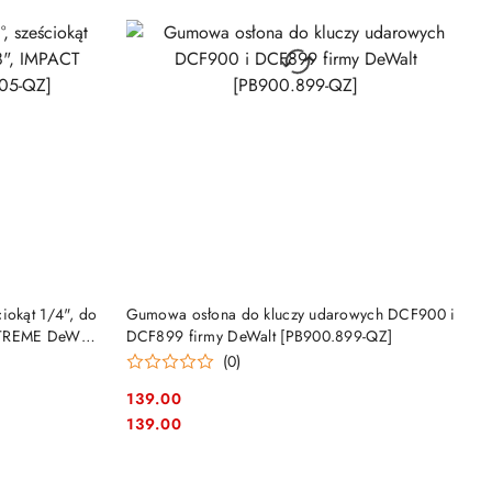
PRODUKT NIEDOSTĘPNY
iokąt 1/4", do
Gumowa osłona do kluczy udarowych DCF900 i
XTREME DeWalt
DCF899 firmy DeWalt [PB900.899-QZ]
(0)
139.00
Cena:
Cena:
139.00