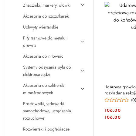
Znaczniki, markery, ołówki
Akcesoria do szczotkarek
Uchwyty wiertarskie
Piły taśmowe do metalu i
drewna
Akcesoria do nitownic
Systemy odsysania pyłu do
elektronarzędzi
Akcesoria do szlifierek
Udarowa głowica
mimośrodowych
rozkładaną ręko
1/4" 2w1 do zakr
(0
Prostowniki, ładowarki
106.00
samochodowe, urządzenia
Cena:
Cena:
106.00
rozruchowe
Rozwiertaki i pogłębiacze