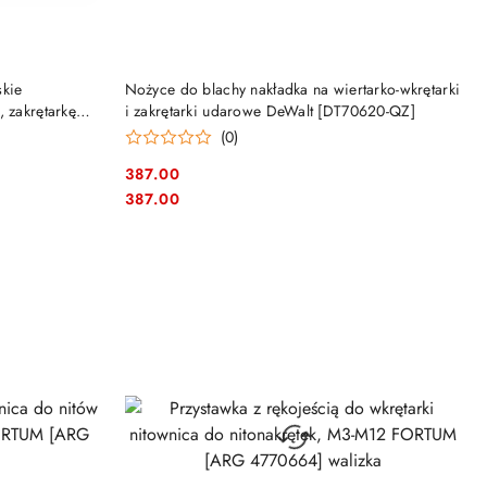
DO KOSZYKA
skie
Nożyce do blachy nakładka na wiertarko-wkrętarki
 zakrętarkę
i zakrętarki udarowe DeWalt [DT70620-QZ]
(0)
387.00
Cena:
Cena:
387.00