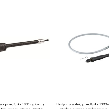
e.
DO KOSZYKA
DO KOSZYKA
owa przedłużka 180° z głowicą
Elastyczny wałek, przedłużka 130