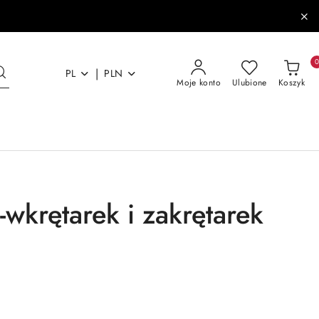
|
PL
PLN
Moje konto
Ulubione
Koszyk
-wkrętarek i zakrętarek