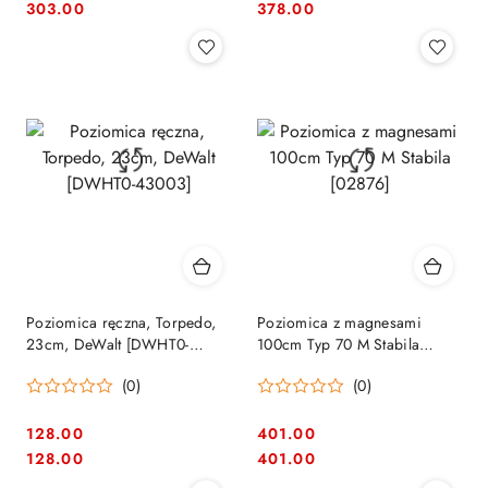
Cena:
Cena:
Cena:
Cena:
303.00
378.00
Poziomica ręczna, Torpedo,
Poziomica z magnesami
23cm, DeWalt [DWHT0-
100cm Typ 70 M Stabila
43003]
[02876]
(0)
(0)
128.00
401.00
Cena:
Cena:
Cena:
Cena:
128.00
401.00