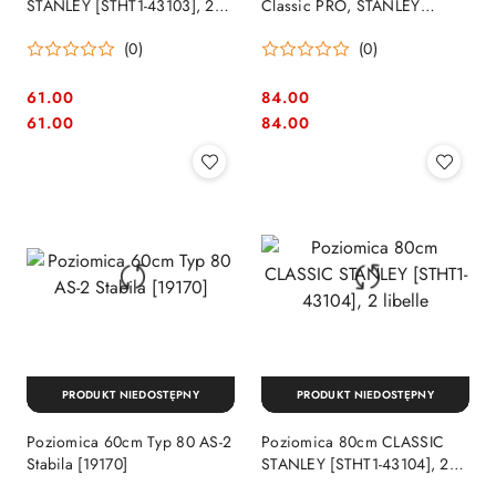
STANLEY [STHT1-43103], 2
Classic PRO, STANLEY
libelle
[FMHT42554-1]
(0)
(0)
61.00
84.00
Cena:
Cena:
Cena:
Cena:
61.00
84.00
PRODUKT NIEDOSTĘPNY
PRODUKT NIEDOSTĘPNY
Poziomica 60cm Typ 80 AS-2
Poziomica 80cm CLASSIC
Stabila [19170]
STANLEY [STHT1-43104], 2
libelle