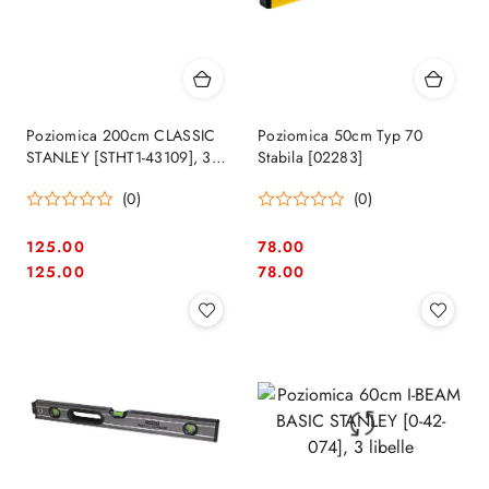
Poziomica 200cm CLASSIC
Poziomica 50cm Typ 70
STANLEY [STHT1-43109], 3
Stabila [02283]
libelle
(0)
(0)
125.00
78.00
Cena:
Cena:
Cena:
Cena:
125.00
78.00