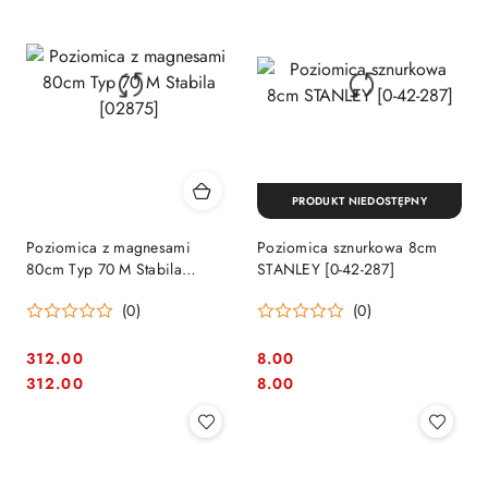
PRODUKT NIEDOSTĘPNY
Poziomica z magnesami
Poziomica sznurkowa 8cm
80cm Typ 70 M Stabila
STANLEY [0-42-287]
[02875]
(0)
(0)
312.00
8.00
Cena:
Cena:
Cena:
Cena:
312.00
8.00