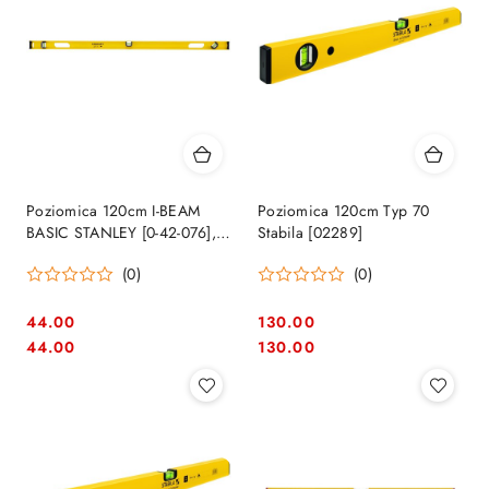
Poziomica 120cm I-BEAM
Poziomica 120cm Typ 70
BASIC STANLEY [0-42-076], 3
Stabila [02289]
libelle
(0)
(0)
44.00
130.00
Cena:
Cena:
Cena:
Cena:
44.00
130.00