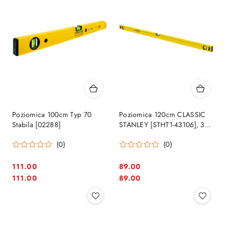
Poziomica 100cm Typ 70
Poziomica 120cm CLASSIC
Stabila [02288]
STANLEY [STHT1-43106], 3
libelle
(0)
(0)
111.00
89.00
Cena:
Cena:
Cena:
Cena:
111.00
89.00