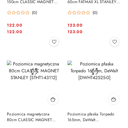
150cm CLASSIC MAGNET
60cm FATMAX XL STANLEY
STANLEY [STHT1-43115]
[0-43-625]
(0)
(0)
122.00
123.00
Cena:
Cena:
Cena:
Cena:
122.00
123.00
Poziomica magnetyczna
Poziomica płaska Torpedo
80cm CLASSIC MAGNET
165mm, DeWalt
STANLEY [STHT1-43112]
[DWHT42525-0]