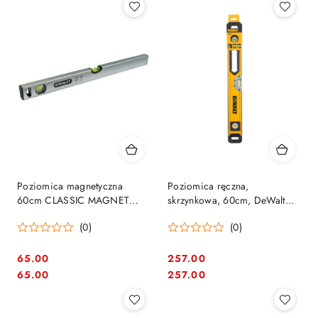
Poziomica magnetyczna
Poziomica ręczna,
60cm CLASSIC MAGNET
skrzynkowa, 60cm, DeWalt
STANLEY [STHT1-43111]
[DWHT0-43224]
(0)
(0)
65.00
257.00
Cena:
Cena:
Cena:
Cena:
65.00
257.00