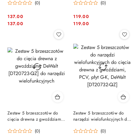
(0)
(0)
[B-65028]
137.00
119.00
Cena:
Cena:
Cena:
Cena:
137.00
119.00
Zestaw 5 brzeszczotów do
Zestaw 5 brzeszczotów do
cięcia drewna z gwoździami,
narzędzi wielofunkcyjnych do
DeWalt [DT20723-QZ] do
cięcia drewna z gwoździami,
(0)
(0)
narzędzi wielofunkcyjnych
PCV, płyt G-K, DeWalt
[DT20732-QZ]