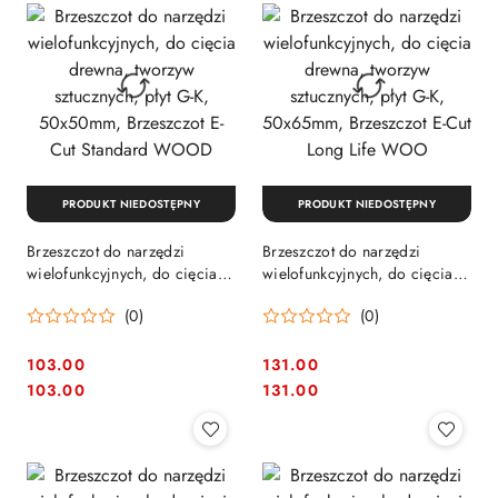
PRODUKT NIEDOSTĘPNY
PRODUKT NIEDOSTĘPNY
Brzeszczot do narzędzi
Brzeszczot do narzędzi
wielofunkcyjnych, do cięcia
wielofunkcyjnych, do cięcia
drewna, tworzyw sztucznych,
drewna, tworzyw sztucznych,
(0)
(0)
płyt G-K, 50x50mm,
płyt G-K, 50x65mm,
Brzeszczot E-Cut Standard
Brzeszczot E-Cut Long Life
WOOD
WOO
103.00
131.00
Cena:
Cena:
Cena:
Cena:
103.00
131.00