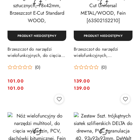
PRODUKT NIEDOSTĘPNY
PRODUKT NIEDOSTĘPNY
Brzeszczot do narzędzi
Brzeszczot do narzędzi
wielofunkcyjnych, do cięcia
wielofunkcyjnych,
twardego drewna, tworzyw
uniwersalny, 60x44mm, E-Cut
(0)
(0)
sztucznych, 78x42mm,
Universal METAL/WOOD,
Brzeszczot E-Cut Standard
Fein [63502152210]
WOOD,
101.00
139.00
Cena:
Cena:
Cena:
Cena:
101.00
139.00