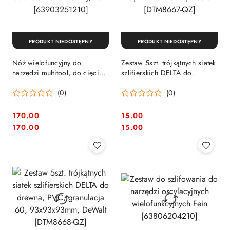
PRODUKT NIEDOSTĘPNY
PRODUKT NIEDOSTĘPNY
Nóż wielofuncyjny do
Zestaw 5szt. trójkątnych siatek
narzędzi multitool, do cięcia
szlifierskich DELTA do
wykładzin, PCV, dachówki
drewna, PVC, granulacja 40,
(0)
(0)
bitumicznej, Fein
93x93x93mm, DeWalt
[63903251210]
[DTM8667-QZ]
170.00
15.00
Cena:
Cena:
Cena:
Cena:
170.00
15.00