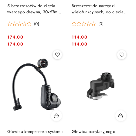
5 brzeszczotów do cięcia
Brzeszczot do narzędzi
twardego drewna, 30x67mm,
wielofunkcyjnych, do cięcia
DeWalt [DT20724-QZ]
drewna, tworzyw sztucznych,
(0)
(0)
płyt G-K, 50x35mm,
Brzeszczot E-Cut Long Life
WOO
174.00
114.00
Cena:
Cena:
Cena:
Cena:
174.00
114.00
Głowica kompresora systemu
Głowica oscylacyjnego