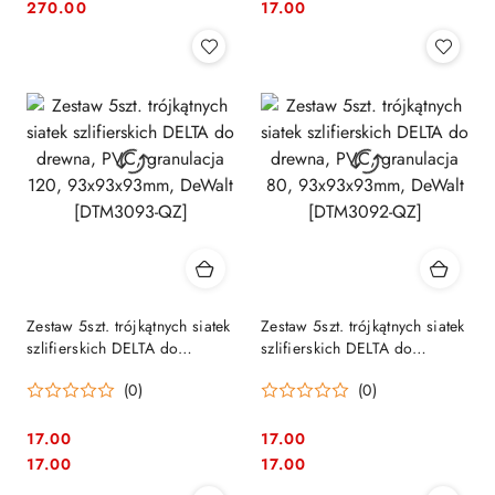
Cena:
Cena:
Cena:
Cena:
270.00
17.00
Zestaw 5szt. trójkątnych siatek
Zestaw 5szt. trójkątnych siatek
szlifierskich DELTA do
szlifierskich DELTA do
drewna, PVC, granulacja 120,
drewna, PVC, granulacja 80,
(0)
(0)
93x93x93mm, DeWalt
93x93x93mm, DeWalt
[DTM3093-QZ]
[DTM3092-QZ]
17.00
17.00
Cena:
Cena:
Cena:
Cena:
17.00
17.00