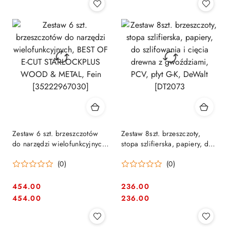
Zestaw 6 szt. brzeszczotów
Zestaw 8szt. brzeszczoty,
do narzędzi wielofunkcyjnych,
stopa szlifierska, papiery, do
BEST OF E-CUT
szlifowania i cięcia drewna z
(0)
(0)
STARLOCKPLUS WOOD &
gwoździami, PCV, płyt G-K,
METAL, Fein [35222967030]
DeWalt [DT2073
454.00
236.00
Cena:
Cena:
Cena:
Cena:
454.00
236.00