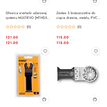
Głowica wiertarki udarowej
Zestaw 5 brzeszczotów do
systemu MULTIEVO [MTHD5-
cięcia drewna, metalu, PVC
XJ]
DeWalt [DT20761-QZ]
(0)
(0)
121.00
115.00
Cena:
Cena:
Cena:
Cena:
121.00
115.00