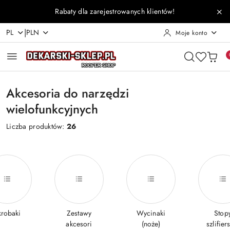
Przejdź do treści głównej
Przejdź do wyszukiwarki
Przejdź do moje konto
Przejdź do menu głównego
Przejdź do stopki
Rabaty dla zarejestrowanych klientów!
|
PL
PLN
Moje konto
Akcesoria do narzędzi
wielofunkcyjnych
Liczba produktów:
26
krobaki
Zestawy
Wycinaki
Stop
akcesori
(noże)
szlifier