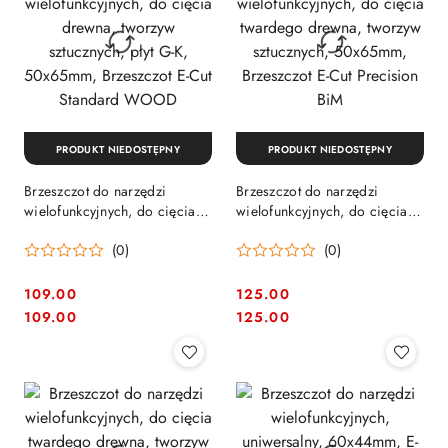
PRODUKT NIEDOSTĘPNY
PRODUKT NIEDOSTĘPNY
Brzeszczot do narzędzi
Brzeszczot do narzędzi
wielofunkcyjnych, do cięcia
wielofunkcyjnych, do cięcia
drewna, tworzyw sztucznych,
twardego drewna, tworzyw
(0)
(0)
płyt G-K, 50x65mm,
sztucznych, 50x65mm,
Brzeszczot E-Cut Standard
Brzeszczot E-Cut Precision
WOOD
BiM
109.00
125.00
Cena:
Cena:
Cena:
Cena:
109.00
125.00