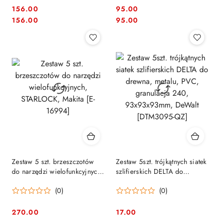
156.00
95.00
Cena:
Cena:
Cena:
Cena:
156.00
95.00
Zestaw 5 szt. brzeszczotów
Zestaw 5szt. trójkątnych siatek
do narzędzi wielofunkcyjnych,
szlifierskich DELTA do
STARLOCK, Makita [E-16994]
drewna, metalu, PVC,
(0)
(0)
granulacja 240,
93x93x93mm, DeWalt
[DTM3095-QZ]
270.00
17.00