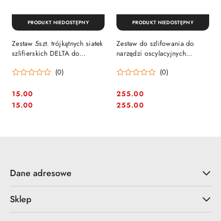
PRODUKT NIEDOSTĘPNY
PRODUKT NIEDOSTĘPNY
Zestaw 5szt. trójkątnych siatek
Zestaw do szlifowania do
szlifierskich DELTA do
narzędzi oscylacyjnych
drewna, PVC, granulacja 60,
wielofunkcyjnych Fein
(0)
(0)
93x93x93mm, DeWalt
[63806204210]
[DTM8668-QZ]
15.00
255.00
Cena:
Cena:
Cena:
Cena:
15.00
255.00
Dane adresowe
Sklep