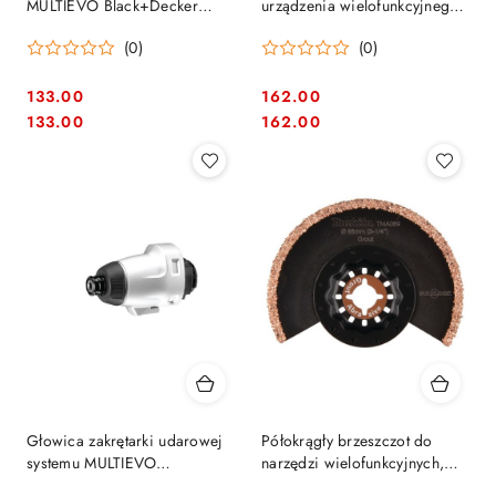
MULTIEVO Black+Decker
urządzenia wielofunkcyjnego
[MTNF9-XJ]
systemu MULTIEVO +
(0)
(0)
akcesoria Black+Decker
[MTOS4-XJ]
133.00
162.00
Cena:
Cena:
Cena:
Cena:
133.00
162.00
Głowica zakrętarki udarowej
Półokrągły brzeszczot do
systemu MULTIEVO
narzędzi wielofunkcyjnych,
Black+Decker [MTIM3-XJ]
K30, do spoin, 85mm, Makita