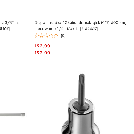
DO KOSZYKA
a z 3/8" na
Długa nasadka 12-kątna do nakrętek M17, 500mm,
[8167]
mocowanie 1/4" Makita [B-52657]
(0)
192.00
Cena:
Cena:
192.00