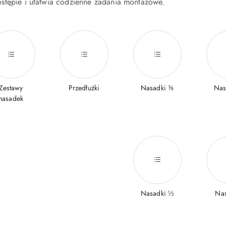
stępie i ułatwia codzienne zadania montażowe.
Zestawy
Przedłużki
Nasadki ⅜
Nas
nasadek
Nasadki ½
Nas