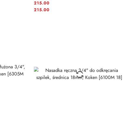
215.00
Cena:
Cena:
215.00