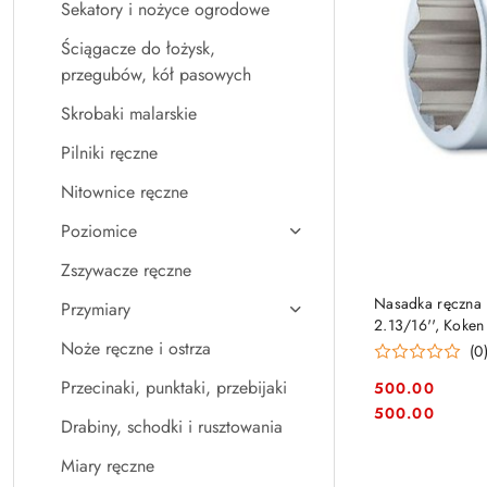
Sekatory i nożyce ogrodowe
Ściągacze do łożysk,
przegubów, kół pasowych
Skrobaki malarskie
Pilniki ręczne
Nitownice ręczne
Poziomice
Zszywacze ręczne
Nasadka ręczna 1
Przymiary
2.13/16'', Koke
Noże ręczne i ostrza
(0
Przecinaki, punktaki, przebijaki
500.00
Cena:
Cena:
500.00
Drabiny, schodki i rusztowania
Miary ręczne