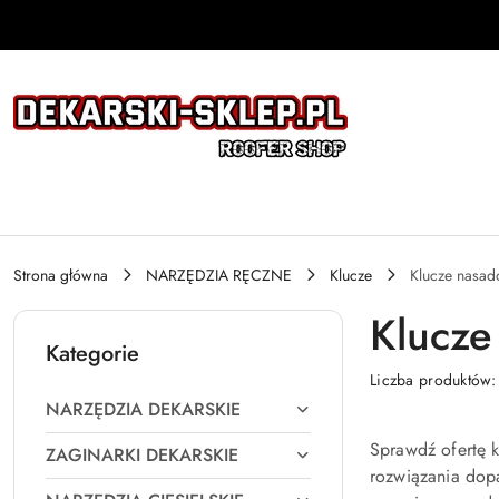
Przejdź do treści głównej
Przejdź do wyszukiwarki
Przejdź do moje konto
Przejdź do menu głównego
Przejdź do stopki
Strona główna
NARZĘDZIA RĘCZNE
Klucze
Klucze nasad
Klucze
Kategorie
Liczba produktów
NARZĘDZIA DEKARSKIE
Sprawdź ofertę k
ZAGINARKI DEKARSKIE
rozwiązania dop