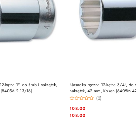
DO KOSZYKA
DO KOSZYKA
2-kątna 1", do śrub i nakrętek,
Nasadka ręczna 12-kątna 3/4", do 
n [8405A 2.13/16]
nakrętek, 42 mm, Koken [6405M 4
)
(0)
108.00
Cena:
Cena:
108.00