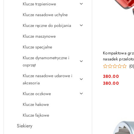
Klucze trzpieniowe
Klucze nasadowe uchylne
Klucze ręczne do pobijania
Klucze maszynowe
Klucze specjalne
Kompaktowa grze
Klucze dynamometryczne i
nasadek przelot
osprzęt
[RXPICOPB]
(0
Klucze nasadowe udarowe i
380.00
Cena:
Cena:
akcesoria
380.00
Klucze oczkowe
Klucze hakowe
Klucze fajkowe
Siekiery