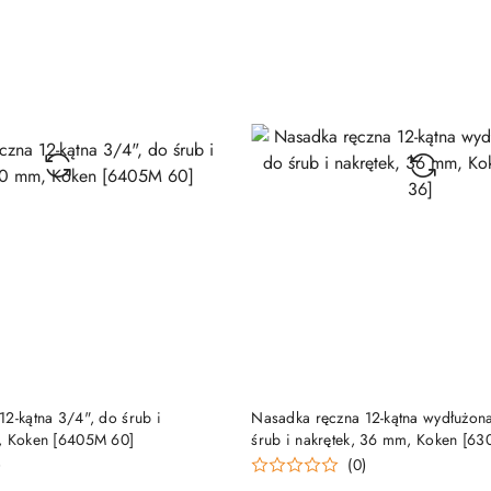
DO KOSZYKA
DO KOSZYKA
2-kątna 3/4", do śrub i
Nasadka ręczna 12-kątna wydłużon
, Koken [6405M 60]
śrub i nakrętek, 36 mm, Koken [6
)
(0)