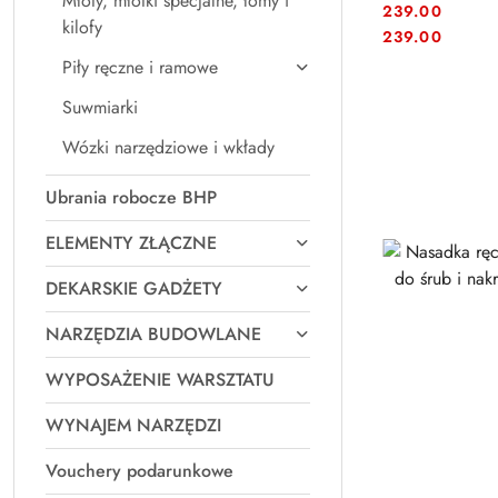
Młoty, młotki specjalne, łomy i
239.00
kilofy
Cena:
Cena:
239.00
Piły ręczne i ramowe
Suwmiarki
Wózki narzędziowe i wkłady
Ubrania robocze BHP
ELEMENTY ZŁĄCZNE
DEKARSKIE GADŻETY
NARZĘDZIA BUDOWLANE
WYPOSAŻENIE WARSZTATU
WYNAJEM NARZĘDZI
Vouchery podarunkowe