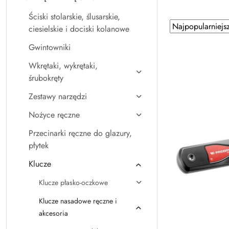
Ściski stolarskie, ślusarskie,
Zastosowano
Sortuj
ciesielskie i dociski kolanowe
według
sortowanie:
Gwintowniki
Najpopularniejsz
Wkrętaki, wykrętaki,
śrubokręty
Zestawy narzędzi
Nożyce ręczne
Przecinarki ręczne do glazury,
płytek
Klucze
Klucze płasko-oczkowe
Klucze nasadowe ręczne i
akcesoria