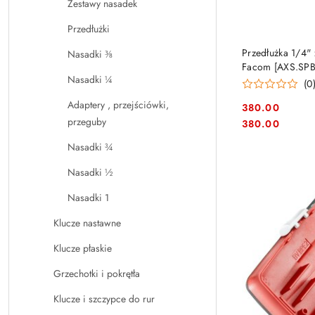
Zestawy nasadek
Przedłużki
Przedłużka 1/4"
Nasadki ⅜
Facom [AXS.SPB
Nasadki ¼
(0
Adaptery , przejściówki,
380.00
Cena:
przeguby
Cena:
380.00
Nasadki ¾
Nasadki ½
Nasadki 1
Klucze nastawne
Klucze płaskie
Grzechotki i pokrętła
Klucze i szczypce do rur