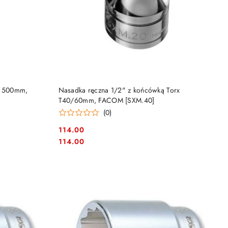
DO KOSZYKA
, 500mm,
Nasadka ręczna 1/2" z końcówką Torx
T40/60mm, FACOM [SXM.40]
(0)
114.00
Cena:
Cena:
114.00