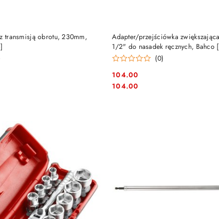
DO KOSZYKA
DO KOSZYKA
 z transmisją obrotu, 230mm,
Adapter/przejściówka zwiększając
]
1/2" do nasadek ręcznych, Bahco 
)
(0)
104.00
Cena:
Cena:
104.00