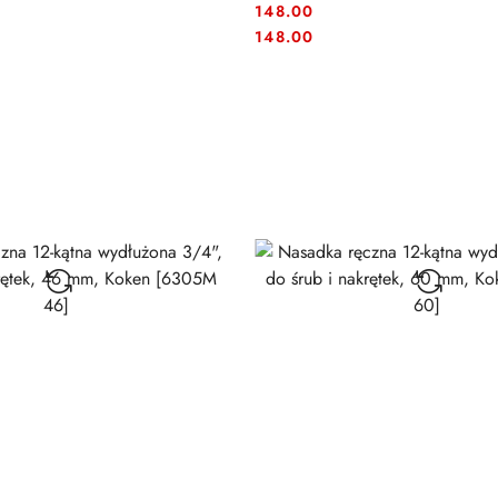
148.00
Cena:
Cena:
148.00