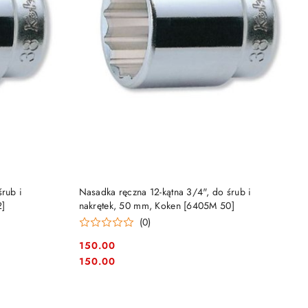
DO KOSZYKA
śrub i
Nasadka ręczna 12-kątna 3/4", do śrub i
2]
nakrętek, 50 mm, Koken [6405M 50]
(0)
150.00
Cena:
Cena:
150.00