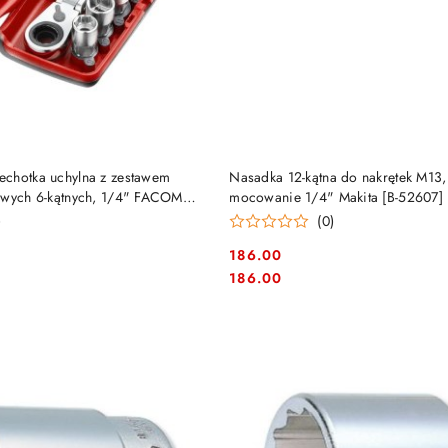
DO KOSZYKA
DO KOSZYKA
chotka uchylna z zestawem
Nasadka 12-kątna do nakrętek M13
owych 6-kątnych, 1/4" FACOM
mocowanie 1/4" Makita [B-52607]
)
(0)
186.00
Cena:
Cena:
186.00