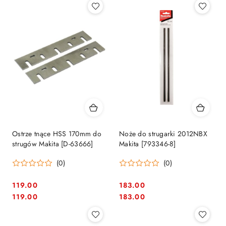
Ostrze tnące HSS 170mm do
Noże do strugarki 2012NBX
strugów Makita [D-63666]
Makita [793346-8]
(0)
(0)
119.00
183.00
Cena:
Cena:
Cena:
Cena:
119.00
183.00