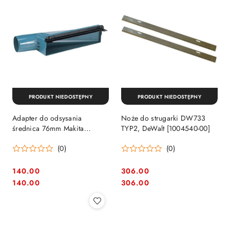
PRODUKT NIEDOSTĘPNY
PRODUKT NIEDOSTĘPNY
Adapter do odsysania
Noże do strugarki DW733
średnica 76mm Makita
TYP2, DeWalt [1004540-00]
[193036-7]
(0)
(0)
140.00
306.00
Cena:
Cena:
Cena:
Cena:
140.00
306.00