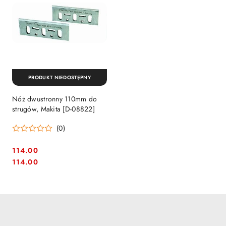
PRODUKT NIEDOSTĘPNY
Nóż dwustronny 110mm do
strugów, Makita [D-08822]
(0)
114.00
Cena:
Cena:
114.00