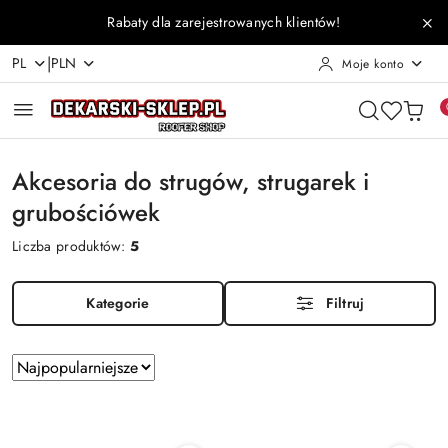
Przejdź do treści głównej
Przejdź do wyszukiwarki
Przejdź do moje konto
Przejdź do menu głównego
Przejdź do stopki
Rabaty dla zarejestrowanych klientów!
|
PL
PLN
Moje konto
Akcesoria do strugów, strugarek i
grubościówek
Liczba produktów:
5
Kategorie
Filtruj
Zastosowano
Sortuj
według
sortowanie:
Najpopularniejsze.