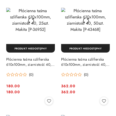
PRODUKT NIEDOSTĘPNY
PRODUKT NIEDOSTĘPNY
Płócienna taśma szlifierska
Płócienna taśma szlifierska
610x100mm, ziarnistość 40,
610x100mm, ziarnistość 40,
25szt. Makita [P-36952]
50szt. Makita [P-43468]
(0)
(0)
180.00
362.00
Cena:
Cena:
Cena:
Cena:
180.00
362.00