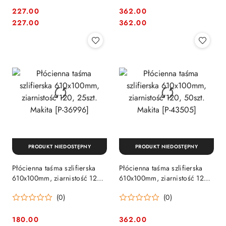
227.00
362.00
Cena:
Cena:
Cena:
Cena:
227.00
362.00
PRODUKT NIEDOSTĘPNY
PRODUKT NIEDOSTĘPNY
Płócienna taśma szlifierska
Płócienna taśma szlifierska
610x100mm, ziarnistość 120,
610x100mm, ziarnistość 120,
25szt. Makita [P-36996]
50szt. Makita [P-43505]
(0)
(0)
180.00
362.00