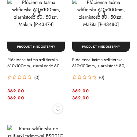
PRODUKT NIEDOSTĘPNY
PRODUKT NIEDOSTĘPNY
Płócienna taśma szlifierska
Płócienna taśma szlifierska
610x100mm, ziarnistość 60,
610x100mm, ziarnistość 80,
50szt. Makita [P-43474]
50szt. Makita [P-43480]
(0)
(0)
362.00
362.00
Cena:
Cena:
Cena:
Cena:
362.00
362.00