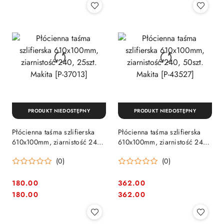
PRODUKT NIEDOSTĘPNY
PRODUKT NIEDOSTĘPNY
Płócienna taśma szlifierska
Płócienna taśma szlifierska
610x100mm, ziarnistość 240,
610x100mm, ziarnistość 240,
25szt. Makita [P-37013]
50szt. Makita [P-43527]
(0)
(0)
180.00
362.00
Cena:
Cena:
Cena:
Cena:
180.00
362.00