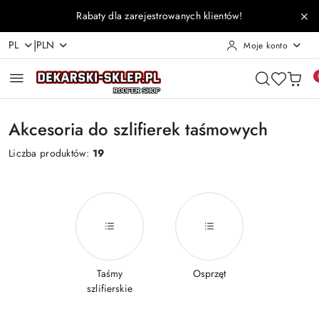
Przejdź do treści głównej
Przejdź do wyszukiwarki
Przejdź do moje konto
Przejdź do menu głównego
Przejdź do stopki
Rabaty dla zarejestrowanych klientów!
|
PL
PLN
Moje konto
Akcesoria do szlifierek taśmowych
Liczba produktów:
19
Taśmy
Osprzęt
szlifierskie