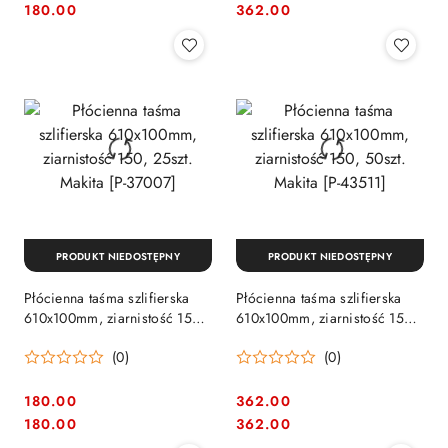
Cena:
Cena:
Cena:
Cena:
180.00
362.00
PRODUKT NIEDOSTĘPNY
PRODUKT NIEDOSTĘPNY
Płócienna taśma szlifierska
Płócienna taśma szlifierska
610x100mm, ziarnistość 150,
610x100mm, ziarnistość 150,
25szt. Makita [P-37007]
50szt. Makita [P-43511]
(0)
(0)
180.00
362.00
Cena:
Cena:
Cena:
Cena:
180.00
362.00