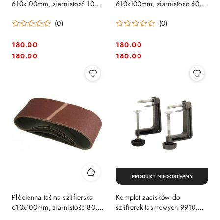
610x100mm, ziarnistość 100,
610x100mm, ziarnistość 60,
25szt. Makita [P-36980]
25szt. Makita [P-36968]
(0)
(0)
180.00
180.00
Cena:
Cena:
Cena:
Cena:
180.00
180.00
PRODUKT NIEDOSTĘPNY
Płócienna taśma szlifierska
Komplet zacisków do
610x100mm, ziarnistość 80,
szlifierek taśmowych 9910,
25szt. Makita [P-36974]
9911, BS001G, Makita