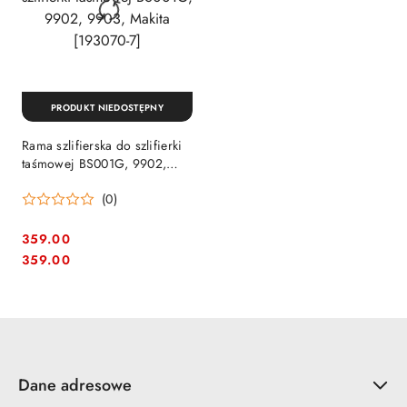
PRODUKT NIEDOSTĘPNY
Rama szlifierska do szlifierki
taśmowej BS001G, 9902,
9903, Makita [193070-7]
(0)
359.00
Cena:
Cena:
359.00
Dane adresowe