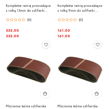
Kompletne ramię prowadzące
Kompletne ramię prowadzące
z rolką 13mm do szlifierki
z rolką 9mm do szlifierki
9032 Makita [125159-3]
9032 Makita [125158-5]
(0)
(0)
335.00
161.00
Cena:
Cena:
Cena:
Cena:
335.00
161.00
Płócienna taśma szlifierska
Płócienna taśma szlifierska