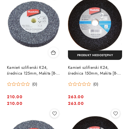
PRODUKT NIEDOSTĘPNY
Kamień szlifierski K24,
Kamień szlifierski K24,
średnica 125mm, Makita [B-
średnica 150mm, Makita [B-
28662]
28684]
(0)
(0)
210.00
263.00
Cena:
Cena:
Cena:
Cena:
210.00
263.00