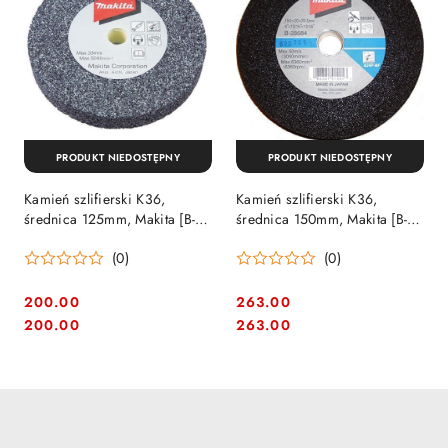
PRODUKT NIEDOSTĘPNY
PRODUKT NIEDOSTĘPNY
Kamień szlifierski K36,
Kamień szlifierski K36,
średnica 125mm, Makita [B-
średnica 150mm, Makita [B-
28678]
28690]
(0)
(0)
200.00
263.00
Cena:
Cena:
Cena:
Cena:
200.00
263.00