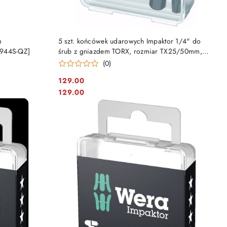
DO KOSZYKA
m
5 szt. końcówek udarowych Impaktor 1/4" do
7944S-QZ]
śrub z gniazdem TORX, rozmiar TX25/50mm,
Wera [05057665001]
(0)
129.00
Cena:
Cena:
129.00