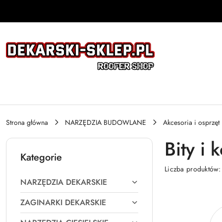
Przejdź do treści głównej
Przejdź do wyszukiwarki
Przejdź do moje konto
Przejdź do menu głównego
Przejdź do stopki
Strona główna
NARZĘDZIA BUDOWLANE
Akcesoria i osprzęt
Bity i 
Kategorie
Liczba produktów
NARZĘDZIA DEKARSKIE
ZAGINARKI DEKARSKIE