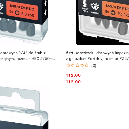
DO KOSZYKA
DO KOSZYKA
udarowych 1/4" do śrub z
5szt. końcówek udarowych Impakto
iokątnym, rozmiar HEX 5/50mm,
z gniazdem Pozidriv, rozmiar PZ
P DC Impaktor, WERA
[05057661001]
)
(0)
112.00
Cena:
Cena:
112.00