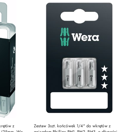
DO KOSZYKA
krętów z
Zestaw 3szt. końcówek 1/4" do wkrętów z
25/25mm, Wera
gniazdem Phillips PH1, PH2, PH3, o długości