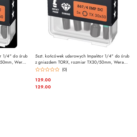
DO KOSZYKA
r 1/4" do śrub
5szt. końcówek udarowych Impaktor 1/4" do śrub
2/50mm, Wera
z gniazdem TORX, rozmiar TX30/50mm, Wera
[05057666001]
(0)
129.00
Cena:
Cena:
129.00