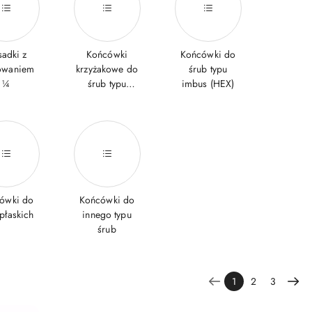
adki z
Końcówki
Końcówki do
owaniem
krzyżakowe do
śrub typu
¼
śrub typu
imbus (HEX)
Philips
ówki do
Końcówki do
płaskich
innego typu
śrub
1
2
3