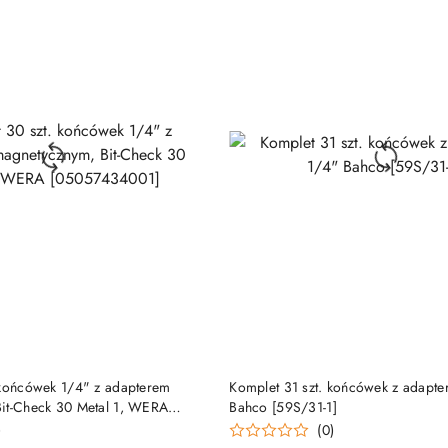
DO KOSZYKA
DO KOSZYKA
 końcówek 1/4" z adapterem
Komplet 31 szt. końcówek z adapt
it-Check 30 Metal 1, WERA
Bahco [59S/31-1]
)
(0)