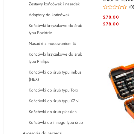
Zestawy końcówek i nasadek
(0
Adaptery do końcówek
278.00
Cena:
Cena:
278.00
Końcówki krzyżakowe do śrub
typu Pozidriv
Nasadki z mocowaniem ¼
Końcówki krzyżakowe do śrub
typu Philips
Końcówki do śrub typu imbus
(HEX)
Końcówki do śrub typu Torx
Końcówki do śrub typu XZN
Końcówki do śrub płaskich
Końcówki do innego typu śrub
Akcesoria do narzędzi