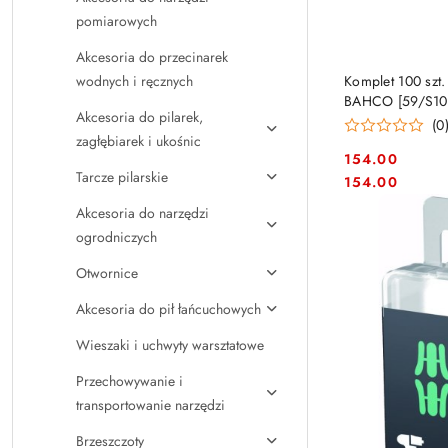
pomiarowych
Akcesoria do przecinarek
wodnych i ręcznych
Komplet 100 szt
BAHCO [59/S10
Akcesoria do pilarek,
(0
zagłębiarek i ukośnic
154.00
Tarcze pilarskie
Cena:
Cena:
154.00
Akcesoria do narzędzi
ogrodniczych
Otwornice
Akcesoria do pił łańcuchowych
Wieszaki i uchwyty warsztatowe
Przechowywanie i
transportowanie narzędzi
Brzeszczoty