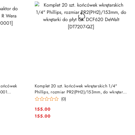
DO KOSZYKA
 końcówek
Komplet 20 szt. końcówek wkrętarskich 1/4"
6001
Phillips, rozmiar PR2(PH2)/153mm, do wkrętarki
do płyt GK DCF620 DeWalt [DT7207-QZ]
(0)
155.00
Cena:
Cena:
155.00