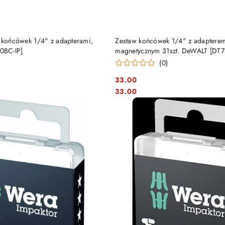
DO KOSZYKA
DO KOSZYKA
. końcówek 1/4" z adapterami,
Zestaw końcówek 1/4" z adaptere
0BC-IP]
magnetycznym 31szt. DeWALT [DT
)
(0)
33.00
Cena:
Cena:
33.00