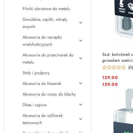
Pilniki obrotowe do metalu
Gwoździe, szpilki, wkręty,
zszywki
Akcesoria do narzędzi
wielofunkcyjnych
5szt. końcówek 
Akcesoria do przecinarek do
gniazdem sześc
metalu
serii 840/4 IM
(0
[050576450
Stoły i podpory
129.00
Cena:
Akcesoria do frezarek
Cena:
129.00
Akcesoria do nożyc do blachy
Dłuta i szpice
Akcesoria do szlifierek
taśmowych