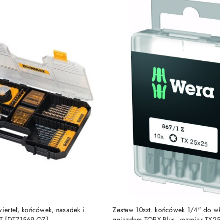
e.
DO KOSZYKA
DO KOSZYKA
wierteł, końcówek, nasadek i
Zestaw 10szt. końcówek 1/4" do w
T [DT71569-QZ]
gniazdem TORX-Plus, rozmiar TX