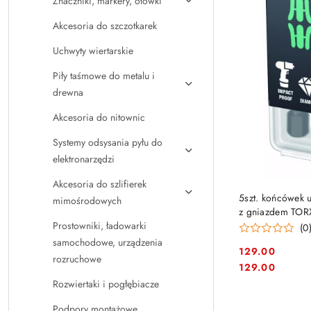
Znaczniki, markery, ołówki
Akcesoria do szczotkarek
Uchwyty wiertarskie
Piły taśmowe do metalu i
drewna
Akcesoria do nitownic
Systemy odsysania pyłu do
elektronarzędzi
Akcesoria do szlifierek
5szt. końcówek 
mimośrodowych
z gniazdem TOR
[05057667001]
Prostowniki, ładowarki
(0
samochodowe, urządzenia
129.00
rozruchowe
Cena:
Cena:
129.00
Rozwiertaki i pogłębiacze
Podpory montażowe