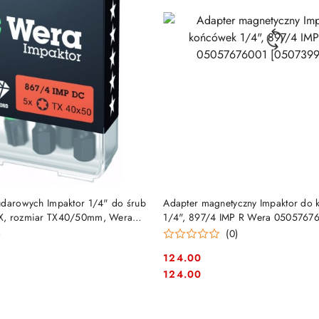
DO KOSZYKA
DO KOSZYKA
udarowych Impaktor 1/4" do śrub
Adapter magnetyczny Impaktor do
X, rozmiar TX40/50mm, Wera
1/4", 897/4 IMP R Wera 0505767
[05073990001]
)
(0)
124.00
Cena:
Cena:
124.00