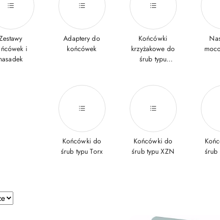
Zestawy
Adaptery do
Końcówki
Nas
ońcówek i
końcówek
krzyżakowe do
moc
nasadek
śrub typu
Pozidriv
Końcówki do
Końcówki do
Końc
śrub typu Torx
śrub typu XZN
śrub 