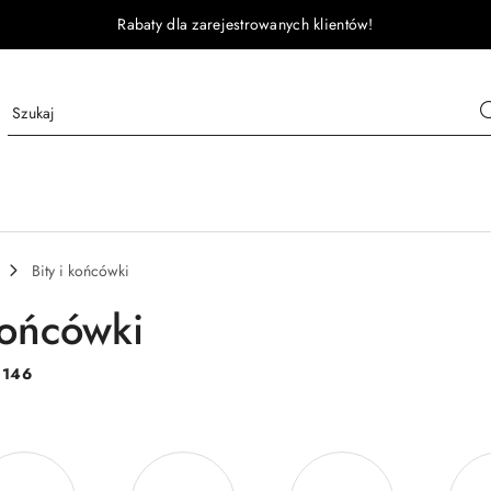
Rabaty dla zarejestrowanych klientów!
Bity i końcówki
końcówki
:
146