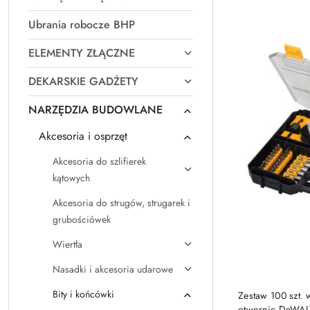
Najpopularniejsz
Ubrania robocze BHP
ELEMENTY ZŁĄCZNE
DEKARSKIE GADŻETY
NARZĘDZIA BUDOWLANE
Akcesoria i osprzęt
Akcesoria do szlifierek
kątowych
Akcesoria do strugów, strugarek i
grubościówek
Wiertła
Nasadki i akcesoria udarowe
Bity i końcówki
Zestaw 100 szt. 
otwornic DeWAL