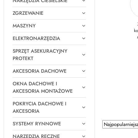
NARZĘDZIA CIESIELSKIE
ZGRZEWANIE
MASZYNY
k
ELEKTRONARZĘDZIA
SPRZĘT ASEKURACYJNY
PROTEKT
AKCESORIA DACHOWE
OKNA DACHOWE I
AKCESORIA MONTAŻOWE
POKRYCIA DACHOWE I
AKCESORIA
Zastosowano
SYSTEMY RYNNOWE
Sortuj
według
sortowanie:
NARZĘDZIA RĘCZNE