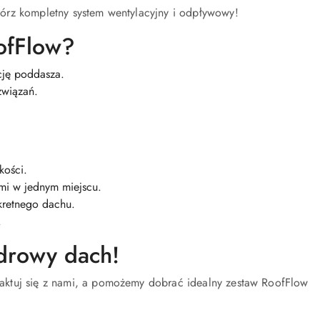
órz kompletny system wentylacyjny i odpływowy!
ofFlow?
cję poddasza.
związań.
kości.
mi w jednym miejscu.
retnego dachu.
.
drowy dach!
aktuj się z nami, a pomożemy dobrać idealny zestaw RoofFlow