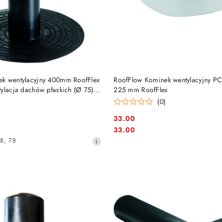
DO KOSZYKA
DO KOSZYKA
ek wentylacyjny 400mm RoofFlex
RoofFlow Kominek wentylacyjny P
tylacja dachów płaskich (Ø 75)
225 mm RoofFlex
)
(0)
33.00
Cena:
Cena:
33.00
78
,
78