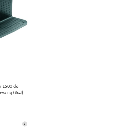
m L500 do
walną (8szt)