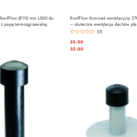
DO KOSZYKA
DO KOSZYKA
RoofFlow Ø110 mm L500 do
RoofFlow Kominek wentylacyjny 2
 z papą termozgrzewalną
– skuteczna wentylacja dachów pła
)
(0)
33.00
Cena:
Cena:
33.00