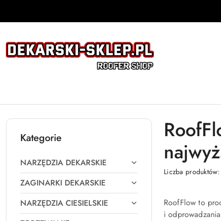
Przejdź do treści głównej
Przejdź do wyszukiwarki
Przejdź do moje konto
Przejdź do menu głównego
Przejdź do stopki
RoofFl
Kategorie
najwyż
NARZĘDZIA DEKARSKIE
Liczba produktów
ZAGINARKI DEKARSKIE
RoofFlow to prod
NARZĘDZIA CIESIELSKIE
i odprowadzania