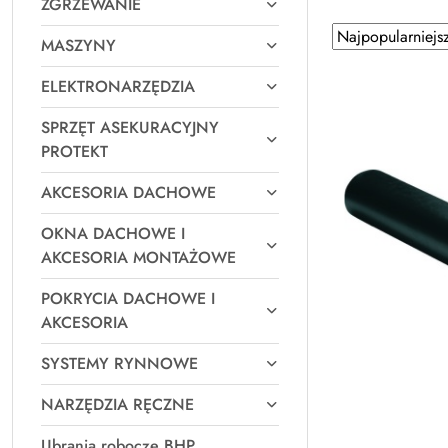
ZGRZEWANIE
Zastosowano
Sortuj
MASZYNY
według
sortowanie:
Najpopularniejsz
ELEKTRONARZĘDZIA
SPRZĘT ASEKURACYJNY
PROTEKT
AKCESORIA DACHOWE
OKNA DACHOWE I
AKCESORIA MONTAŻOWE
POKRYCIA DACHOWE I
AKCESORIA
SYSTEMY RYNNOWE
NARZĘDZIA RĘCZNE
Ubrania robocze BHP