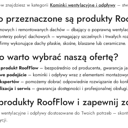
ow znajdziesz w kategorii
Kominki wentylacyjne i odpływy
– stw
o przeznaczone są produkty Ro
 nowych i remontowanych dachów – dbający o poprawną wentyla
onterzy pokryć dachowych – wymagający szczelnych i trwałych ro
 firmy wykonujące dachy płaskie, skośne, blaszane lub ceramiczne.
o warto wybrać naszą ofertę?
 produkt RoofFlow
– bezpośrednio od producenta, gwarancja ja
we podejście
– kominki i odpływy wraz z elementami montażowy
kspertów
– pomożemy dobrać odpowiednie rozwiązanie do konk
izacja i serwis
– gwarancja dostępności i profesjonalnej obsługi
rodukty RoofFlow i zapewnij z
 wentylacyjne i odpływy dostosowane do Twoich potrzeb – skont
ycji.