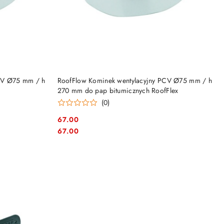
DO KOSZYKA
CV Ø75 mm / h
RoofFlow Kominek wentylacyjny PCV Ø75 mm / h
270 mm do pap bitumicznych RoofFlex
(0)
67.00
Cena:
Cena:
67.00