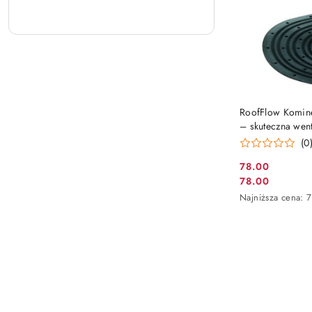
RoofFlow Komin
– skuteczna wen
(25szt.)
(0
78.00
Cena
78.00
Cena
promocyjna:
Najniższa
Najniższa cena:
promocyjna:
cena
z
30
dni
przed
obniżką