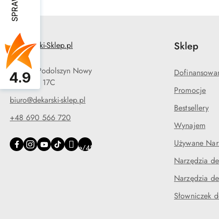
Sklep
05-090 Podolszyn Nowy
Dofinansowa
4.9
ul. Długa 17C
Promocje
biuro@dekarski-sklep.pl
Bestsellery
+48 690 566 720
Wynajem
Używane Narz
Narzędzia de
Narzędzia de
Słowniczek d