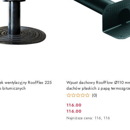
DO KOSZYKA
DO KOSZYKA
k wentylacyjny RoofFlex 225
Wpust dachowy RoofFlow Ø110 m
 bitumicznych
dachów płaskich z papą termozgrze
)
(0)
116.00
Cena
116.00
Cena
promocyjna:
Najniższa
Najniższa cena:
116
,
116
promocyjna:
cena
z