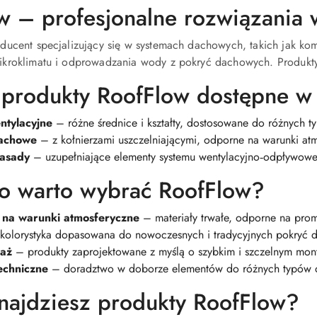
w – profesjonalne rozwiązania 
30
dni
przed
ducent specjalizujący się w systemach dachowych, takich jak kom
obniżką
kroklimatu i odprowadzania wody z pokryć dachowych. Produkty 
produkty RoofFlow dostępne w 
ntylacyjne
– różne średnice i kształty, dostosowane do różnych 
achowe
– z kołnierzami uszczelniającymi, odporne na warunki at
nasady
– uzupełniające elementy systemu wentylacyjno‑odpływow
o warto wybrać RoofFlow?
na warunki atmosferyczne
– materiały trwałe, odporne na prom
kolorystyka dopasowana do nowoczesnych i tradycyjnych pokryć 
taż
– produkty zaprojektowane z myślą o szybkim i szczelnym mon
echniczne
– doradztwo w doborze elementów do różnych typów d
najdziesz produkty RoofFlow?