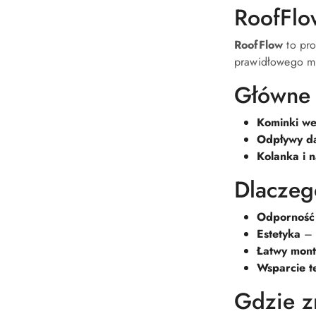
RoofFlo
RoofFlow
to pro
prawidłowego mi
Główne 
Kominki we
Odpływy d
Kolanka i 
Dlaczeg
Odporność 
Estetyka
– 
Łatwy mon
Wsparcie t
Gdzie z