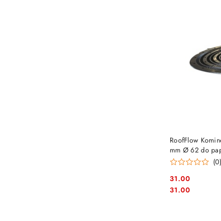
RoofFlow Komine
mm Ø 62 do pap
(0
31.00
Cena:
Cena:
31.00