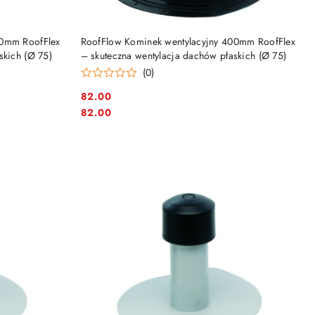
DO KOSZYKA
70mm RoofFlex
RoofFlow Kominek wentylacyjny 400mm RoofFlex
skich (Ø 75)
– skuteczna wentylacja dachów płaskich (Ø 75)
(0)
82.00
Cena:
Cena:
82.00