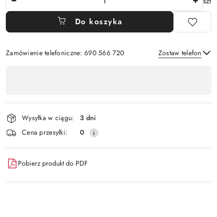
szt
Do koszyka
Zamówienie telefoniczne: 690 566 720
Zostaw telefon
Dostępność
,
Wyślij
płatność
i
Wysyłka w ciągu:
3 dni
dostawa
Cena przesyłki:
0
Pobierz produkt do PDF