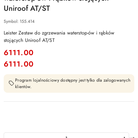
Uniroof AT/ST
Symbol:
155.414
Leister Zestaw do zgrzewania waterstop-ów i rąbków
stojących Uniroof AT/ST
cena:
6111.00
6111.00
Cena:
Program lojalnościowy dostępny jest tylko dla zalogowanych
klientów.
Ilość