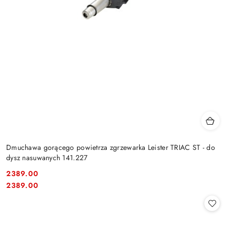
Dmuchawa gorącego powietrza zgrzewarka Leister TRIAC ST - do
dysz nasuwanych 141.227
2389.00
Cena:
Cena:
2389.00