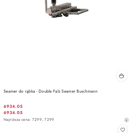
Seamer do rąbka - Double Falz Seamer Buschmann
6934.05
Cena
6934.05
Cena
promocyjna:
Najniższa
Najniższa cena:
7299
,
7299
promocyjna:
cena
z