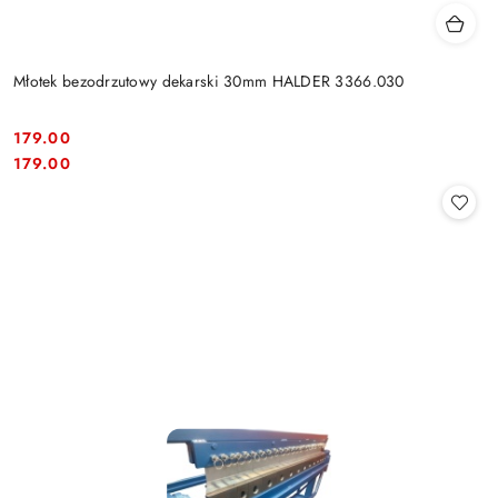
Młotek bezodrzutowy dekarski 30mm HALDER 3366.030
179.00
Cena:
Cena:
179.00