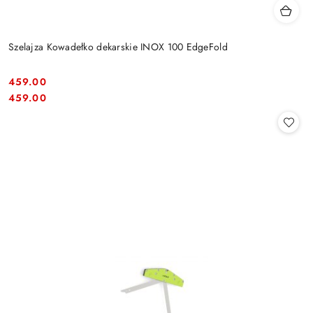
Szelajza Kowadełko dekarskie INOX 100 EdgeFold
459.00
Cena:
Cena:
459.00