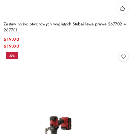
Zestaw nożyc otworowych wygiętych Stubai lewe prawe 267702 +
267701
619.00
Cena:
Cena:
619.00
-5%