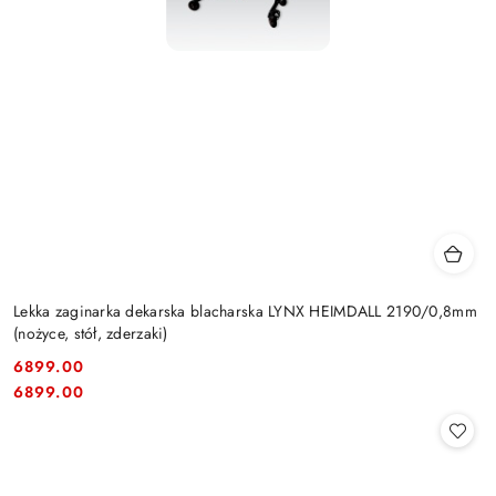
Lekka zaginarka dekarska blacharska LYNX HEIMDALL 2190/0,8mm
(nożyce, stół, zderzaki)
6899.00
Cena:
Cena:
6899.00