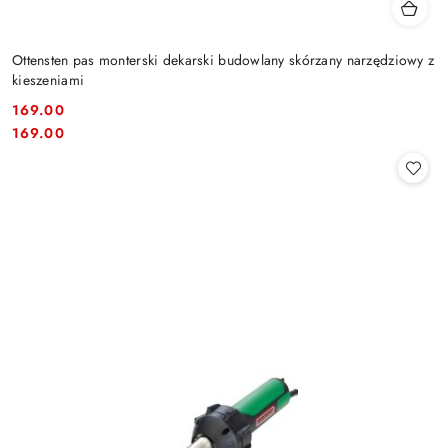
Ottensten pas monterski dekarski budowlany skórzany narzędziowy z
kieszeniami
169.00
Cena:
Cena:
169.00