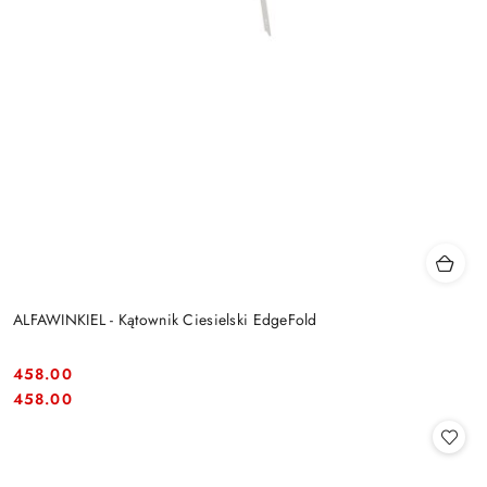
ALFAWINKIEL - Kątownik Ciesielski EdgeFold
458.00
Cena:
Cena:
458.00