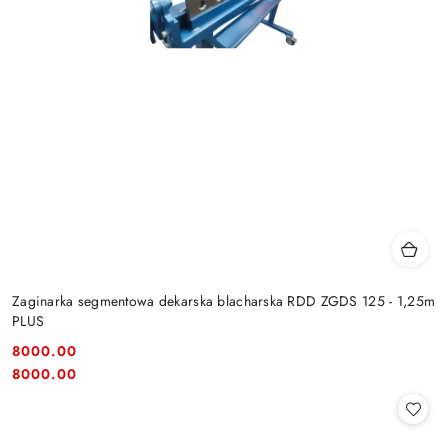
Zaginarka segmentowa dekarska blacharska RDD ZGDS 125 - 1,25m
PLUS
8000.00
Cena:
Cena:
8000.00