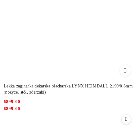
Lekka zaginarka dekarska blacharska LYNX HEIMDALL 2190/0,8mm
(nożyce, stół, zderzaki)
6899.00
Cena:
Cena:
6899.00