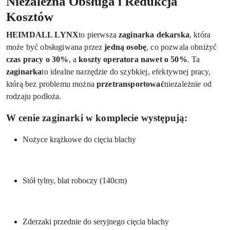
Niezależna Obsługa i Redukcja
Kosztów
HEIMDALL LYNX
to pierwsza
zaginarka dekarska
, która
może być obsługiwana przez
jedną osobę
, co pozwala obniżyć
czas pracy o 30%
, a
koszty operatora nawet o 50%
. Ta
zaginarka
to idealne narzędzie do szybkiej, efektywnej pracy,
którą bez problemu można
przetransportować
niezależnie od
rodzaju podłoża.
W cenie zaginarki w komplecie występują:
Nożyce krążkowe do cięcia blachy
Stół tylny, blat roboczy (140cm)
Zderzaki przednie do seryjnego cięcia blachy