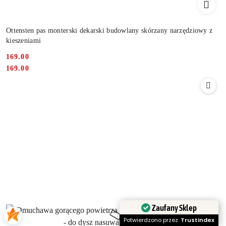
Ottensten pas monterski dekarski budowlany skórzany narzędziowy z
kieszeniami
169.00
Cena:
Cena:
169.00
Zaufany Sklep
Potwierdzono przez:
Trustindex