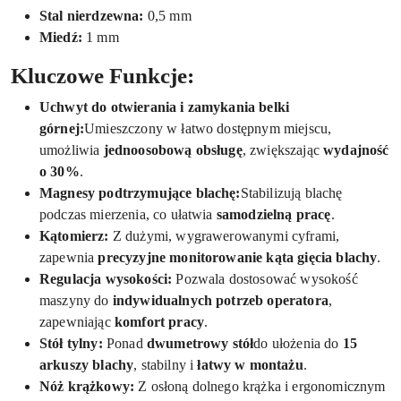
Stal nierdzewna:
0,5 mm
Miedź:
1 mm
Kluczowe Funkcje:
Uchwyt do otwierania i zamykania belki
górnej:
Umieszczony w łatwo dostępnym miejscu,
umożliwia
jednoosobową obsługę
, zwiększając
wydajność
o 30%
.
Magnesy podtrzymujące blachę:
Stabilizują blachę
podczas mierzenia, co ułatwia
samodzielną pracę
.
Kątomierz:
Z dużymi, wygrawerowanymi cyframi,
zapewnia
precyzyjne monitorowanie kąta gięcia blachy
.
Regulacja wysokości:
Pozwala dostosować wysokość
maszyny do
indywidualnych potrzeb operatora
,
zapewniając
komfort pracy
.
Stół tylny:
Ponad
dwumetrowy stół
do ułożenia do
15
arkuszy blachy
, stabilny i
łatwy w montażu
.
Nóż krążkowy:
Z osłoną dolnego krążka i ergonomicznym