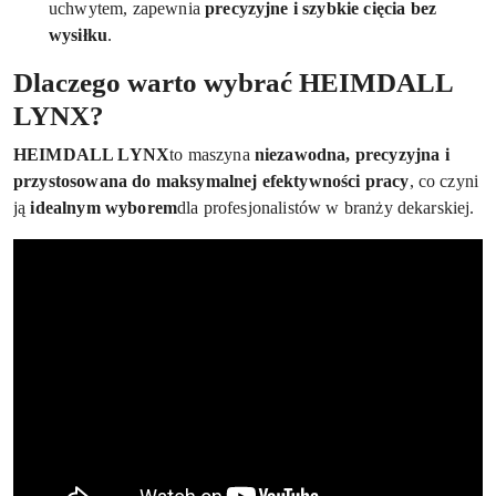
uchwytem, zapewnia
precyzyjne i szybkie cięcia bez
wysiłku
.
Dlaczego warto wybrać HEIMDALL
LYNX?
HEIMDALL LYNX
to maszyna
niezawodna, precyzyjna i
przystosowana do maksymalnej efektywności pracy
, co czyni
ją
idealnym wyborem
dla profesjonalistów w branży dekarskiej.