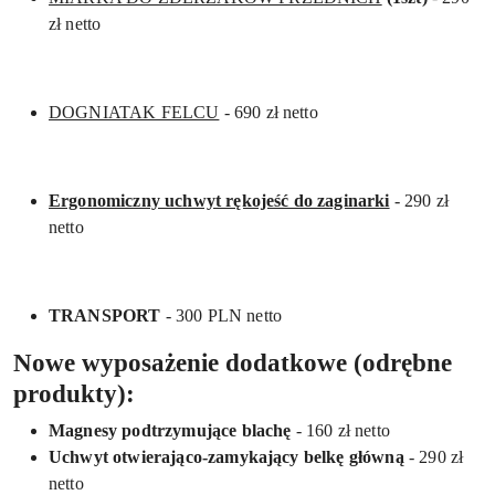
zł netto
DOGNIATAK FELCU
- 690 zł netto
Ergonomiczny uchwyt rękojeść do zaginarki
- 290 zł
netto
TRANSPORT
- 300 PLN netto
Nowe wyposażenie dodatkowe (odrębne
produkty):
Magnesy podtrzymujące blachę
- 160 zł netto
Uchwyt otwierająco-zamykający belkę główną
- 290 zł
netto