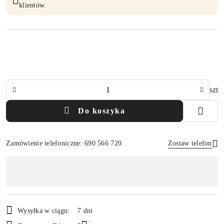
klientów.
Ilość
szt
Do koszyka
Zamówienie telefoniczne: 690 566 720
Zostaw telefon
Dostępność
,
Wyślij
płatność
i
Wysyłka w ciągu:
7 dni
dostawa