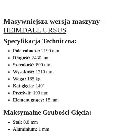
Masywniejsza wersja maszyny -
HEIMDALL URSUS
Specyfikacja Techniczna:
Pole robocze:
2190 mm
Długość:
2430 mm
Szerokość:
800 mm
Wysokość:
1210 mm
Waga:
165 kg
Kąt gięcia:
140°
Prześwit:
10
0 mm
Element gnący:
15 mm
Maksymalne Grubości Gięcia:
Stal:
0,8 mm
Aluminium:
1 mm