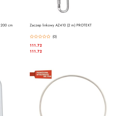
DO KOSZYKA
 200 cm
Zaczep linkowy AZ410 (2 m) PROTEKT
(0)
111.72
Cena:
Cena:
111.72