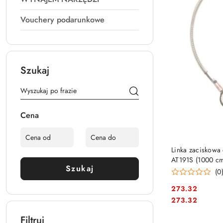
Vouchery podarunkowe
Szukaj
Cena
Linka zaciskowa
AT191S (1000 c
Szukaj
(0
273.32
Cena:
Cena:
273.32
Filtruj