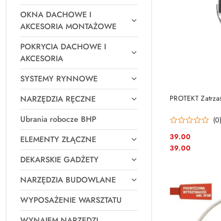
OKNA DACHOWE I
AKCESORIA MONTAŻOWE
POKRYCIA DACHOWE I
AKCESORIA
SYSTEMY RYNNOWE
NARZĘDZIA RĘCZNE
PROTEKT Zatrzaś
Ubrania robocze BHP
(0
39.00
ELEMENTY ZŁĄCZNE
Cena:
Cena:
39.00
DEKARSKIE GADŻETY
NARZĘDZIA BUDOWLANE
WYPOSAŻENIE WARSZTATU
WYNAJEM NARZĘDZI