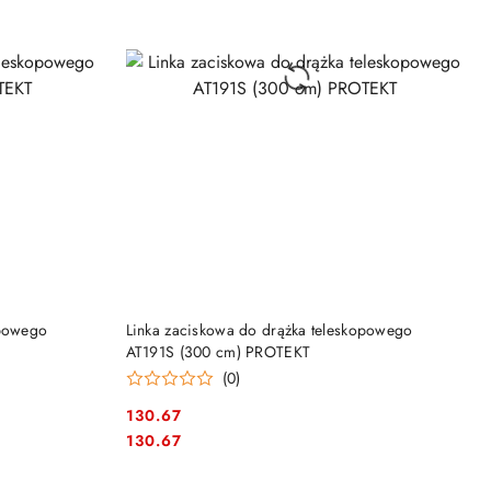
DO KOSZYKA
opowego
Linka zaciskowa do drążka teleskopowego
AT191S (300 cm) PROTEKT
(0)
130.67
Cena:
Cena:
130.67