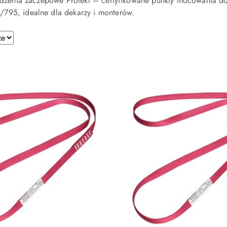
rządzenia zaczepowe Protekt – certyfikowane punkty mocowania d
795, idealne dla dekarzy i monterów.
e.