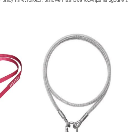
o pracy na wysokości. Stalowe i taśmowe rozwiązania zgodne z