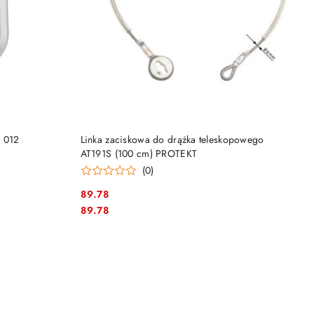
DO KOSZYKA
Z 012
Linka zaciskowa do drążka teleskopowego
AT191S (100 cm) PROTEKT
(0)
89.78
Cena:
Cena:
89.78