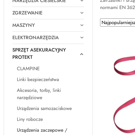
Zatrzaśniki i u
NARZĘDZIA CIESIELSKIE
normami EN 362/
ZGRZEWANIE
Zastosowano
Sortuj
MASZYNY
według
sortowanie:
Najpopularniejsz
ELEKTRONARZĘDZIA
SPRZĘT ASEKURACYJNY
PROTEKT
CLAMPINE
Linki bezpieczeństwa
Akcesoria, torby, linki
narzędziowe
Urządzenia samozaciskowe
Liny robocze
Urządzenia zaczepowe /