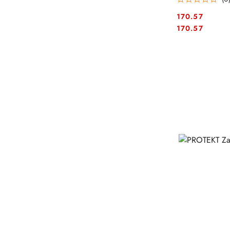
170.57
Cena:
Cena:
170.57