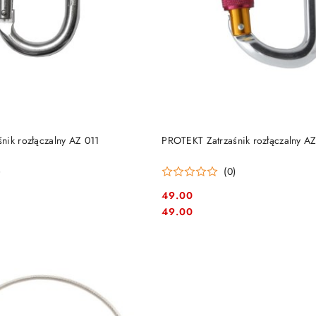
DO KOSZYKA
DO KOSZYKA
nik rozłączalny AZ 011
PROTEKT Zatrzaśnik rozłączalny A
)
(0)
49.00
Cena:
Cena:
49.00