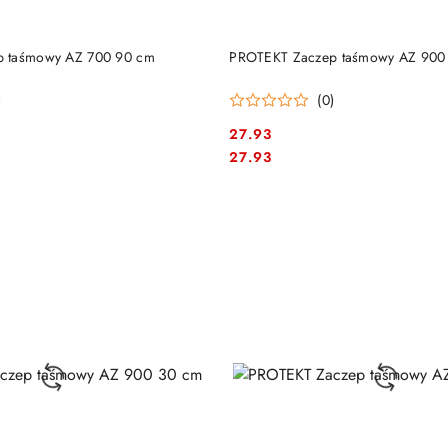
DO KOSZYKA
DO KOSZYKA
 taśmowy AZ 700 90 cm
PROTEKT Zaczep taśmowy AZ 900
)
(0)
27.93
Cena:
Cena:
27.93