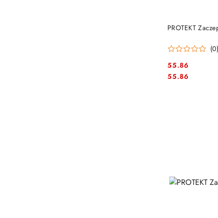
PROTEKT Zaczep
(0
55.86
Cena:
Cena:
55.86