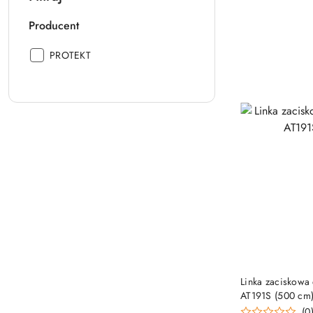
Producent
Producent:
PROTEKT
Linka zaciskowa
AT191S (500 cm
(0