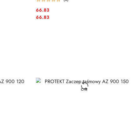
66.83
Cena:
Cena:
66.83