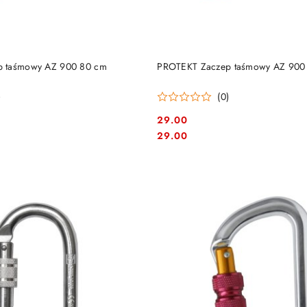
DO KOSZYKA
DO KOSZYKA
 taśmowy AZ 900 80 cm
PROTEKT Zaczep taśmowy AZ 900
)
(0)
29.00
Cena:
Cena:
29.00