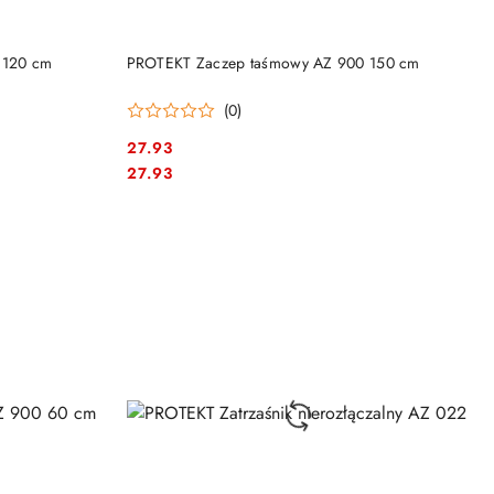
DO KOSZYKA
 120 cm
PROTEKT Zaczep taśmowy AZ 900 150 cm
(0)
27.93
Cena:
Cena:
27.93