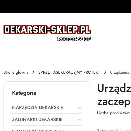
Przejdź do treści głównej
Przejdź do wyszukiwarki
Przejdź do moje konto
Przejdź do menu głównego
Przejdź do stopki
Strona główna
SPRZĘT ASEKURACYJNY PROTEKT
Urządzenia 
Urządz
Kategorie
zaczep
NARZĘDZIA DEKARSKIE
Liczba produktów
ZAGINARKI DEKARSKIE