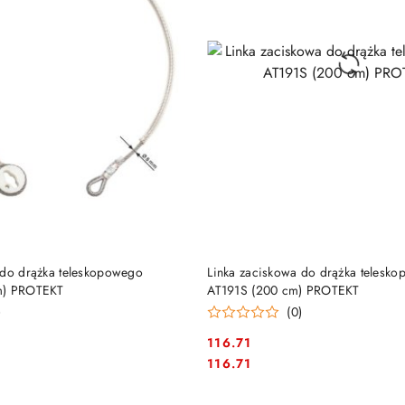
DO KOSZYKA
DO KOSZYKA
 do drążka teleskopowego
Linka zaciskowa do drążka telesk
m) PROTEKT
AT191S (200 cm) PROTEKT
)
(0)
116.71
Cena:
Cena:
116.71