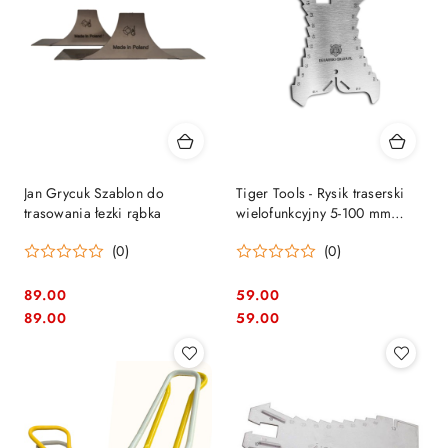
Jan Grycuk Szablon do
Tiger Tools - Rysik traserski
trasowania łezki rąbka
wielofunkcyjny 5-100 mm
(R001)
(0)
(0)
89.00
59.00
Cena:
Cena:
Cena:
Cena:
89.00
59.00