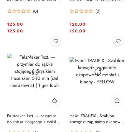
mm - profesjonalny szablon
stali nierdzewnej
(0)
(0)
dekarski do trasowania blach
125.00
120.00
Cena:
Cena:
Cena:
Cena:
125.00
120.00
FalzMaker 1szt. — przymiar
Haidl TRAUFIX - Szablon
do rąbka stojącego z rysikiem
krawędzi zaginadło okapowe
traserskim 5-10 mm (stal
do montażu blachy - YELLOW