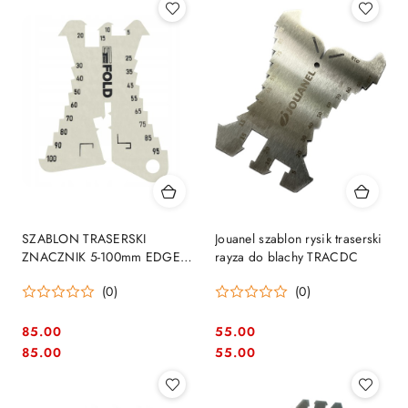
SZABLON TRASERSKI
Jouanel szablon rysik traserski
ZNACZNIK 5-100mm EDGE
rayza do blachy TRACDC
FOLD
(0)
(0)
85.00
55.00
Cena:
Cena:
Cena:
Cena:
85.00
55.00