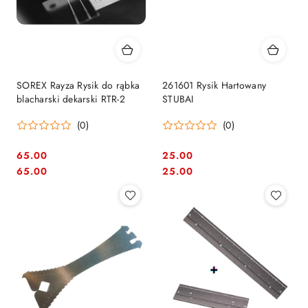
SOREX Rayza Rysik do rąbka
261601 Rysik Hartowany
blacharski dekarski RTR-2
STUBAI
(0)
(0)
65.00
25.00
Cena:
Cena:
Cena:
Cena:
65.00
25.00