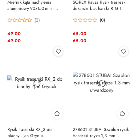
Miernik kąta nachylenia
SOREX Rayza Rysik trasreski
aluminiowy 90x150 mm -
dekarski blacharski RTG-1
Kątomierz Jouanel DECLIM
(0)
(0)
49.00
65.00
Cena:
Cena:
Cena:
Cena:
49.00
65.00
Rysik traserski RX_2 do
278601 STUBAI Szablon rysik
blachy - Jan Grycuk
traserski rayza 1,3 mm