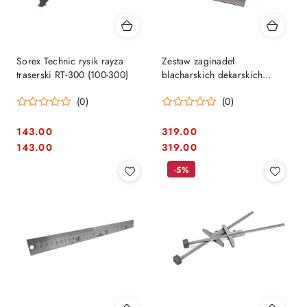
Sorex Technic rysik rayza
Zestaw zaginadeł
traserski RT-300 (100-300)
blacharskich dekarskich
Malco - 12F + 24F - Wenus
(0)
(0)
143.00
319.00
Cena:
Cena:
Cena:
Cena:
143.00
319.00
-5%