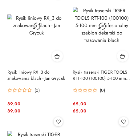
dni
przed
obniżką
Rysik liniowy RX_3 do
Rysik traserski TIGER TOOLS
znakowania blach - Jan Grycuk
RTT-100 (100100) 5-100 mm -
profesjonalny szablon
(0)
(0)
dekarski do trasowania blach
89.00
65.00
Cena:
Cena:
Cena:
Cena:
89.00
65.00