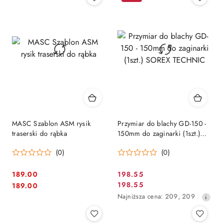
MASC Szablon ASM rysik
Przymiar do blachy GD-150 -
traserski do rąbka
150mm do zaginarki (1szt.)
SOREX TECHNIC
(0)
(0)
189.00
198.55
Cena
Cena:
Cena:
198.55
189.00
Cena
promocyjna:
Najniższa
Najniższa cena:
209
,
209
promocyjna:
cena
z
30