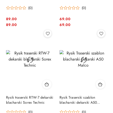
utwardzony
(0)
(0)
89.00
69.00
Cena:
Cena:
Cena:
Cena:
89.00
69.00
Rysik traserski RTW-7 dekarski
Rysik Traserski szablon
blacharski Sorex Technic
blacharski dekarski A50
Malco
(0)
(0)