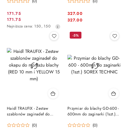
(0)
(0)
nierdzewna) | Tiger Tools
171.75
327.00
Cena
Cena:
171.75
Cena:
327.00
Cena
promocyjna:
Najniższa
Najniższa cena:
150
,
150
promocyjna:
cena
-5%
z
30
dni
przed
obniżką
Haidl TRAUFIX - Zestaw
Przymiar do blachy GD-600 -
szablonów zaginadeł do
600mm do zaginarki (1szt.)
okapu do montażu blachy
SOREX TECHNIC
(0)
(0)
(RED 10 mm i YELLOW 15