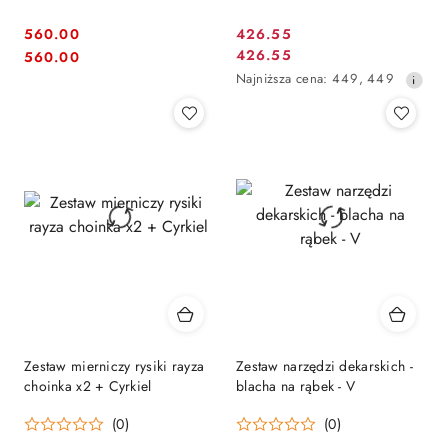
mm)
560.00
426.55
Cena
Cena:
Cena:
426.55
560.00
Cena
promocyjna:
Najniższa
Najniższa cena:
449
,
449
promocyjna:
cena
z
30
dni
przed
obniżką
Zestaw mierniczy rysiki rayza
Zestaw narzędzi dekarskich -
choinka x2 + Cyrkiel
blacha na rąbek - V
(0)
(0)