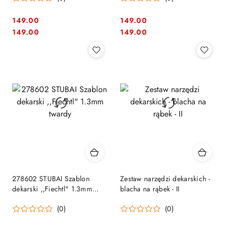
149.00
149.00
Cena:
Cena:
Cena:
Cena:
149.00
149.00
278602 STUBAI Szablon
Zestaw narzędzi dekarskich -
dekarski ,,Fiechtl" 1.3mm
blacha na rąbek - II
twardy
(0)
(0)