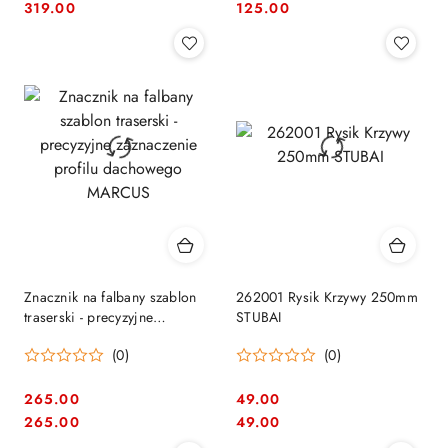
Cena:
Cena:
Cena:
Cena:
319.00
125.00
Znacznik na falbany szablon
262001 Rysik Krzywy 250mm
traserski - precyzyjne
STUBAI
zaznaczenie profilu
(0)
(0)
dachowego MARCUS
265.00
49.00
Cena:
Cena:
Cena:
Cena:
265.00
49.00