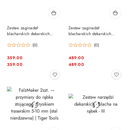
Zestaw zaginadeł
Zestaw zaginadeł
blacharskich dekarskich
blacharskich dekarskich
Malco / Pruszyński + 12F +
Malco 12F + 18F + 24F -
(0)
(0)
24F - Uran
Galaxy
359.00
489.00
Cena:
Cena:
Cena:
Cena:
359.00
489.00