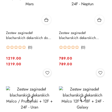
Zestaw zaginadeł
Zestaw zaginadeł
blacharskich dekarskich do
blacharskich dekarskich
rąbka Jouanel / Malco - Mars
Malco - Deft 46cm + 12F +
(0)
(0)
24F - Neptun
1219.00
789.00
Cena:
Cena:
Cena:
Cena:
1219.00
789.00