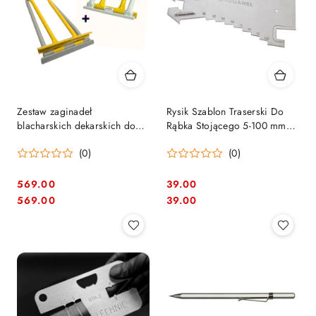
Zestaw zaginadeł
Rysik Szablon Traserski Do
blacharskich dekarskich do
Rąbka Stojącego 5-100 mm
rąbka Jouanel - PLI01NM +
TRAC Jouanel
(0)
(0)
PLI02NM - Jowisz
569.00
39.00
Cena:
Cena:
Cena:
Cena:
569.00
39.00