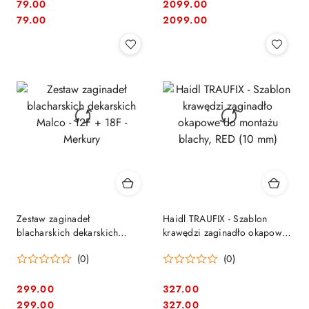
79.00
2099.00
Cena:
Cena:
Cena:
Cena:
79.00
2099.00
Zestaw zaginadeł
Haidl TRAUFIX - Szablon
blacharskich dekarskich
krawędzi zaginadło okapowe
Malco - 12F + 18F - Merkury
do montażu blachy, RED (10
(0)
(0)
mm)
299.00
327.00
Cena:
Cena:
Cena:
Cena:
299.00
327.00