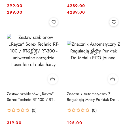
299.00
4289.00
Cena:
Cena:
Cena:
Cena:
299.00
4289.00
Zestaw szablonów „Rayza"
Znacznik Automatyczny Z
Sorex Technic RT-100 / RT-
Regulacją Mocy Punktak Do
200 / RT-300 - uniwersalne
Metalu PITO Jouanel
(0)
(0)
narzędzia traserskie dla
blacharzy
319.00
125.00