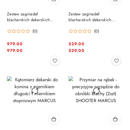
Zestaw zaginadeł
Zestaw zaginadeł
blacharskich dekarskich
blacharskich dekarskich
Malco - Deft 46cm + 61cm -
Malco Deft 46cm + Pruszyński
(0)
(0)
Pluton
- Saturn
979.00
529.00
Cena:
Cena:
Cena:
Cena:
979.00
529.00