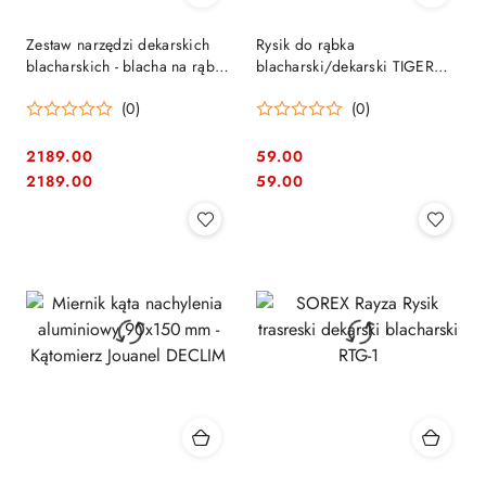
Zestaw narzędzi dekarskich
Rysik do rąbka
blacharskich - blacha na rąbek
blacharski/dekarski TIGER
- Tygrys
TOOLS RTRT-2 (100150) -
(0)
(0)
precyzyjne narzędzie do
trasowania rąbków
2189.00
59.00
Cena:
Cena:
Cena:
Cena:
2189.00
59.00