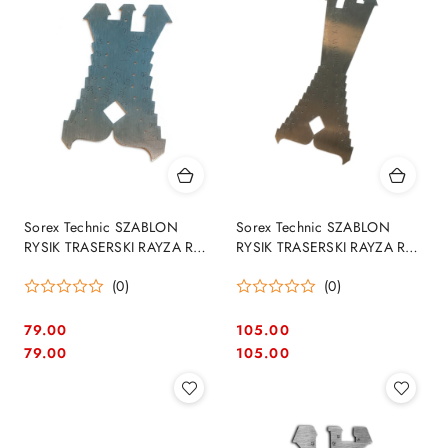
Sorex Technic SZABLON
Sorex Technic SZABLON
RYSIK TRASERSKI RAYZA RT
RYSIK TRASERSKI RAYZA RT
100 (5-100mm)
200 (100-200mm)
(0)
(0)
79.00
105.00
Cena:
Cena:
Cena:
Cena:
79.00
105.00