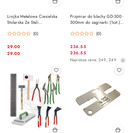
Linijka Metalowa Ciesielska
Przymiar do blachy GD-300 -
Stolarska Ze Stali
300mm do zaginarki (1szt.)
Nierdzewnej 350mm Jouanel
SOREX TECHNIC
(0)
(0)
29.00
236.55
Cena
Cena:
Cena:
236.55
29.00
Cena
promocyjna:
Najniższa
Najniższa cena:
249
,
249
promocyjna:
cena
z
30
dni
przed
obniżką