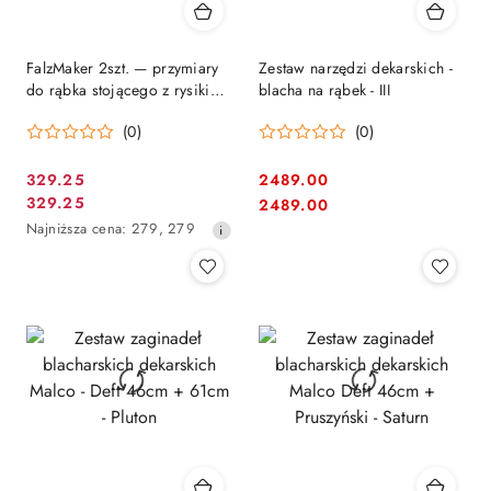
FalzMaker 2szt. — przymiary
Zestaw narzędzi dekarskich -
do rąbka stojącego z rysikiem
blacha na rąbek - III
traserskim 5-10 mm (stal
(0)
(0)
nierdzewna) | Tiger Tools
329.25
2489.00
Cena
Cena:
329.25
Cena:
2489.00
Cena
promocyjna:
Najniższa
Najniższa cena:
279
,
279
promocyjna:
cena
z
30
dni
przed
obniżką