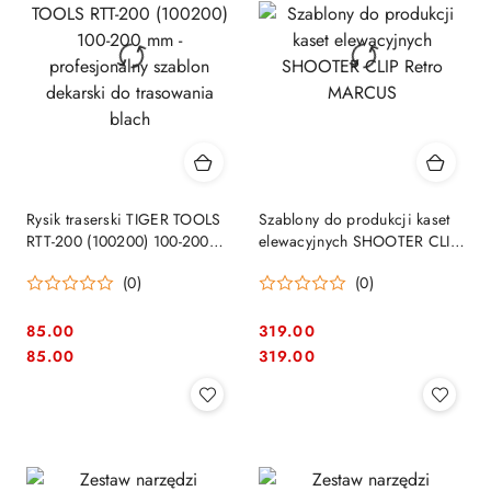
Rysik traserski TIGER TOOLS
Szablony do produkcji kaset
RTT-200 (100200) 100-200
elewacyjnych SHOOTER CLIP
mm - profesjonalny szablon
Retro MARCUS
(0)
(0)
dekarski do trasowania blach
85.00
319.00
Cena:
Cena:
Cena:
Cena:
85.00
319.00