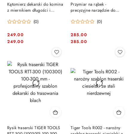
Kątomierz dekarski do komina
Przymiar na rąbek -
z miernikiem długości i
precyzyjne narzędzie do
miernikiem stopniowym
obróbki blachy (2szt)
(0)
(0)
MARCUS
SHOOTER MARCUS
249.00
285.00
Cena:
Cena:
Cena:
Cena:
249.00
285.00
Rysik traserski TIGER TOOLS
Tiger Tools R002 - narożny
RTT-300 (100300) 100-300
szablon traserski ciesielski ze