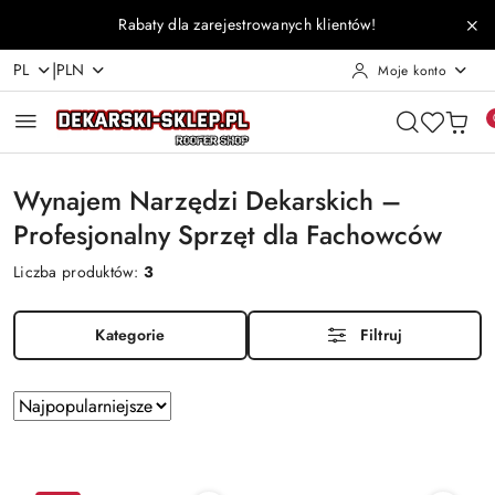
Przejdź do treści głównej
Przejdź do wyszukiwarki
Przejdź do moje konto
Przejdź do menu głównego
Przejdź do stopki
Rabaty dla zarejestrowanych klientów!
|
PL
PLN
Moje konto
Wynajem Narzędzi Dekarskich –
Profesjonalny Sprzęt dla Fachowców
Liczba produktów:
3
Kategorie
Filtruj
Zastosowano
Sortuj
według
sortowanie:
Najpopularniejsze.