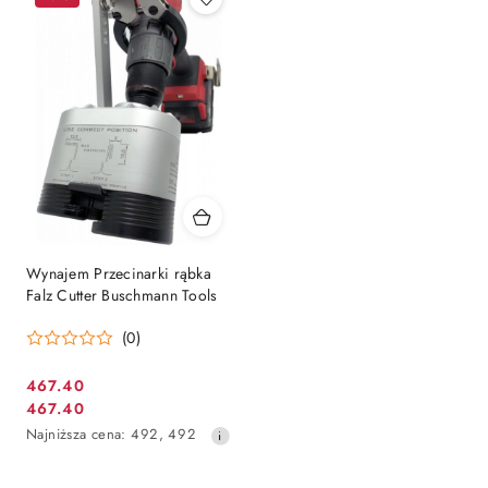
30
dni
przed
obniżką
Wynajem Przecinarki rąbka
Falz Cutter Buschmann Tools
(0)
467.40
Cena
467.40
Cena
promocyjna:
Najniższa
Najniższa cena:
492
,
492
promocyjna:
cena
z