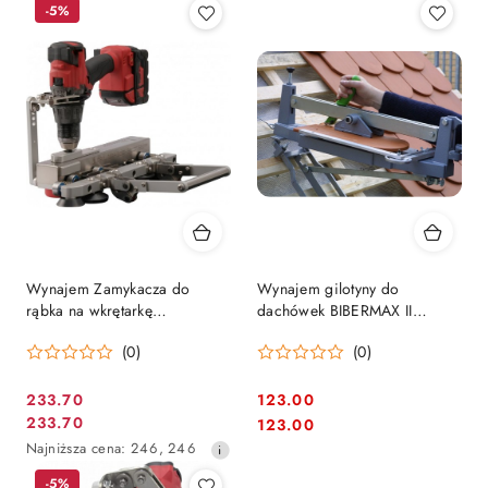
-5%
Wynajem Zamykacza do
Wynajem gilotyny do
rąbka na wkrętarkę
dachówek BIBERMAX II
Buschmann Tools Double Falz
FREUND 400 mm
(0)
(0)
Seamer
233.70
123.00
Cena
Cena:
233.70
Cena:
123.00
Cena
promocyjna:
Najniższa
Najniższa cena:
246
,
246
promocyjna:
cena
-5%
z