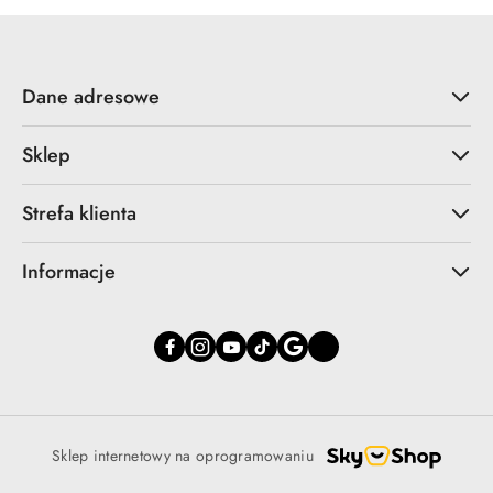
30
dni
przed
obniżką
Dane adresowe
Sklep
Strefa klienta
Informacje
Sklep internetowy na oprogramowaniu