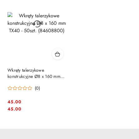
Wkręty talerzykowe
konstrukcyjne Ø8 x 160 mm
TX40 - 50szt. (84608800)
(0)
45.00
Cena:
Cena:
45.00