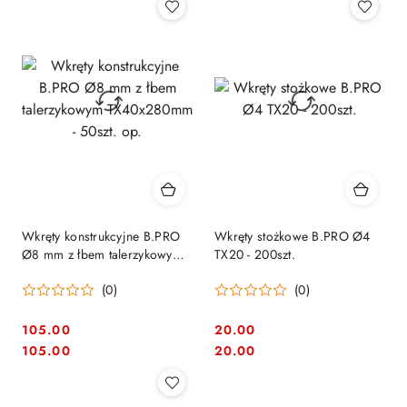
Wkręty konstrukcyjne B.PRO
Wkręty stożkowe B.PRO Ø4
Ø8 mm z łbem talerzykowym
TX20 - 200szt.
TX40x280mm - 50szt. op.
(0)
(0)
105.00
20.00
Cena:
Cena:
Cena:
Cena:
105.00
20.00