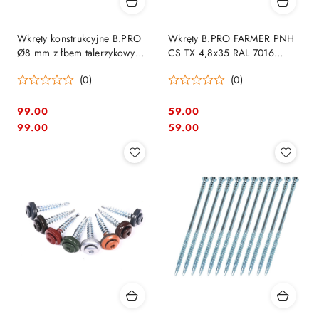
Wkręty konstrukcyjne B.PRO
Wkręty B.PRO FARMER PNH
Ø8 mm z łbem talerzykowym
CS TX 4,8x35 RAL 7016
TX40 | 80x260mm - 50szt. op.
antracyt – 200 szt.
(0)
(0)
99.00
59.00
Cena:
Cena:
Cena:
Cena:
99.00
59.00