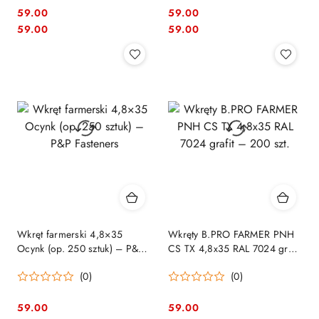
59.00
59.00
Cena:
Cena:
Cena:
Cena:
59.00
59.00
Wkręt farmerski 4,8×35
Wkręty B.PRO FARMER PNH
Ocynk (op. 250 sztuk) – P&P
CS TX 4,8x35 RAL 7024 grafit
Fasteners
– 200 szt.
(0)
(0)
59.00
59.00