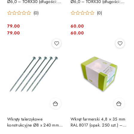
Ø6,0 – TORX30 (długości:
Ø6,0 – TORX30 (długości:
100mm) - 100szt. (84601805)
80mm) - 100szt. (84601804)
(0)
(0)
79.00
60.00
Cena:
Cena:
Cena:
Cena:
79.00
60.00
Wkręty talerzykowe
Wkręt farmerski 4,8 × 35 mm
konstrukcyjne Ø8 x 240 mm
RAL 8017 (opak. 250 szt.) –
TX40 - 50szt. (8470010)
P&P Fasteners