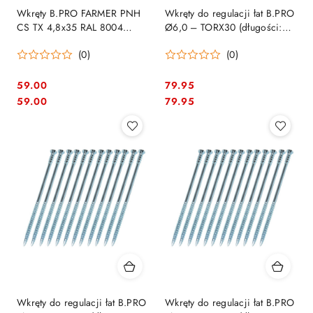
Wkręty B.PRO FARMER PNH
Wkręty do regulacji łat B.PRO
CS TX 4,8x35 RAL 8004
Ø6,0 – TORX30 (długości:
ceglasty – 200 szt.
120mm) - 100szt. (84601806)
(0)
(0)
59.00
79.95
Cena:
Cena:
Cena:
Cena:
59.00
79.95
Wkręty do regulacji łat B.PRO
Wkręty do regulacji łat B.PRO