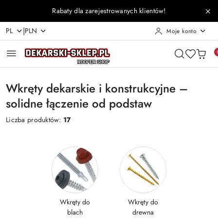
Przejdź do treści głównej
Przejdź do wyszukiwarki
Przejdź do moje konto
Przejdź do menu głównego
Przejdź do stopki
Rabaty dla zarejestrowanych klientów!
|
PL
PLN
Moje konto
Wkręty dekarskie i konstrukcyjne –
solidne łączenie od podstaw
Liczba produktów:
17
Wkręty do
Wkręty do
blach
drewna