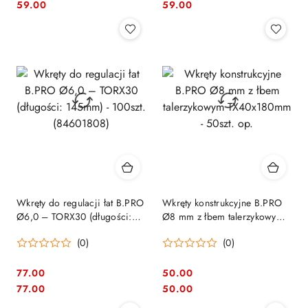
Cena:
Cena:
Cena:
Cena:
59.00
59.00
Wkręty do regulacji łat B.PRO
Wkręty konstrukcyjne B.PRO
Ø6,0 – TORX30 (długości:
Ø8 mm z łbem talerzykowym
145mm) - 100szt. (84601808)
TX40x180mm - 50szt. op.
(0)
(0)
77.00
50.00
Cena:
Cena:
Cena:
Cena:
77.00
50.00