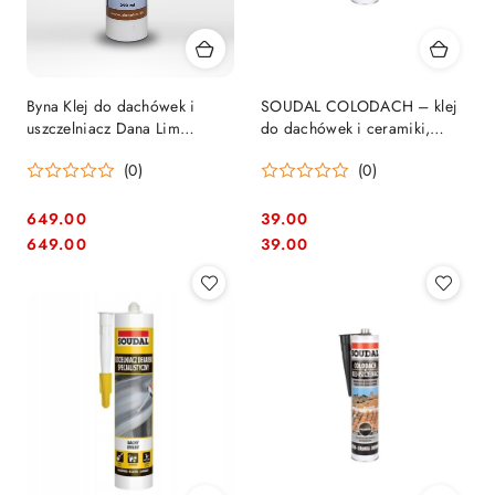
Byna Klej do dachówek i
SOUDAL COLODACH – klej
uszczelniacz Dana Lim
do dachówek i ceramiki,
(ceglasto-czerwony) - 12szt.
uszczelniacz dekarski ceglasty
(0)
(0)
290ml
649.00
39.00
Cena:
Cena:
Cena:
Cena:
649.00
39.00