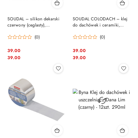
SOUDAL – silikon dekarski
SOUDAL COLODACH – klej
czerwony (ceglasty),
do dachówek i ceramiki,
uszczelniacz bitumiczny 280
uszczelniacz dekarski
(0)
(0)
ml
brązowy
39.00
39.00
Cena:
Cena:
Cena:
Cena:
39.00
39.00