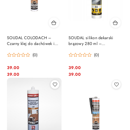
SOUDAL COLODACH –
SOUDAL silikon dekarski
Czarny klej do dachówek i
brązowy 280 ml –
ceramiki | 290 ml
Uszczelniacz bitumiczny
(0)
(0)
dachowy
39.00
39.00
Cena:
Cena:
Cena:
Cena:
39.00
39.00