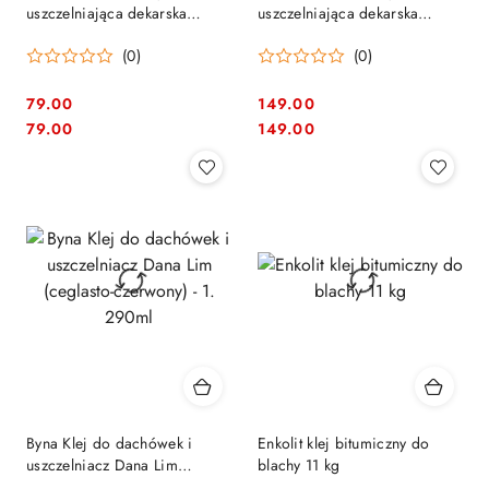
uszczelniająca dekarska
uszczelniająca dekarska
Butyband 100mm x 10mb
Butyband 225mm x 10mb
(0)
(0)
79.00
149.00
Cena:
Cena:
Cena:
Cena:
79.00
149.00
Byna Klej do dachówek i
Enkolit klej bitumiczny do
uszczelniacz Dana Lim
blachy 11 kg
(ceglasto-czerwony) - 1. 290ml