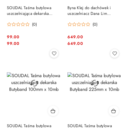
SOUDAL Taśma butylowa
Byna Klej do dachówek i
uszczelniająca dekarska
uszczelniacz Dana Lim
Butyband 150mm x 10mb
(czarny) - 12szt. 290ml
(0)
(0)
99.00
649.00
Cena:
Cena:
Cena:
Cena:
99.00
649.00
SOUDAL Taśma butylowa
SOUDAL Taśma butylowa