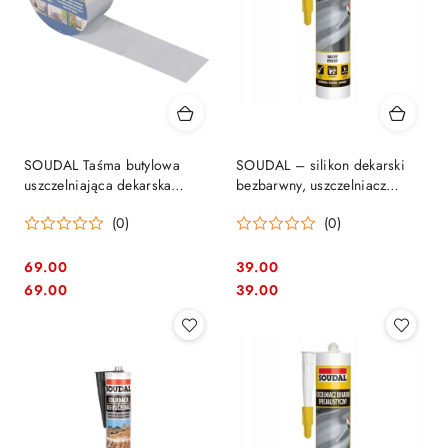
SOUDAL Taśma butylowa
SOUDAL – silikon dekarski
uszczelniająca dekarska
bezbarwny, uszczelniacz
Butyband 75mm x 10mb
bitumiczny 280 ml
(0)
(0)
69.00
39.00
Cena:
Cena:
Cena:
Cena:
69.00
39.00