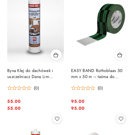
Byna Klej do dachówek i
EASY BAND Rothoblaas 50
uszczelniacz Dana Lim
mm x 50 m – taśma do
(czarny) - 1szt. 290ml
paroizolacji i membran
(0)
(0)
55.00
95.00
Cena:
Cena:
Cena:
Cena:
55.00
95.00