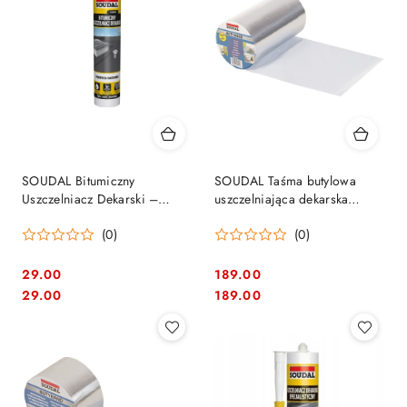
SOUDAL Bitumiczny
SOUDAL Taśma butylowa
Uszczelniacz Dekarski –
uszczelniająca dekarska
Czarny Silikon
Butyband 300mm x 10mb
(0)
(0)
29.00
189.00
Cena:
Cena:
Cena:
Cena:
29.00
189.00