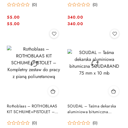
(0)
(0)
55.00
340.00
Cena:
Cena:
Cena:
Cena:
55.00
340.00
Rothoblaas – ROTHOBLAAS
SOUDAL – Taśma dekarska
KIT SCHIUME+PISTOLET –
aluminiowa bitumiczna
Kompletny zestaw do pracy z
SOUDABAND 75 mm x 10 mb
(0)
(0)
pianą poliuretanową