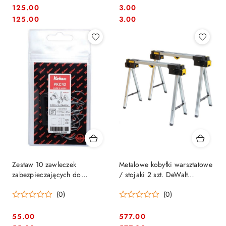
125.00
3.00
Cena:
Cena:
Cena:
Cena:
125.00
3.00
Zestaw 10 zawleczek
Metalowe kobyłki warsztatowe
zabezpieczających do
/ stojaki 2 szt. DeWalt
nasadek udarowych 1/2"
[DWST1-75676]
(0)
(0)
Koken [PKC42]
55.00
577.00