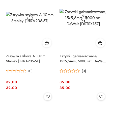
Zszywka stalowa A 10mm
Zszywki galwanizowane,
Stanley [1-TRA206-5T]
15x5,6mm, 5000 szt. DeWalt
[DSTSX15Z]
(0)
(0)
32.00
35.00
Cena:
Cena:
Cena:
Cena:
32.00
35.00