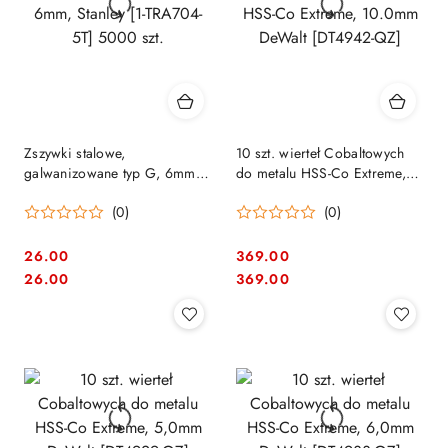
Zszywki stalowe,
10 szt. wierteł Cobaltowych
galwanizowane typ G, 6mm,
do metalu HSS-Co Extreme,
Stanley [1-TRA704-5T] 5000
10.0mm DeWalt [DT4942-QZ]
(0)
(0)
szt.
26.00
369.00
Cena:
Cena:
Cena:
Cena:
26.00
369.00