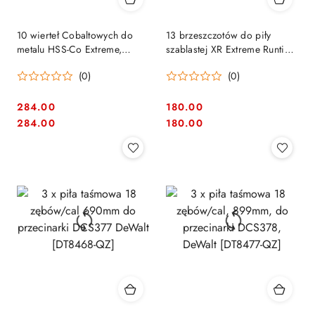
10 wierteł Cobaltowych do
13 brzeszczotów do piły
metalu HSS-Co Extreme,
szablastej XR Extreme Runtime
8,0mm DeWalt [DT4938-QZ]
Dewalt [DT99550-QZ]
(0)
(0)
284.00
180.00
Cena:
Cena:
Cena:
Cena:
284.00
180.00