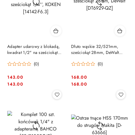
Adapter udarowy z blokadą,
Dłuto wąskie 32/521mm,
kwadrat 1/2" na sześciokąt
sześciokąt 28mm, DeWalt
1/4'', KOKEN [14142-F6.3]
[DT6929-QZ]
(0)
(0)
143.00
168.00
Cena:
Cena:
Cena:
Cena:
143.00
168.00