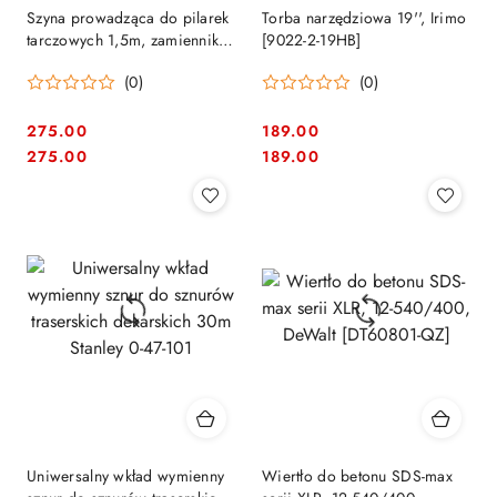
Szyna prowadząca do pilarek
Torba narzędziowa 19'', Irimo
tarczowych 1,5m, zamiennik
[9022-2-19HB]
do 194368-5, Makita [199141-
(0)
(0)
8]
275.00
189.00
Cena:
Cena:
Cena:
Cena:
275.00
189.00
Uniwersalny wkład wymienny
Wiertło do betonu SDS-max