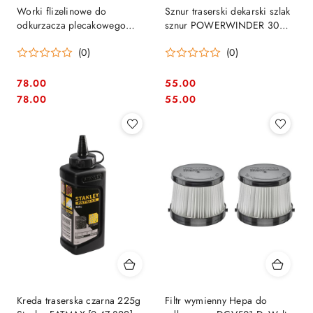
Worki flizelinowe do
Sznur traserski dekarski szlak
odkurzacza plecakowego
sznur POWERWINDER 30m
DVC660, DVC665, Makita
Stanley 0-47-460
(0)
(0)
[191C26-2] 10 szt.
78.00
55.00
Cena:
Cena:
Cena:
Cena:
78.00
55.00
Kreda traserska czarna 225g
Filtr wymienny Hepa do