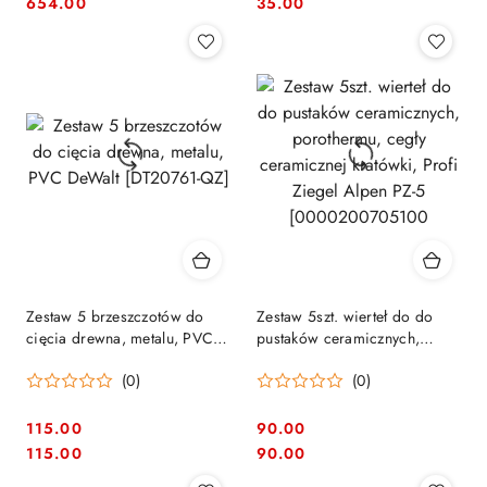
Cena:
Cena:
Cena:
Cena:
654.00
35.00
Zestaw 5 brzeszczotów do
Zestaw 5szt. wierteł do do
cięcia drewna, metalu, PVC
pustaków ceramicznych,
DeWalt [DT20761-QZ]
porothermu, cegły
(0)
(0)
ceramicznej kratówki, Profi
Ziegel Alpen PZ-5
[0000200705100
115.00
90.00
Cena:
Cena:
Cena:
Cena:
115.00
90.00