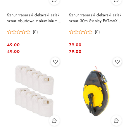
Sznur traserski dekarski szlak
Sznur traserski dekarski szlak
sznur obudowa z aluminium
sznur 30m Stanley FATMAX 0-
30m Stanley 0-47-100
47-480
(0)
(0)
49.00
79.00
Cena:
Cena:
Cena:
Cena:
49.00
79.00