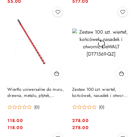
Cena:
Cena:
Cena:
Cena:
55.00
577.00
Wiertło uniwersalne do muru,
Zestaw 100 szt. wierteł,
drewna, metalu, płytek,
końcówek, nasadek i otwornic
tworzywa, 20/450mm, z
DeWALT [DT71569-QZ]
(0)
(0)
mocowaniem SDS+, Profi
MultiCut Alpen
[0057902000100]
118.00
278.00
Cena:
Cena:
Cena:
Cena:
118.00
278.00