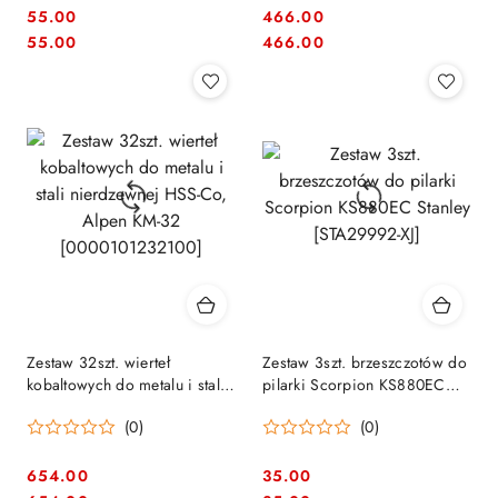
55.00
466.00
Cena:
Cena:
Cena:
Cena:
55.00
466.00
Zestaw 32szt. wierteł
Zestaw 3szt. brzeszczotów do
kobaltowych do metalu i stali
pilarki Scorpion KS880EC
nierdzewnej HSS-Co, Alpen
Stanley [STA29992-XJ]
(0)
(0)
KM-32 [0000101232100]
654.00
35.00