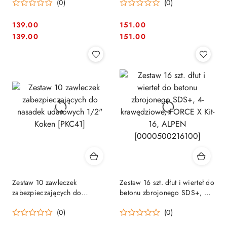
(0)
(0)
płaszczyznowym uchwytem
600/550mm, FORCE X
ALPEN [0065601350100]
ALPEN [0090501200100]
podtoczony uchwyt 9,5
139.00
151.00
Cena:
Cena:
Cena:
Cena:
139.00
151.00
Zestaw 10 zawleczek
Zestaw 16 szt. dłut i wierteł do
zabezpieczających do
betonu zbrojonego SDS+, 4-
nasadek udarowych 1/2"
krawędziowe, FORCE X Kit-
(0)
(0)
Koken [PKC41]
16, ALPEN [0000500216100]