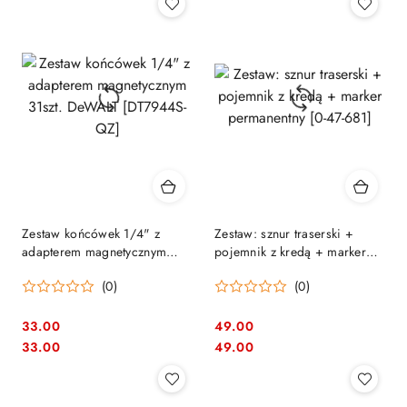
Zestaw końcówek 1/4" z
Zestaw: sznur traserski +
adapterem magnetycznym
pojemnik z kredą + marker
31szt. DeWALT [DT7944S-QZ]
permanentny [0-47-681]
(0)
(0)
33.00
49.00
Cena:
Cena:
Cena:
Cena:
33.00
49.00