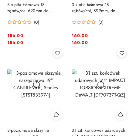
3 x piła taśmowa 18
3 x piła taśmowa 18
zębów/cal 690mm do
zębów/cal, 899mm, do
przecinarki DCS377 DeWalt
przecinarki DCS378, DeWalt
(0)
(0)
[DT8468-QZ]
[DT8477-QZ]
186.00
160.00
Cena:
Cena:
Cena:
Cena:
186.00
160.00
3-poziomowa skrzynia
31 szt. końcówek udarowych