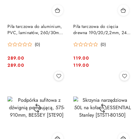
Piła tarczowa do aluminium,
Piła tarczowa do cięcia
PVC, laminatów, 260/30mm,
drewna 190/20/2,2mm, 24
80 zębów, SPECIALIZED
zęby, MAKBLADE, Makita [B-
(0)
(0)
Makita [B-33320]
08894]
289.00
119.00
Cena:
Cena:
Cena:
Cena:
289.00
119.00