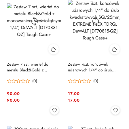
Zestaw 7 szt. wierteł do
Zestaw 7szt. końcówek
metalu Black&Gold z
udarowych 1/4" do śrub
mocowaniem sześciokątnym
kwadratowych SQ/25mm,
(0)
(0)
1/4", DeWALT [DT70831-QZ]
EXTREME FLEX TORQ,
Tough Case+
DeWALT [DT70815-QZ] Tough
Case+
90.00
17.00
Cena:
Cena:
Cena:
Cena:
90.00
17.00