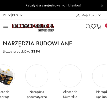
Przejdź do treści głównej
Przejdź do wyszukiwarki
Przejdź do moje konto
Przejdź do menu głównego
Przejdź do stopki
Rabaty dla zarejestrowanych klientów!
|
PL
PLN
Moje konto
NARZĘDZIA BUDOWLANE
Liczba produktów:
3394
esoria i
Narzędzia
Akcesoria
Narzęd
sprzęt
pneumatyczne
Murarskie
spalin