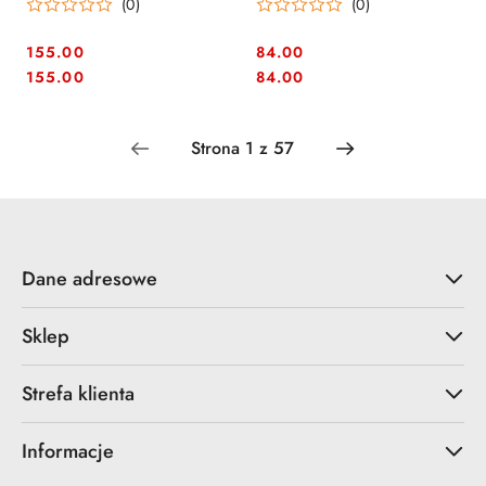
(0)
(0)
155.00
84.00
Cena:
Cena:
Cena:
Cena:
155.00
84.00
Dane adresowe
Sklep
Strefa klienta
Informacje