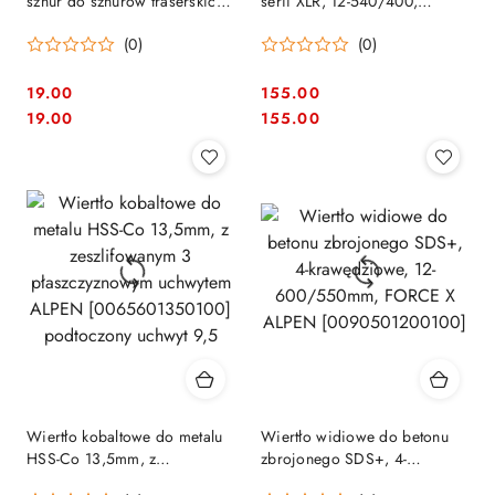
sznur do sznurów traserskich
serii XLR, 12-540/400,
dekarskich 30m Stanley 0-47-
DeWalt [DT60801-QZ]
(0)
(0)
101
19.00
155.00
Cena:
Cena:
Cena:
Cena:
19.00
155.00
Wiertło kobaltowe do metalu
Wiertło widiowe do betonu
HSS-Co 13,5mm, z
zbrojonego SDS+, 4-
zeszlifowanym 3
krawędziowe, 12-