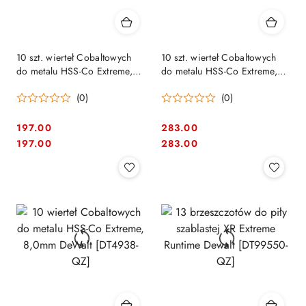
10 szt. wierteł Cobaltowych
10 szt. wierteł Cobaltowych
do metalu HSS-Co Extreme,
do metalu HSS-Co Extreme,
6,5mm DeWalt [DT4934-QZ]
8,5mm DeWalt [DT4939-QZ]
(0)
(0)
197.00
283.00
Cena:
Cena:
Cena:
Cena:
197.00
283.00