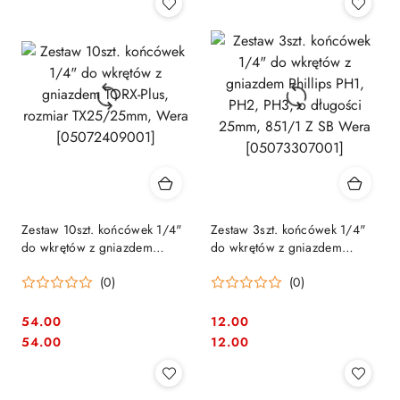
Zestaw 10szt. końcówek 1/4"
Zestaw 3szt. końcówek 1/4"
do wkrętów z gniazdem
do wkrętów z gniazdem
TORX-Plus, rozmiar
Phillips PH1, PH2, PH3, o
(0)
(0)
TX25/25mm, Wera
długości 25mm, 851/1 Z SB
[05072409001]
Wera [05073307001]
54.00
12.00
Cena:
Cena:
Cena:
Cena:
54.00
12.00