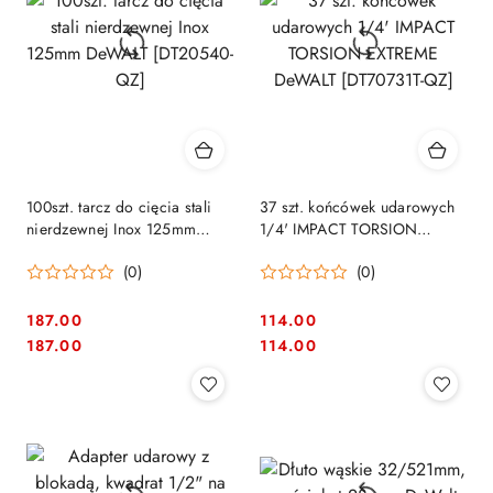
100szt. tarcz do cięcia stali
37 szt. końcówek udarowych
nierdzewnej Inox 125mm
1/4' IMPACT TORSION
DeWALT [DT20540-QZ]
EXTREME DeWALT
(0)
(0)
[DT70731T-QZ]
187.00
114.00
Cena:
Cena:
Cena:
Cena:
187.00
114.00