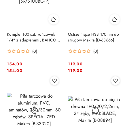
Komplet 100 szt. końcówek
Ostrze tnące HSS 170mm do
1/4" z adapterami, BAHCO
strugów Makita [D-63666]
[59/S100BC-IP]
(0)
(0)
154.00
119.00
Cena:
Cena:
Cena:
Cena:
154.00
119.00