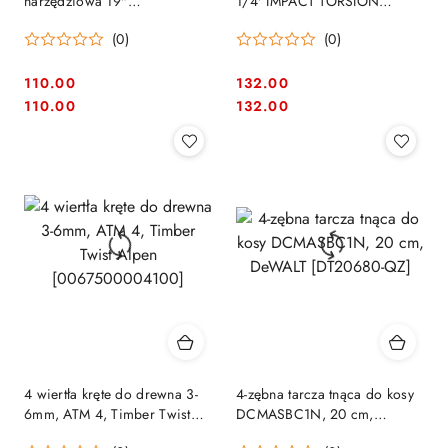
narzędziowa 19"
1/4' IMPACT TORSION
CANTILEVER, Stanley
EXTREME DeWALT
(0)
(0)
[STST83397-1]
[DT70737T-QZ]
110.00
132.00
Cena:
Cena:
Cena:
Cena:
110.00
132.00
4 wiertła kręte do drewna 3-
4-zębna tarcza tnąca do kosy
6mm, ATM 4, Timber Twist
DCMASBC1N, 20 cm,
Alpen [0067500004100]
DeWALT [DT20680-QZ]