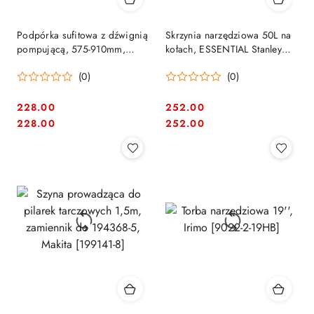
Podpórka sufitowa z dźwignią
Skrzynia narzędziowa 50L na
pompującą, 575-910mm,
kołach, ESSENTIAL Stanley
BESSEY [STE90]
[STST1-80150]
(0)
(0)
228.00
252.00
Cena:
Cena:
Cena:
Cena:
228.00
252.00