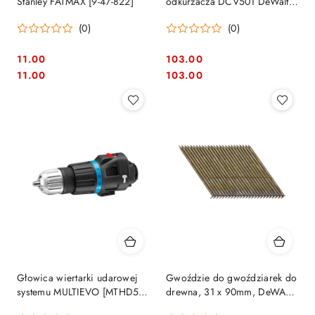
Stanley FATMAX [9-47-822]
odkurzacza DCV501 DeWalt
[DCV5011H-XJ] 2 sztuki
(0)
(0)
11.00
103.00
Cena:
Cena:
Cena:
Cena:
11.00
103.00
Głowica wiertarki udarowej
Gwoździe do gwoździarek do
systemu MULTIEVO [MTHD5-
drewna, 31 x 90mm, DeWALT
XJ]
[DNW3190E]