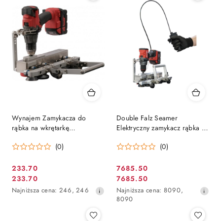
dni
dni
przed
przed
obniżką
obniżką
Wynajem Zamykacza do
Double Falz Seamer
rąbka na wkrętarkę
Elektryczny zamykacz rąbka +
Buschmann Tools Double Falz
przedłużenie rękojeści
(0)
(0)
Seamer
233.70
7685.50
Cena
Cena
233.70
7685.50
Cena
Cena
promocyjna:
promocyjna:
Najniższa
Najniższa
Najniższa cena:
246
,
246
Najniższa cena:
8090
,
promocyjna:
promocyjna:
cena
cena
8090
z
z
30
30