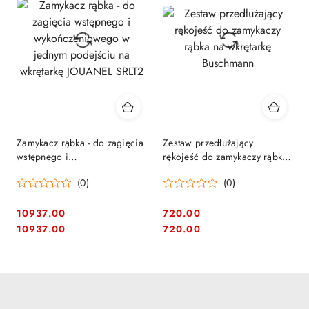
Zamykacz rąbka - do zagięcia
Zestaw przedłużający
wstępnego i
rękojeść do zamykaczy rąbka
wykończeniowego w jednym
na wkrętarkę Buschmann
(0)
(0)
podejściu na wkrętarkę
JOUANEL SRLT2
10937.00
720.00
Cena:
Cena:
Cena:
Cena:
10937.00
720.00