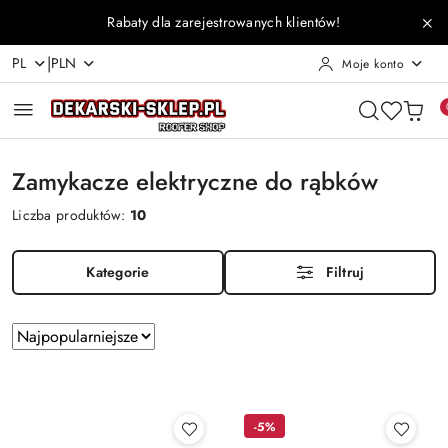
Przejdź do treści głównej
Przejdź do wyszukiwarki
Przejdź do moje konto
Przejdź do menu głównego
Przejdź do stopki
Rabaty dla zarejestrowanych klientów!
|
PL
PLN
Moje konto
Zamykacze elektryczne do rąbków
Liczba produktów:
10
Kategorie
Filtruj
Zastosowano
Sortuj
według
sortowanie:
Najpopularniejsze.
-5%