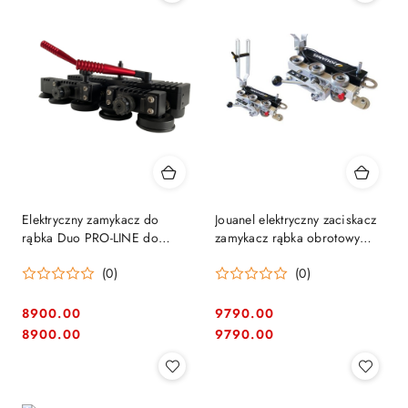
dni
dni
przed
przed
obniżką
obniżką
Elektryczny zamykacz do
Jouanel elektryczny zaciskacz
rąbka Duo PRO-LINE do
zamykacz rąbka obrotowy
kątowego i stojącego rąbka -
SRLT12
(0)
(0)
MASC FSD /
DACHFREUNDE
8900.00
9790.00
Cena:
Cena:
Cena:
Cena:
8900.00
9790.00