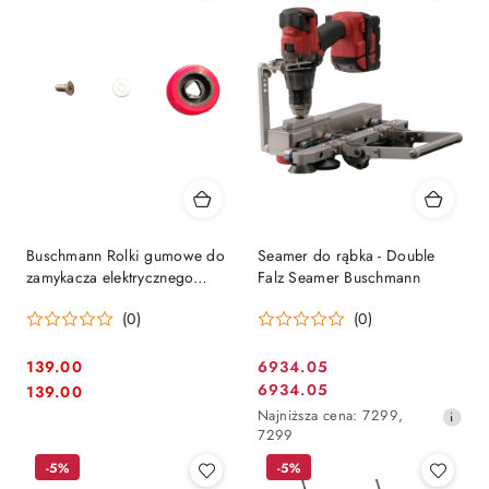
Buschmann Rolki gumowe do
Seamer do rąbka - Double
zamykacza elektrycznego
Falz Seamer Buschmann
rąbka Falz Seamer / 1 szt.
(0)
(0)
139.00
6934.05
Cena
Cena:
Cena:
6934.05
139.00
Cena
promocyjna:
Najniższa
Najniższa cena:
7299
,
promocyjna:
cena
7299
z
-5%
-5%
30