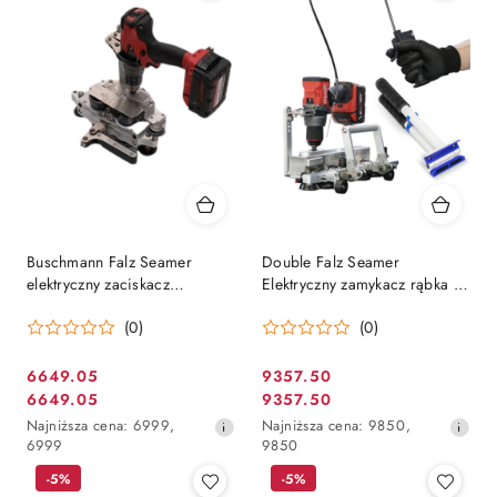
dni
przed
obniżką
Buschmann Falz Seamer
Double Falz Seamer
elektryczny zaciskacz
Elektryczny zamykacz rąbka +
zamykacz rąbka obrotowy
przedłużenie rękojeści +
(0)
(0)
Zaginadło MINI Plastic
6649.05
9357.50
Cena
Cena
6649.05
9357.50
Cena
Cena
promocyjna:
promocyjna:
Najniższa
Najniższa
Najniższa cena:
6999
,
Najniższa cena:
9850
,
promocyjna:
promocyjna:
cena
cena
6999
9850
z
z
-5%
-5%
30
30