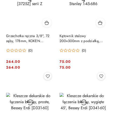
Grzechotka ręczna 3/8", 72
Kątownik stalowy
zęby, 178mm, KOKEN
200×300mm z podziałką,
[3725Z] serii Z
Stanley 1-45-686
(0)
(0)
264.00
75.00
Cena:
Cena:
Cena:
Cena:
264.00
75.00