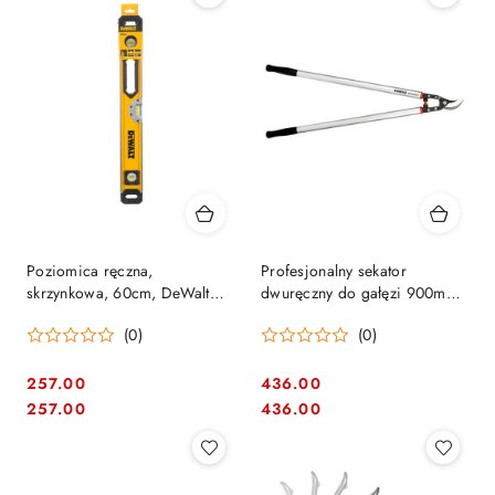
Poziomica ręczna,
Profesjonalny sekator
skrzynkowa, 60cm, DeWalt
dwuręczny do gałęzi 900mm,
[DWHT0-43224]
Bahco [P160-SL-90]
(0)
(0)
257.00
436.00
Cena:
Cena:
Cena:
Cena:
257.00
436.00