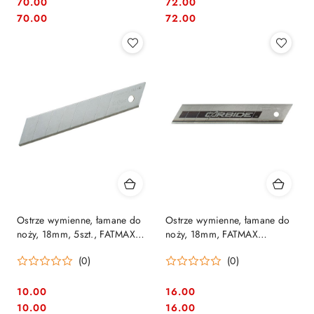
70.00
72.00
Cena:
Cena:
Cena:
Cena:
70.00
72.00
Ostrze wymienne, łamane do
Ostrze wymienne, łamane do
noży, 18mm, 5szt., FATMAX
noży, 18mm, FATMAX
Stanley [0-11-718]
CARBIDE Stanley [STHT0-
(0)
(0)
11818]
10.00
16.00
Cena:
Cena:
Cena:
Cena:
10.00
16.00