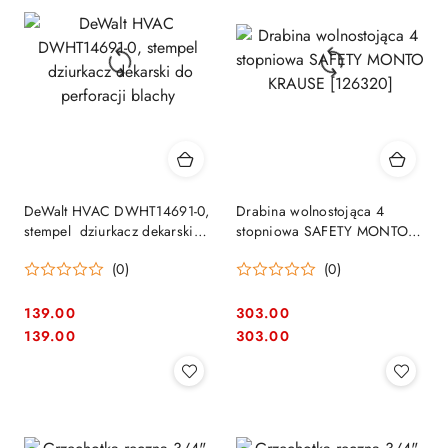
DeWalt HVAC DWHT14691-0,
Drabina wolnostojąca 4
stempel dziurkacz dekarski
stopniowa SAFETY MONTO
do perforacji blachy
KRAUSE [126320]
(0)
(0)
139.00
303.00
Cena:
Cena:
Cena:
Cena:
139.00
303.00