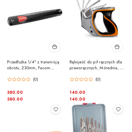
Przedłużka 1/4" z transmisją
Rękojeść do pił ręcznych dla
obrotu, 230mm, Facom
praworęcznych, M-średnia, z
[AXS.SPB]
systemem wymiennych
(0)
(0)
brzeszczotów, Ergo BAHCO
[EX-RM]
380.00
140.00
Cena:
Cena:
Cena:
Cena:
380.00
140.00