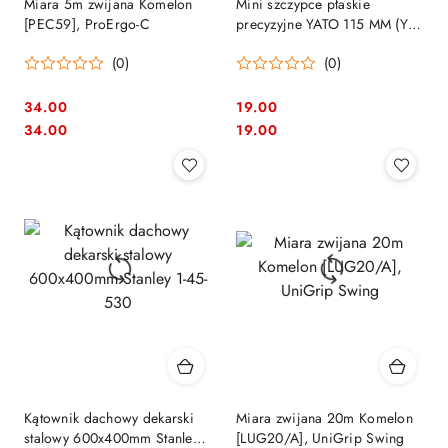
Miara 5m zwijana Komelon
Mini szczypce płaskie
[PEC59], ProErgo-C
precyzyjne YATO 115 MM (YT-
2085)
(0)
(0)
34.00
19.00
Cena:
Cena:
Cena:
Cena:
34.00
19.00
Kątownik dachowy dekarski
Miara zwijana 20m Komelon
stalowy 600x400mm Stanley
[LUG20/A], UniGrip Swing