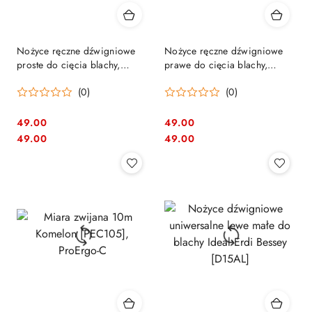
Nożyce ręczne dźwigniowe
Nożyce ręczne dźwigniowe
proste do cięcia blachy,
prawe do cięcia blachy,
Stanley [2-14-563]
Stanley [2-14-564]
(0)
(0)
49.00
49.00
Cena:
Cena:
Cena:
Cena:
49.00
49.00