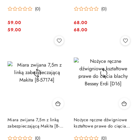
1-45-530
(0)
(0)
59.00
68.00
Cena:
Cena:
Cena:
Cena:
59.00
68.00
Miara zwijana 7,5m z linką
Nożyce ręczne dźwigniowe
zabezpieczającą Makita [B-
kształtowe prawe do cięcia
57174]
blachy Bessey Erdi [D16]
(0)
(0)