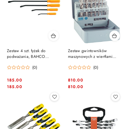
Zestaw 4 szt. łyżek do
Zestaw gwintowników
podważania, BAHCO
maszynowych z wiertłami
[2484/S4]
kobaltowymi HSS-Co M3-M12,
(0)
(0)
Alpen [0070800014100]
185.00
810.00
Cena:
Cena:
Cena:
Cena:
185.00
810.00