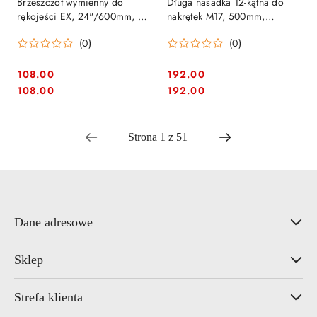
Brzeszczot wymienny do
Długa nasadka 12-kątna do
rękojeści EX, 24"/600mm, do
nakrętek M17, 500mm,
zgrubnego cięcia drewna,
mocowanie 1/4" Makita [B-
(0)
(0)
Superior Bahco [EX-24-XT7-C]
52657]
108.00
192.00
Cena:
Cena:
Cena:
Cena:
108.00
192.00
Dane adresowe
Sklep
Strefa klienta