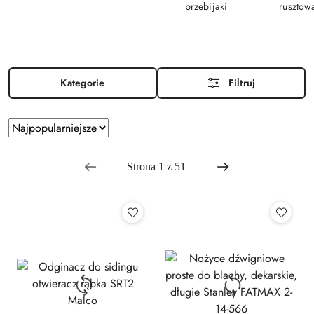
przebijaki
rusztow
Kategorie
Filtruj
Zastosowano sortowanie: Najpopularniejsze.
Sortuj
według