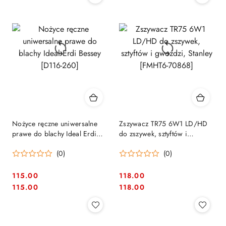
Nożyce ręczne uniwersalne
Zszywacz TR75 6W1 LD/HD
prawe do blachy Ideal Erdi
do zszywek, sztyftów i
Bessey [D116-260]
gwoździ, Stanley [FMHT6-
(0)
(0)
70868]
115.00
118.00
Cena:
Cena:
Cena:
Cena:
115.00
118.00