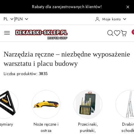
Przejdź do treści głównej
Przejdź do wyszukiwarki
Przejdź do moje konto
Przejdź do menu głównego
Przejdź do stopki
Rabaty dla zarejestrowanych klientów!
|
PL
PLN
Moje konto
Narzędzia ręczne – niezbędne wyposażenie
warsztatu i placu budowy
Liczba produktów:
3035
zymiary
Noże ręczne i
Przecinaki,
Drabin
ostrza
punktaki,
schodk