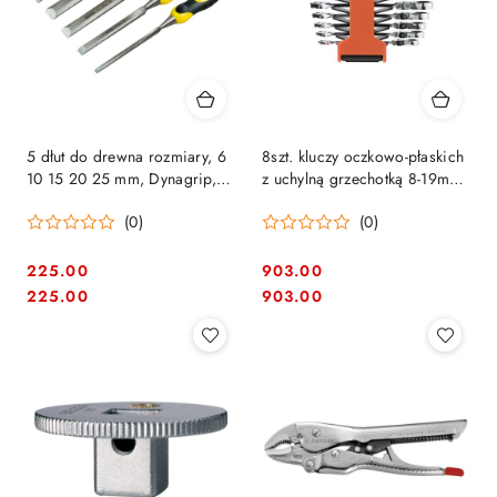
5 dłut do drewna rozmiary, 6
8szt. kluczy oczkowo-płaskich
10 15 20 25 mm, Dynagrip,
z uchylną grzechotką 8-19mm,
Stanley [2-16-888]
Bahco [41RM/SH8]
(0)
(0)
225.00
903.00
Cena:
Cena:
Cena:
Cena:
225.00
903.00