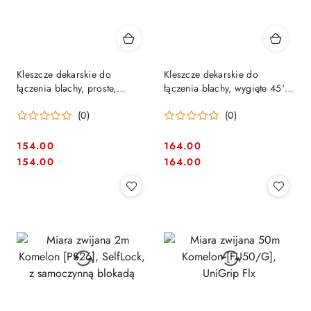
Kleszcze dekarskie do
Kleszcze dekarskie do
łączenia blachy, proste,
łączenia blachy, wygięte 45',
Bessey Erdi [D331-60]
Bessey Erdi [D341-60]
(0)
(0)
154.00
164.00
Cena:
Cena:
Cena:
Cena:
154.00
164.00