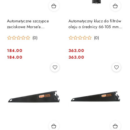
Automatyczne szczypce
Automatyczny klucz do filtrów
zaciskowe Morse'a
oleju o średnicy 66-105 mm,
wielofunkcyjne, Facom
Facom [U.48PB]
(0)
(0)
[580.6]
184.00
363.00
Cena:
Cena:
Cena:
Cena:
184.00
363.00