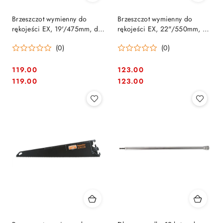
Brzeszczot wymienny do
Brzeszczot wymienny do
rękojeści EX, 19'/475mm, do
rękojeści EX, 22"/550mm, do
pośredniego cięcia drewna,
zgrubnego cięcia drewna,
(0)
(0)
Superior Bahco [EX-19-XT9-C]
Superior Bahco [EX-22-XT7-C]
119.00
123.00
Cena:
Cena:
Cena:
Cena:
119.00
123.00