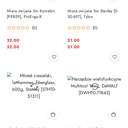
Miara zwijana 5m Komelon
Miara zwijana 5m Stanley [0-
[PER59], ProErgo-R
30-697], Tylon
(0)
(0)
32.00
21.00
Cena:
Cena:
Cena:
Cena:
32.00
21.00