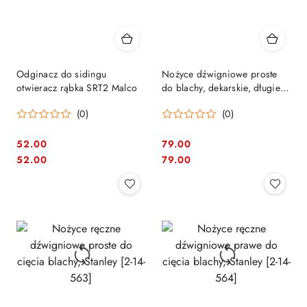
Odginacz do sidingu
Nożyce dźwigniowe proste
otwieracz rąbka SRT2 Malco
do blachy, dekarskie, długie
Stanley FATMAX 2-14-566
(0)
(0)
52.00
79.00
Cena:
Cena:
Cena:
Cena:
52.00
79.00