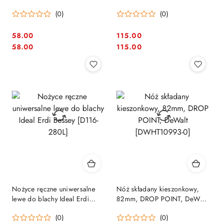
blachy, Stanley [2-14-567]
Bessey [D116-260L]
(0)
(0)
58.00
115.00
Cena:
Cena:
Cena:
Cena:
58.00
115.00
Nożyce ręczne uniwersalne
Nóż składany kieszonkowy,
lewe do blachy Ideal Erdi
82mm, DROP POINT, DeWalt
Bessey [D116-280L]
[DWHT10993-0]
(0)
(0)