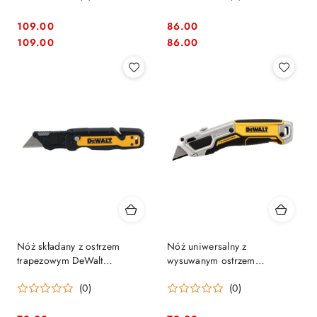
109.00
86.00
Cena:
Cena:
Cena:
Cena:
109.00
86.00
Nóż składany z ostrzem
Nóż uniwersalny z
trapezowym DeWalt
wysuwanym ostrzem
[DWHT10992-0]
trapezowym, DeWalt
(0)
(0)
[DWHT10999-0] z
magazynkiem na 10 ostrzy