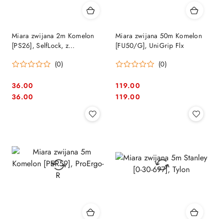
Miara zwijana 2m Komelon
Miara zwijana 50m Komelon
[PS26], SelfLock, z
[FU50/G], UniGrip Flx
samoczynną blokadą
(0)
(0)
36.00
119.00
Cena:
Cena:
Cena:
Cena:
36.00
119.00