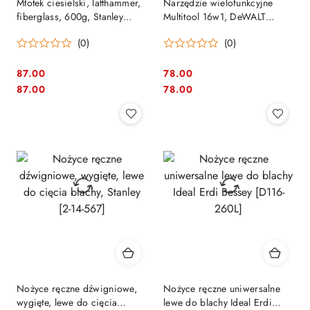
Młotek ciesielski, latthammer,
Narzędzie wielofunkcyjne
fiberglass, 600g, Stanley
Multitool 16w1, DeWALT
[STHT0-51311]
[DWHT0-71843]
(0)
(0)
87.00
78.00
Cena:
Cena:
Cena:
Cena:
87.00
78.00
Nożyce ręczne dźwigniowe,
Nożyce ręczne uniwersalne
wygięte, lewe do cięcia
lewe do blachy Ideal Erdi