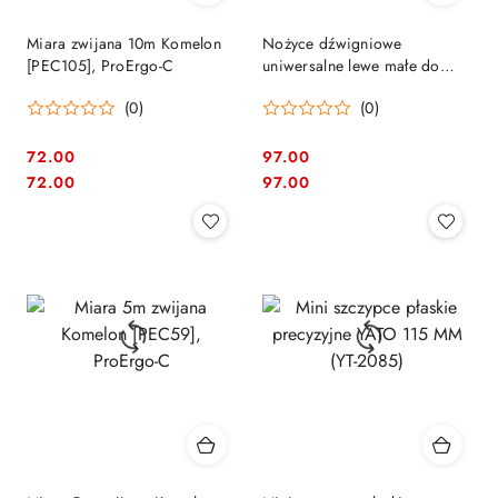
Miara zwijana 10m Komelon
Nożyce dźwigniowe
[PEC105], ProErgo-C
uniwersalne lewe małe do
blachy Ideal Erdi Bessey
(0)
(0)
[D15AL]
72.00
97.00
Cena:
Cena:
Cena:
Cena:
72.00
97.00