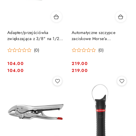
Adapter/przejściówka
Automatyczne szczypce
zwiększająca z 3/8" na 1/2"
zaciskowe Morse'a
do nasadek ręcznych, Bahco
wielofunkcyjne, Facom
(0)
(0)
[8167]
[580.10]
104.00
219.00
Cena:
Cena:
Cena:
Cena:
104.00
219.00