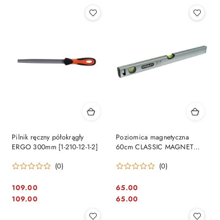
Pilnik ręczny półokrągły
Poziomica magnetyczna
ERGO 300mm [1-210-12-1-2]
60cm CLASSIC MAGNET
STANLEY [STHT1-43111]
(0)
(0)
109.00
65.00
Cena:
Cena:
Cena:
Cena:
109.00
65.00