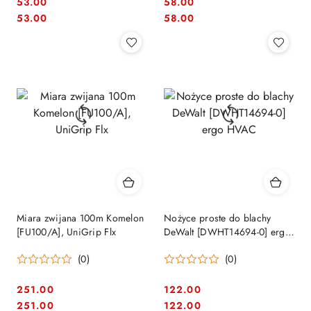
53.00
58.00
Cena:
Cena:
Cena:
Cena:
53.00
58.00
Miara zwijana 100m Komelon
Nożyce proste do blachy
[FU100/A], UniGrip Flx
DeWalt [DWHT14694-0] ergo
HVAC
(0)
(0)
251.00
122.00
Cena:
Cena:
Cena:
Cena:
251.00
122.00