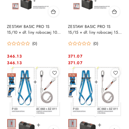
ZESTAW BASIC PRO 1S
ZESTAW BASIC PRO 1S
1S/10 + dł. liny roboczej 10
1S/15 + dł. liny roboczej 15
m PROTEKT
m PROTEKT
(0)
(0)
346.13
371.07
Cena:
Cena:
Cena:
Cena:
346.13
371.07