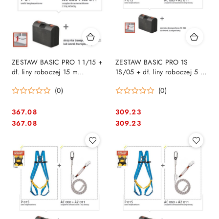
ZESTAW BASIC PRO 1 1/15 +
ZESTAW BASIC PRO 1S
dł. liny roboczej 15 m
1S/05 + dł. liny roboczej 5 m
PROTEKT
PROTEKT
(0)
(0)
367.08
309.23
Cena:
Cena:
Cena:
Cena:
367.08
309.23