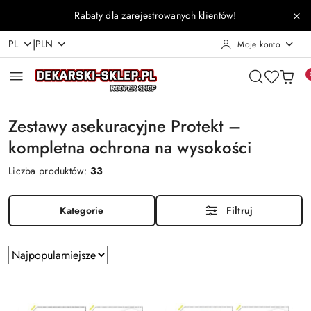
Przejdź do treści głównej
Przejdź do wyszukiwarki
Przejdź do moje konto
Przejdź do menu głównego
Przejdź do stopki
Rabaty dla zarejestrowanych klientów!
|
PL
PLN
Moje konto
Zestawy asekuracyjne Protekt –
kompletna ochrona na wysokości
Liczba produktów:
33
Kategorie
Filtruj
Zastosowano
Sortuj
według
sortowanie:
Najpopularniejsze.