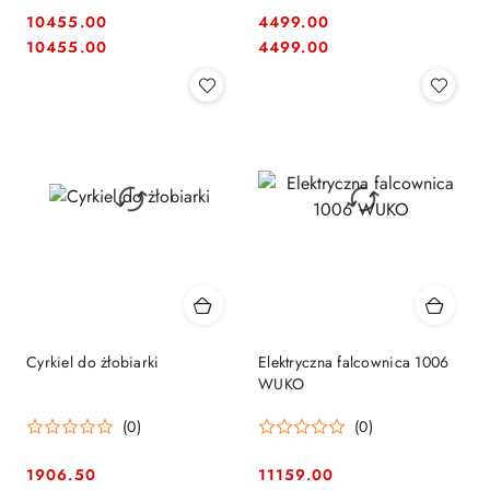
10455.00
4499.00
Cena:
Cena:
Cena:
Cena:
10455.00
4499.00
Cyrkiel do żłobiarki
Elektryczna falcownica 1006
WUKO
(0)
(0)
1906.50
11159.00