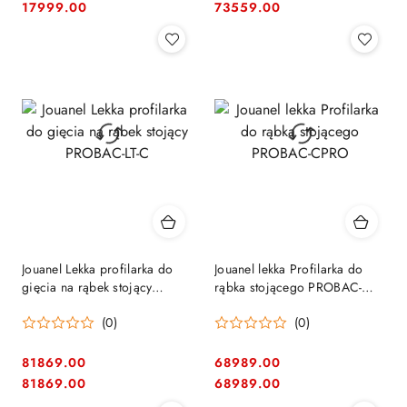
Cena:
Cena:
Cena:
Cena:
17999.00
73559.00
Jouanel Lekka profilarka do
Jouanel lekka Profilarka do
gięcia na rąbek stojący
rąbka stojącego PROBAC-
PROBAC-LT-C
CPRO
(0)
(0)
81869.00
68989.00
Cena:
Cena:
Cena:
Cena:
81869.00
68989.00