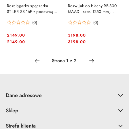
Rozciągarko spęczarka
Rozwijak do blachy RB-300
STILER SS-16F z podstawą
MAAD - szer. 1250 mm,
nożną
udźwig 300 kg
(0)
(0)
2149.00
3198.00
Cena:
Cena:
Cena:
Cena:
2149.00
3198.00
Dane adresowe
Sklep
Strefa klienta