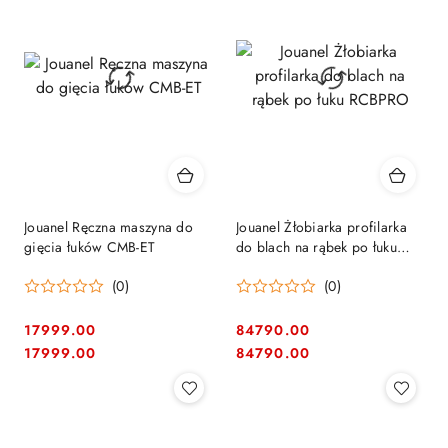
Jouanel Ręczna maszyna do
Jouanel Żłobiarka profilarka
gięcia łuków CMB-ET
do blach na rąbek po łuku
RCBPRO
(0)
(0)
17999.00
84790.00
Cena:
Cena:
Cena:
Cena:
17999.00
84790.00