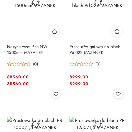
Nożyce wzdłużne NW
Prasa dźwigniowa do blach
1500mm MAZANEK
Pd-022 MAZANEK
(0)
(0)
88560.00
8299.00
Cena:
Cena:
Cena:
Cena:
88560.00
8299.00