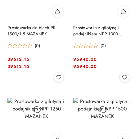
Prostowarka do blach PR
Prostowarka z gilotyną i
1500/1,5 MAZANEK
podajnikiem NPP 1000
MAZANEK
(0)
(0)
39612.15
95940.00
Cena:
Cena:
Cena:
Cena:
39612.15
95940.00