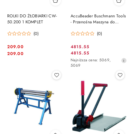
ROLKI DO ŻŁOBIARKI CW-
AccuBeader Buschmann Tools
50.200 1 KOMPLET
- Przenośna Maszyna do
żłobienia Rur i Blach
(0)
(0)
209.00
4815.55
Cena
Cena:
Cena:
4815.55
209.00
Cena
promocyjna:
Najniższa
Najniższa cena:
5069
,
promocyjna:
cena
5069
z
30
dni
przed
obniżką