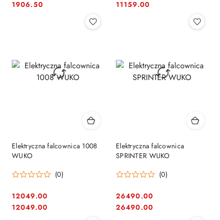
Cena:
Cena:
Cena:
Cena:
1906.50
11159.00
Elektryczna falcownica 1008
Elektryczna falcownica
WUKO
SPRINTER WUKO
(0)
(0)
12049.00
26490.00
Cena:
Cena:
Cena:
Cena:
12049.00
26490.00