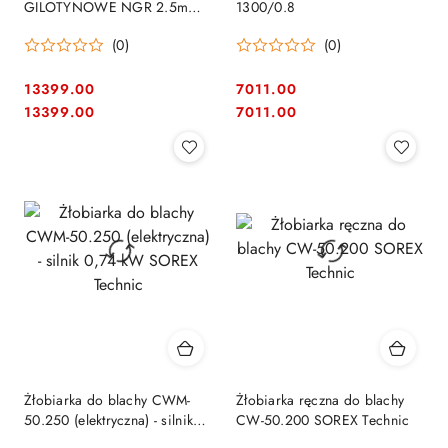
GILOTYNOWE NGR 2.5m
1300/0.8
Gilotyna do blachy dekarska
(0)
(0)
13399.00
7011.00
Cena:
Cena:
Cena:
Cena:
13399.00
7011.00
Żłobiarka do blachy CWM-
Żłobiarka ręczna do blachy
50.250 (elektryczna) - silnik
CW-50.200 SOREX Technic
0,74 kW SOREX Technic