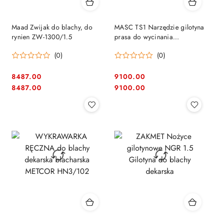
Maad Zwijak do blachy, do
MASC TS1 Narzędzie gilotyna
rynien ZW-1300/1.5
prasa do wycinania
zakończeń rąbka na łezkę -
(0)
(0)
dekarska
8487.00
9100.00
Cena:
Cena:
Cena:
Cena:
8487.00
9100.00