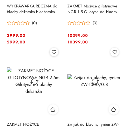
WYKRAWARKA RĘCZNA do
ZAKMET Nożyce gilotynowe
blachy dekarska blacharska
NGR 1.5 Gilotyna do blachy
METCOR HN3/102
dekarska
(0)
(0)
2999.00
10399.00
Cena:
Cena:
Cena:
Cena:
2999.00
10399.00
ZAKMET NOŻYCE
Zwijak do blachy, rynien ZW-