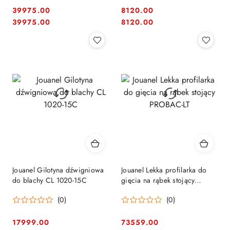
39975.00
8120.00
Cena:
Cena:
Cena:
Cena:
39975.00
8120.00
Jouanel Gilotyna dźwigniowa
Jouanel Lekka profilarka do
do blachy CL 1020-15C
gięcia na rąbek stojący
PROBAC-LT
(0)
(0)
17999.00
73559.00