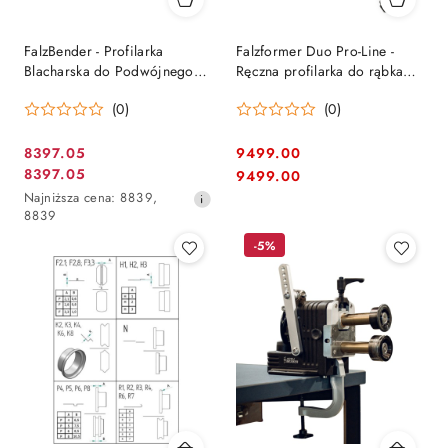
FalzBender - Profilarka
Falzformer Duo Pro-Line -
Blacharska do Podwójnego
Ręczna profilarka do rąbka
Rąbka Stojącego - Buschmann
(falzbender)
(0)
(0)
Tools
8397.05
9499.00
Cena
Cena:
8397.05
Cena:
9499.00
Cena
promocyjna:
Najniższa
Najniższa cena:
8839
,
promocyjna:
cena
8839
z
-5%
30
dni
przed
obniżką