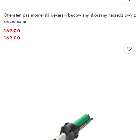
Ottensten pas monterski dekarski budowlany skórzany narzędziowy z
kieszeniami
169.00
Cena:
Cena:
169.00