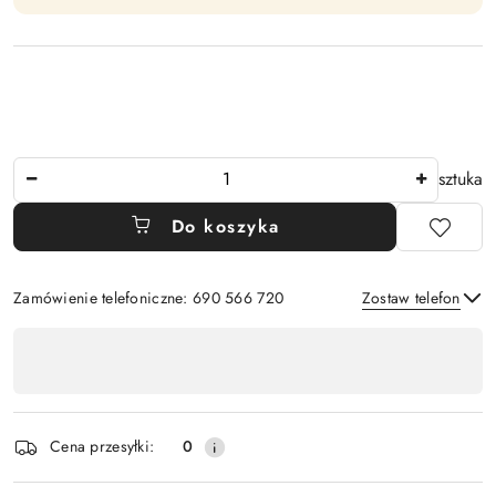
Ilość
sztuka
Do koszyka
Zamówienie telefoniczne: 690 566 720
Zostaw telefon
Dostępność
,
Wyślij
płatność
i
Cena przesyłki:
0
dostawa