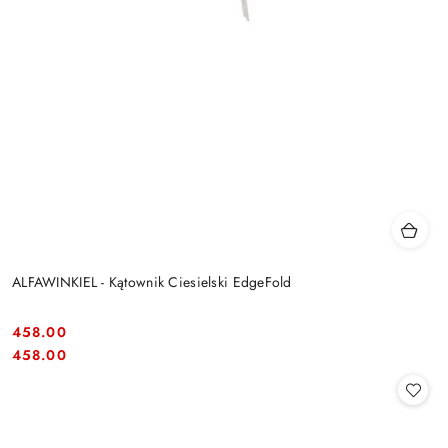
ALFAWINKIEL - Kątownik Ciesielski EdgeFold
458.00
Cena:
Cena:
458.00