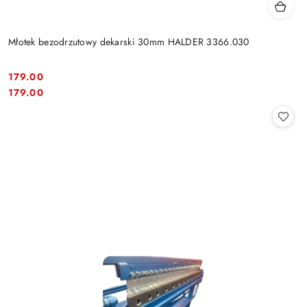
Młotek bezodrzutowy dekarski 30mm HALDER 3366.030
179.00
Cena:
Cena:
179.00