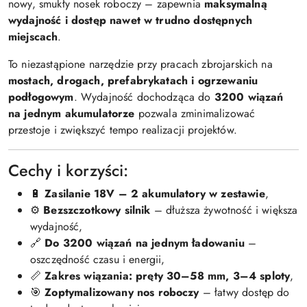
nowy, smukły nosek roboczy – zapewnia
maksymalną
wydajność i dostęp nawet w trudno dostępnych
miejscach
.
To niezastąpione narzędzie przy pracach zbrojarskich na
mostach, drogach, prefabrykatach i ogrzewaniu
podłogowym
. Wydajność dochodząca do
3200 wiązań
na jednym akumulatorze
pozwala zminimalizować
przestoje i zwiększyć tempo realizacji projektów.
Cechy i korzyści:
🔋
Zasilanie 18V – 2 akumulatory w zestawie
,
⚙️
Bezszczotkowy silnik
– dłuższa żywotność i większa
wydajność,
🔗
Do 3200 wiązań na jednym ładowaniu
–
oszczędność czasu i energii,
📏
Zakres wiązania: pręty 30–58 mm, 3–4 sploty
,
🎯
Zoptymalizowany nos roboczy
– łatwy dostęp do