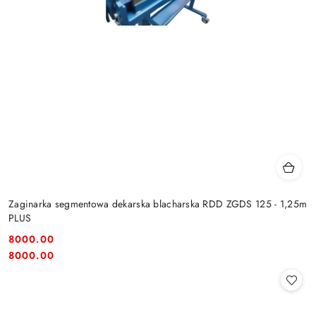
Zaginarka segmentowa dekarska blacharska RDD ZGDS 125 - 1,25m
PLUS
8000.00
Cena:
Cena:
8000.00