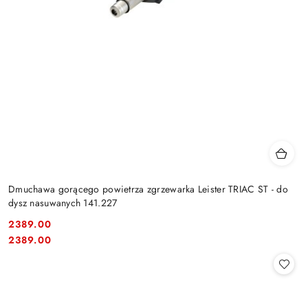
Dmuchawa gorącego powietrza zgrzewarka Leister TRIAC ST - do
dysz nasuwanych 141.227
2389.00
Cena:
Cena:
2389.00