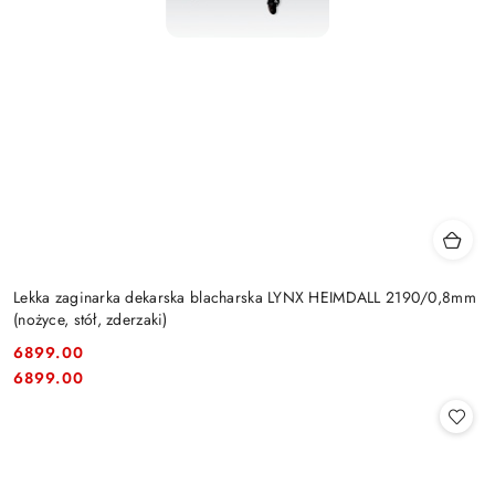
Lekka zaginarka dekarska blacharska LYNX HEIMDALL 2190/0,8mm
(nożyce, stół, zderzaki)
6899.00
Cena:
Cena:
6899.00