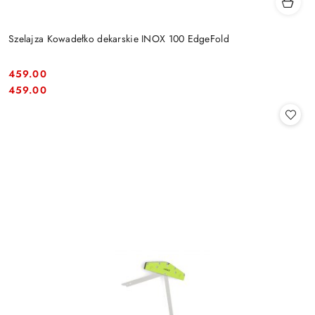
Szelajza Kowadełko dekarskie INOX 100 EdgeFold
459.00
Cena:
Cena:
459.00