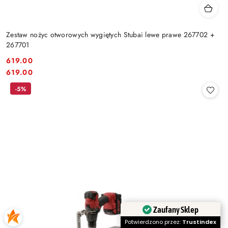
Zestaw nożyc otworowych wygiętych Stubai lewe prawe 267702 +
267701
619.00
Cena:
Cena:
619.00
-5%
Zaufany Sklep
Potwierdzono przez:
Trustindex