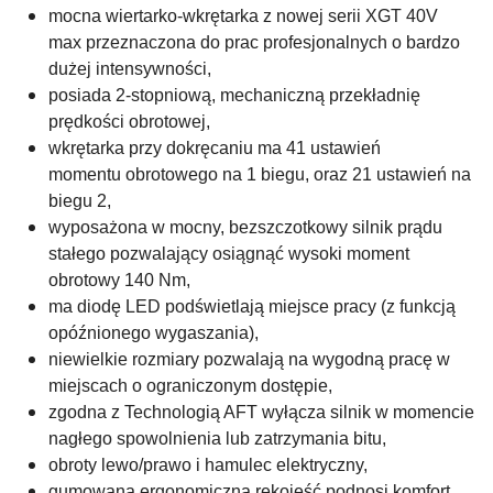
mocna wiertarko-wkrętarka z nowej serii XGT 40V
max przeznaczona do prac profesjonalnych o bardzo
dużej intensywności,
posiada 2-stopniową, mechaniczną przekładnię
prędkości obrotowej,
wkrętarka przy dokręcaniu ma 41 ustawień
momentu obrotowego na 1 biegu, oraz 21 ustawień na
biegu 2,
wyposażona w mocny, bezszczotkowy silnik prądu
stałego pozwalający osiągnąć wysoki moment
obrotowy 140 Nm,
ma diodę LED podświetlają miejsce pracy (z funkcją
opóźnionego wygaszania),
niewielkie rozmiary pozwalają na wygodną pracę w
miejscach o ograniczonym dostępie,
zgodna z Technologią AFT wyłącza silnik w momencie
nagłego spowolnienia lub zatrzymania bitu,
obroty lewo/prawo i hamulec elektryczny,
gumowana ergonomiczna rękojeść podnosi komfort