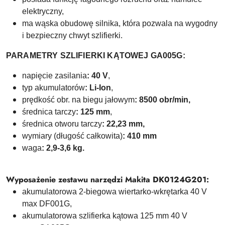
elektryczny,
ma wąska obudowę silnika, która pozwala na wygodny
i bezpieczny chwyt szlifierki.
PARAMETRY SZLIFIERKI KĄTOWEJ GA005G:
napięcie zasilania
: 40 V
,
typ akumulatorów
: Li-Ion
,
prędkość obr. na biegu jałowym
: 8500
obr/min,
średnica tarczy
: 125 mm
,
średnica otworu tarczy
: 22,23 mm,
wymiary (długość całkowita)
: 410 mm
waga
: 2,9-3,6 kg.
Wyposażenie zestawu narzędzi
Makita DK0124G201:
akumulatorowa 2-biegowa wiertarko-wkrętarka 40 V
max DF001G,
akumulatorowa szlifierka kątowa 125 mm 40 V