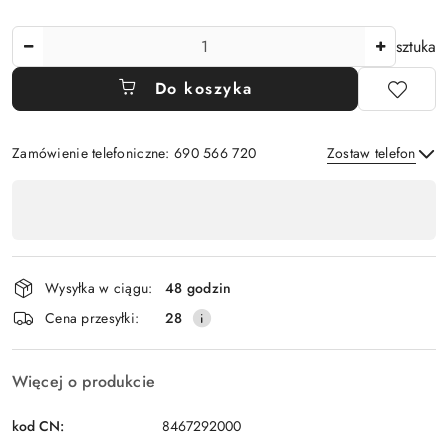
Ilość
sztuka
Do koszyka
Zamówienie telefoniczne: 690 566 720
Zostaw telefon
Dostępność
,
Wyślij
płatność
i
Wysyłka w ciągu:
48 godzin
dostawa
Cena przesyłki:
28
Więcej o produkcie
kod CN:
8467292000