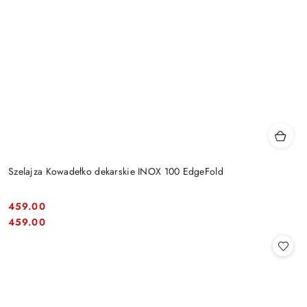
Szelajza Kowadełko dekarskie INOX 100 EdgeFold
459.00
Cena:
Cena:
459.00