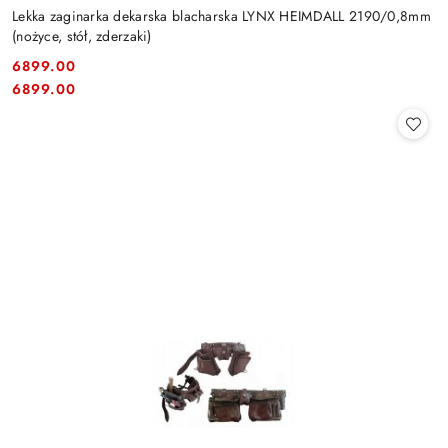
Lekka zaginarka dekarska blacharska LYNX HEIMDALL 2190/0,8mm
(nożyce, stół, zderzaki)
6899.00
Cena:
Cena:
6899.00