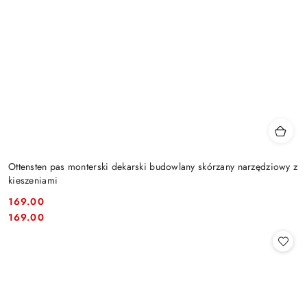
Ottensten pas monterski dekarski budowlany skórzany narzędziowy z
kieszeniami
169.00
Cena:
Cena:
169.00