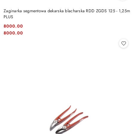
Zaginarka segmentowa dekarska blacharska RDD ZGDS 125 - 1,25m
PLUS
8000.00
Cena:
Cena:
8000.00