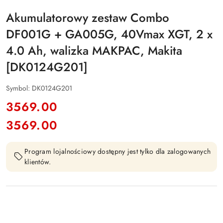
Akumulatorowy zestaw Combo
DF001G + GA005G, 40Vmax XGT, 2 x
4.0 Ah, walizka MAKPAC, Makita
[DK0124G201]
Symbol:
DK0124G201
cena:
3569.00
3569.00
Cena:
Program lojalnościowy dostępny jest tylko dla zalogowanych
klientów.