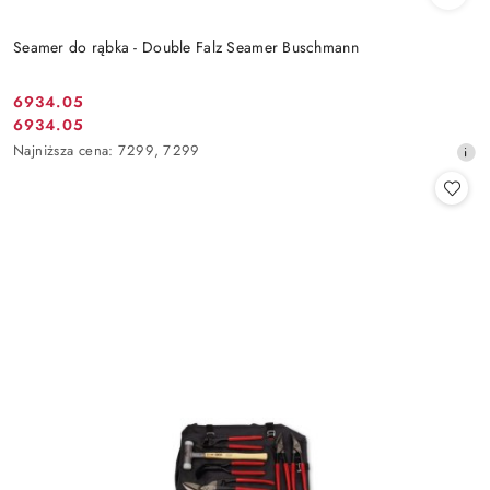
Seamer do rąbka - Double Falz Seamer Buschmann
6934.05
Cena
6934.05
Cena
promocyjna:
Najniższa
Najniższa cena:
7299
,
7299
promocyjna:
cena
z
30
dni
przed
obniżką