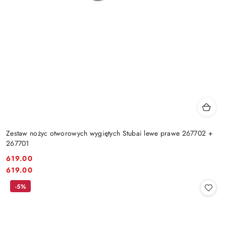
Zestaw nożyc otworowych wygiętych Stubai lewe prawe 267702 +
267701
619.00
Cena:
Cena:
619.00
-5%