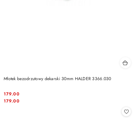
Młotek bezodrzutowy dekarski 30mm HALDER 3366.030
179.00
Cena:
Cena:
179.00