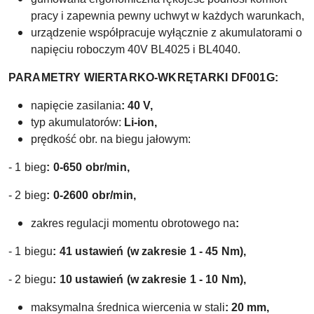
pracy i zapewnia pewny uchwyt w każdych warunkach,
urządzenie współpracuje wyłącznie z akumulatorami o
napięciu roboczym 40V BL4025 i BL4040.
PARAMETRY WIERTARKO-WKRĘTARKI DF001G:
napięcie zasilania
: 40 V,
typ akumulatorów:
Li-ion,
prędkość obr. na biegu jałowym:
- 1 bieg
: 0-650 obr/min,
- 2 bieg
:
0-2600 obr/min
,
zakres regulacji momentu obrotowego na
:
- 1 biegu
: 41 ustawień (w zakresie 1 - 45 Nm),
- 2 biegu
: 10 ustawień (w zakresie 1 - 10 Nm),
maksymalna średnica wiercenia w stali
: 20 mm,