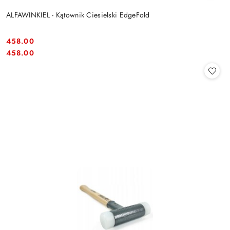
ALFAWINKIEL - Kątownik Ciesielski EdgeFold
458.00
Cena:
Cena:
458.00