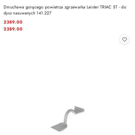
Dmuchawa gorącego powietrza zgrzewarka Leister TRIAC ST - do
dysz nasuwanych 141.227
2389.00
Cena:
Cena:
2389.00