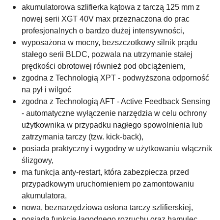
akumulatorowa szlifierka kątowa z tarczą 125 mm z
nowej serii XGT 40V max przeznaczona do prac
profesjonalnych o bardzo dużej intensywności,
wyposażona w mocny, bezszczotkowy silnik prądu
stałego serii BLDC, pozwala na utrzymanie stałej
prędkości obrotowej również pod obciążeniem,
zgodna z Technologią XPT - podwyższona odporność
na pył i wilgoć
zgodna z Technologią AFT - Active Feedback Sensing
- automatyczne wyłączenie narzędzia w celu ochrony
użytkownika w przypadku nagłego spowolnienia lub
zatrzymania tarczy (tzw. kick-back),
posiada praktyczny i wygodny w użytkowaniu włącznik
ślizgowy,
ma funkcja anty-restart, która zabezpiecza przed
przypadkowym uruchomieniem po zamontowaniu
akumulatora,
nowa, beznarzędziowa osłona tarczy szlifierskiej,
posiada funkcję łagodnego rozruchu oraz hamulec