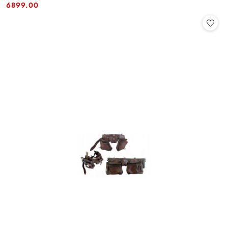
Cena:
Cena:
6899.00