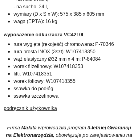
- na sucho: 34 l,
wymiary (D x S x W): 575 x 385 x 605 mm
waga (EPTA): 16 kg
wyposażenie odkurzacza VC4210L
rura wygięta (rękojeść) chromowana: P-70346
rura prosta INOX (3szt): W107418350
wąż elastyczny Ø32 mm x 4 m: P-84084
worek flizelinowy: W107418353
filtr: W107418351
worek foliowy: W107418355
ssawka do podłóg
ssawka szczelinowa
podręcznik użytkownika
Firma
Makita
wprowadziła
program
3-letniej Gwarancji
na Elektronarzędzia,
obowiązuje po zarejestrowaniu na