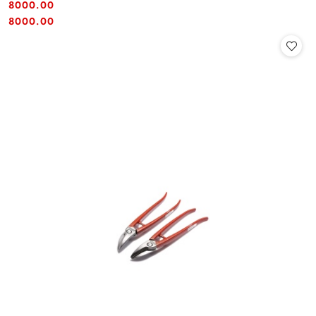
8000.00
Cena:
Cena:
8000.00