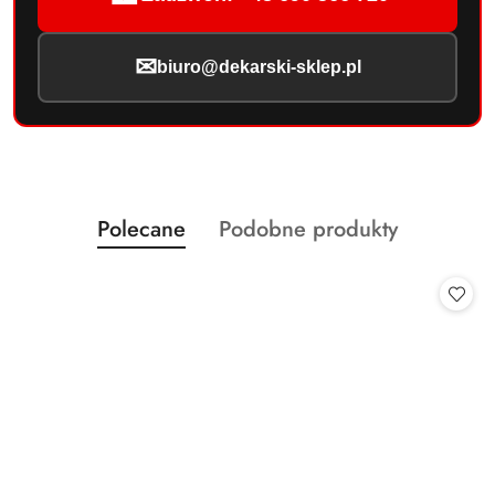
✉
biuro@dekarski-sklep.pl
Produkty
Produkty
Polecane
Podobne produkty
Pomiń karuzelę produktów
o
o
statusie:
statusie: