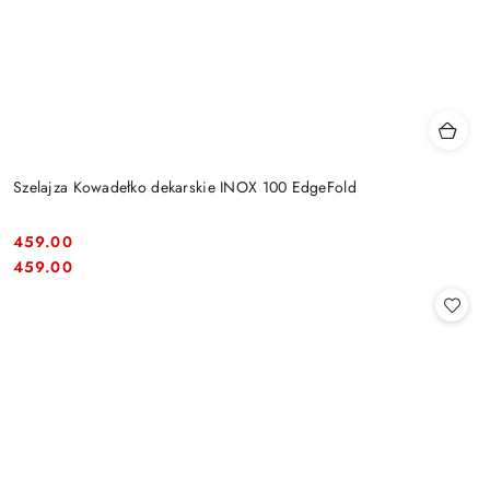
Szelajza Kowadełko dekarskie INOX 100 EdgeFold
459.00
Cena:
Cena:
459.00