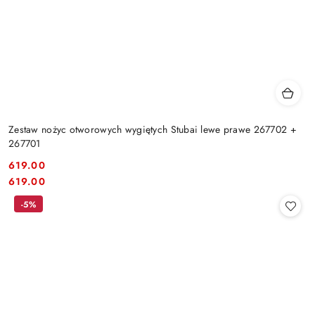
Zestaw nożyc otworowych wygiętych Stubai lewe prawe 267702 +
267701
619.00
Cena:
Cena:
619.00
-5%