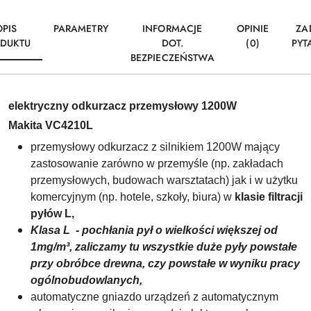
OPIS
PARAMETRY
INFORMACJE
OPINIE
ZA
DUKTU
DOT.
(0)
PYT
BEZPIECZEŃSTWA
elektryczny odkurzacz przemysłowy 1200W
Makita VC4210L
przemysłowy odkurzacz z silnikiem 1200W
mający
zastosowanie zarówno w przemyśle (np. zakładach
przemysłowych, budowach warsztatach) jak i w użytku
komercyjnym (np. hotele, szkoły, biura)
w
klasie filtracji
pyłów L,
Klasa L -
pochłania pył o wielkości większej od
1mg/m³
, zaliczamy tu wszystkie duże pyły powstałe
przy obróbce drewna, czy powstałe w wyniku pracy
ogólnobudowlanych,
automatyczne gniazdo urządzeń z automatycznym