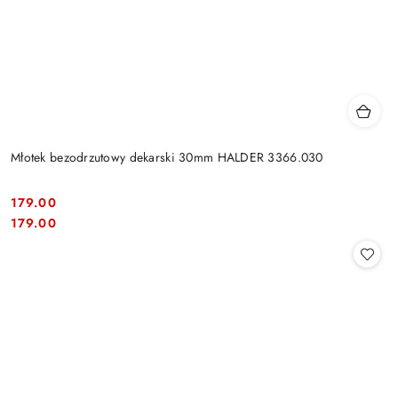
Młotek bezodrzutowy dekarski 30mm HALDER 3366.030
179.00
Cena:
Cena:
179.00