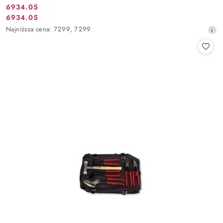
6934.05
Cena
6934.05
Cena
promocyjna:
Najniższa
Najniższa cena:
7299
,
7299
promocyjna:
cena
z
30
dni
przed
obniżką