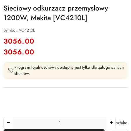
Sieciowy odkurzacz przemysłowy
1200W, Makita [VC4210L]
Symbol:
VC4210L
cena:
3056.00
3056.00
Cena:
Program lojalnościowy dostępny jest tylko dla zalogowanych
klientów.
Ilość
sztuka