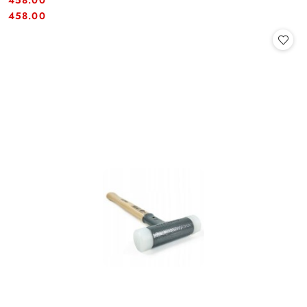
458.00
Cena:
Cena:
458.00