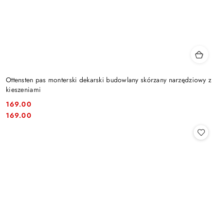
Ottensten pas monterski dekarski budowlany skórzany narzędziowy z
kieszeniami
169.00
Cena:
Cena:
169.00