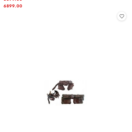
Cena:
Cena:
6899.00