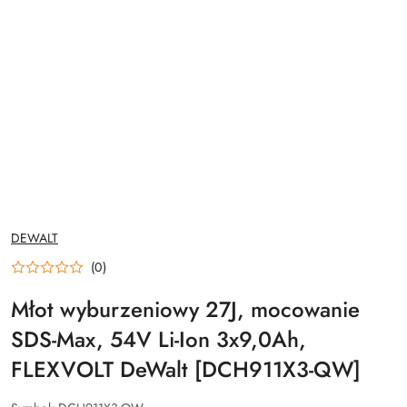
NAZWA
DEWALT
PRODUCENTA:
(0)
Młot wyburzeniowy 27J, mocowanie
SDS-Max, 54V Li-Ion 3x9,0Ah,
FLEXVOLT DeWalt [DCH911X3-QW]