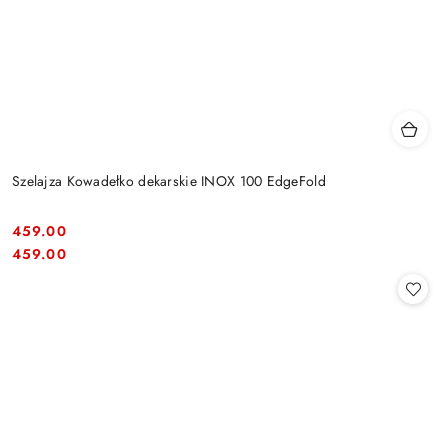
Szelajza Kowadełko dekarskie INOX 100 EdgeFold
459.00
Cena:
Cena:
459.00