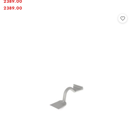
2389.00
Cena:
Cena:
2389.00