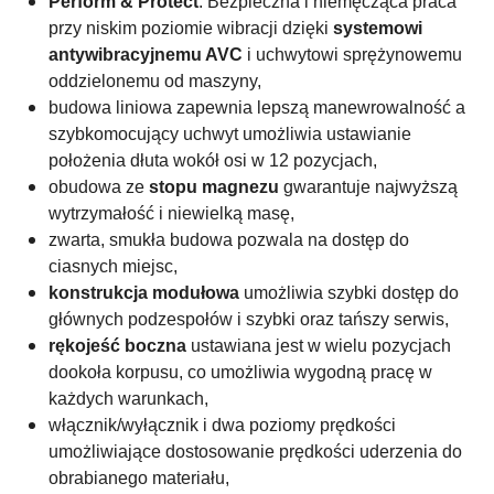
Perform & Protect
: Bezpieczna i niemęcząca praca
przy niskim poziomie wibracji dzięki
systemowi
antywibracyjnemu AVC
i uchwytowi sprężynowemu
oddzielonemu od maszyny,
budowa liniowa zapewnia lepszą manewrowalność a
szybkomocujący uchwyt umożliwia ustawianie
położenia dłuta wokół osi w 12 pozycjach,
obudowa ze
stopu magnezu
gwarantuje najwyższą
wytrzymałość i niewielką masę,
zwarta, smukła budowa pozwala na dostęp do
ciasnych miejsc,
konstrukcja modułowa
umożliwia szybki dostęp do
głównych podzespołów i szybki oraz tańszy serwis,
rękojeść boczna
ustawiana jest w wielu pozycjach
dookoła korpusu, co umożliwia wygodną pracę w
każdych warunkach,
włącznik/wyłącznik i dwa poziomy prędkości
umożliwiające dostosowanie prędkości uderzenia do
obrabianego materiału,