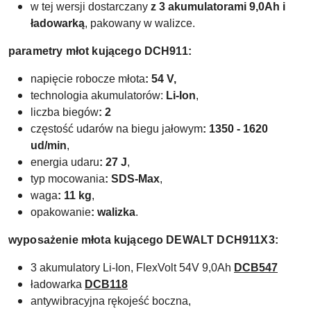
w tej wersji dostarczany
z 3 akumulatorami 9,0Ah i
ładowarką
, pakowany w walizce.
parametry młot kującego DCH911:
napięcie robocze młota
: 54 V,
technologia akumulatorów:
Li-Ion
,
liczba biegów
: 2
częstość udarów na biegu jałowym
: 1350 - 1620
ud/min
,
energia udaru
: 27 J
,
typ mocowania
: SDS-Max
,
waga
: 11 kg
,
opakowanie
: walizka
.
wyposażenie młota kującego DEWALT DCH911X3
:
3 akumulatory Li-Ion, FlexVolt 54V 9,0Ah
DCB547
ładowarka
DCB118
antywibracyjna rękojeść boczna,