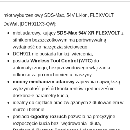
młot wyburzeniowy SDS-Max, 54V Li-Ion, FLEXVOLT
DeWalt [DCH911X3-QW]:
młot udarowy, kujący
SDS-Max 54V XR FLEXVOLT
z
silnikiem bezszczotkowym ma porównywalną
wydajność do narzędzia sieciowego,
DCH911 nie posiada funkcji wiercenia,
posiada
Wireless Tool Control (WTC)
do
automatycznego, bezprzewodowego włączania
odkurzacza po uruchomieniu maszyny,
mocny mechanizm udarowy
zapewnia największą
wytrzymałość pośród konkurentów i jednocześnie
doskonałe parametry kucia,
idealny do ciężkich prac związanych z dłutowaniem w
murze i betonie,
posiada
łagodny rozruch
pozwala na precyzyjne
rozpoczęcie kucia bez "wędrowania" dłuta,