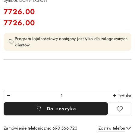
Symbol:
DCH911X3-QW
cena:
7726.00
7726.00
Cena:
Program lojalnościowy dostępny jest tylko dla zalogowanych
klientów.
Ilość
sztuka
Do koszyka
Zamówienie telefoniczne: 690 566 720
Zostaw telefon