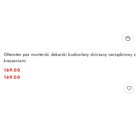
Ottensten pas monterski dekarski budowlany skórzany narzędziowy z
kieszeniami
169.00
Cena:
Cena:
169.00