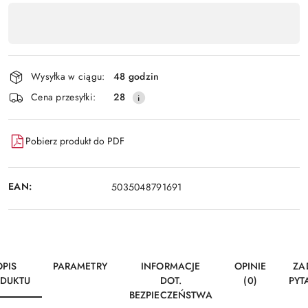
Dostępność
,
Wyślij
płatność
i
Wysyłka w ciągu:
48 godzin
dostawa
Cena przesyłki:
28
Pobierz produkt do PDF
EAN:
5035048791691
OPIS
PARAMETRY
INFORMACJE
OPINIE
ZA
DUKTU
DOT.
(0)
PYT
BEZPIECZEŃSTWA