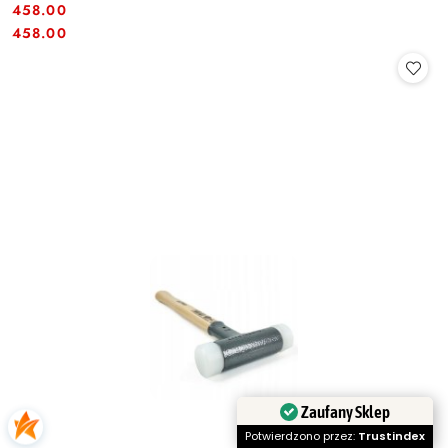
458.00
Cena:
Cena:
458.00
Zaufany Sklep
Potwierdzono przez:
Trustindex