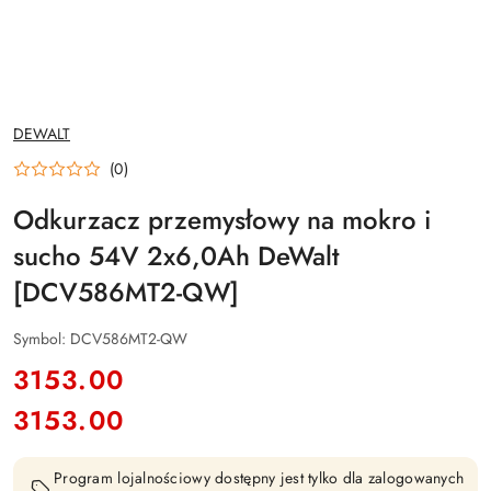
NAZWA
DEWALT
PRODUCENTA:
(0)
Odkurzacz przemysłowy na mokro i
sucho 54V 2x6,0Ah DeWalt
[DCV586MT2-QW]
Symbol:
DCV586MT2-QW
cena:
3153.00
3153.00
Cena:
Program lojalnościowy dostępny jest tylko dla zalogowanych