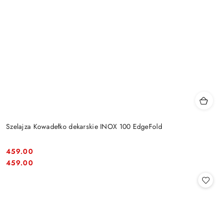
Szelajza Kowadełko dekarskie INOX 100 EdgeFold
459.00
Cena:
Cena:
459.00