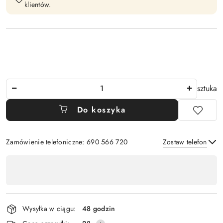
klientów.
Ilość
sztuka
Do koszyka
Zamówienie telefoniczne: 690 566 720
Zostaw telefon
Dostępność
,
Wyślij
płatność
i
Wysyłka w ciągu:
48 godzin
dostawa