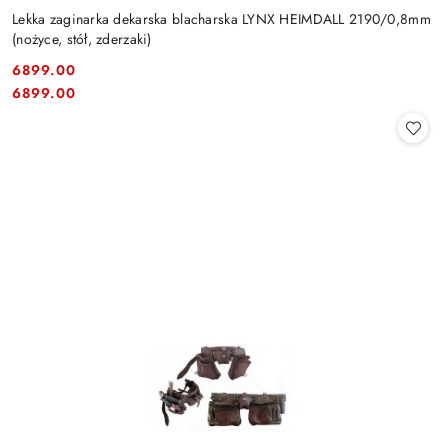
Lekka zaginarka dekarska blacharska LYNX HEIMDALL 2190/0,8mm
(nożyce, stół, zderzaki)
6899.00
Cena:
Cena:
6899.00