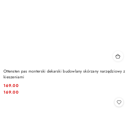
Ottensten pas monterski dekarski budowlany skórzany narzędziowy z
kieszeniami
169.00
Cena:
Cena:
169.00