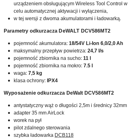
urządzeniem obsługującym Wireless Tool Control w
celu automatycznej aktywacji i wyłączenia,
w tej wersji z dwoma akumulatorami i ładowarką.
Parametry odkurzacza
DeWALT
DCV586MT2
pojemność akumulatora:
18/54V Li-Ion 6,0/2,0 Ah
maksymalny przepływ powietrza:
24,7 l/s
pojemność zbiornika na sucho:
11 l
pojemność zbiornika na mokro:
7.5 l
waga:
7,5 kg
klasa ochrony:
IPX4
Wyposażenie odkurzacza DeWalt DCV586MT2
antystatyczny wąż o długości 2,5m i średnicy 32mm
adapter 35 mm AirLock
worek na pył
pilot zdalnego sterowania
szybka ładowarka
DCB118