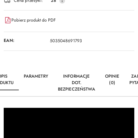
Cena przesyłki:
28
Pobierz produkt do PDF
EAN:
5035048691793
OPIS
PARAMETRY
INFORMACJE
OPINIE
ZA
DUKTU
DOT.
(0)
PYT
BEZPIECZEŃSTWA