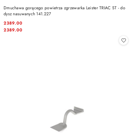
Dmuchawa gorącego powietrza zgrzewarka Leister TRIAC ST - do
dysz nasuwanych 141.227
2389.00
Cena:
Cena:
2389.00