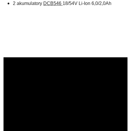
2 akumulatory
DCB546
18/54V Li-Ion 6,0/2,0Ah