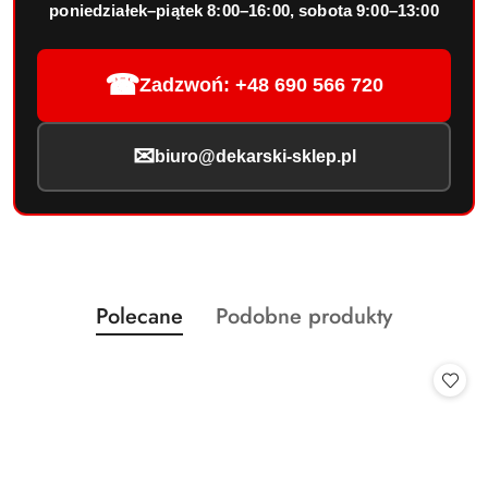
poniedziałek–piątek 8:00–16:00, sobota 9:00–13:00
☎
Zadzwoń: +48 690 566 720
✉
biuro@dekarski-sklep.pl
Produkty
Produkty
Polecane
Podobne produkty
Pomiń karuzelę produktów
o
o
statusie:
statusie: