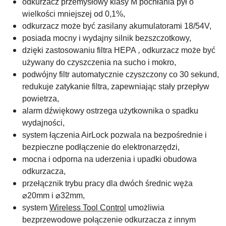
odkurzacz przemysłowy klasy M
pochłania pył o
wielkości mniejszej od 0,1%,
odkurzacz może być zasilany akumulatorami 18/54V,
posiada mocny i wydajny
silnik
bezszczotkowy,
dzięki zastosowaniu filtra HEPA
,
odkurzacz może być
używany do czyszczenia na sucho i mokro,
podwójny filtr automatycznie czyszczony co 30 sekund,
redukuje zatykanie filtra, zapewniając stały przepływ
powietrza,
alarm dźwiękowy
ostrzega użytkownika o spadku
wydajności,
system łączenia AirLock pozwala na bezpośrednie i
bezpieczne podłączenie do elektronarzędzi,
mocna i odporna na uderzenia i upadki obudowa
odkurzacza,
przełącznik trybu pracy dla dwóch średnic węża
⌀
20mm i
⌀
32mm,
system
Wireless Tool Control
umożliwia
bezprzewodowe połączenie odkurzacza z innym