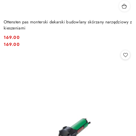
Ottensten pas monterski dekarski budowlany skórzany narzędziowy z
kieszeniami
169.00
Cena:
Cena:
169.00