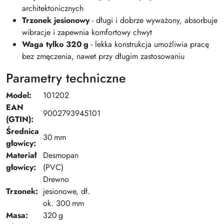
architektonicznych
Trzonek jesionowy
- długi i dobrze wyważony, absorbuje
wibracje i zapewnia komfortowy chwyt
Waga tylko 320 g
- lekka konstrukcja umożliwia pracę
bez zmęczenia, nawet przy długim zastosowaniu
Parametry techniczne
Model:
101202
EAN
9002793945101
(GTIN):
Średnica
30 mm
głowicy:
Materiał
Desmopan
głowicy:
(PVC)
Drewno
Trzonek:
jesionowe, dł.
ok. 300 mm
Masa:
320 g