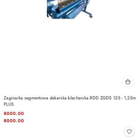
Zaginarka segmentowa dekarska blacharska RDD ZGDS 125 - 1,25m
PLUS
8000.00
Cena:
Cena:
8000.00