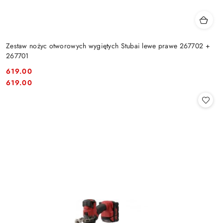
Zestaw nożyc otworowych wygiętych Stubai lewe prawe 267702 +
267701
619.00
Cena:
Cena:
619.00