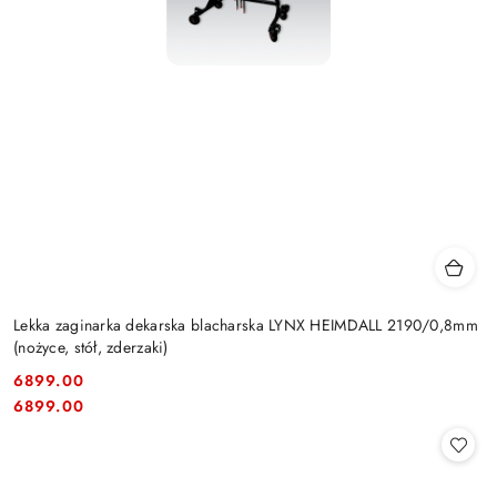
Lekka zaginarka dekarska blacharska LYNX HEIMDALL 2190/0,8mm
(nożyce, stół, zderzaki)
6899.00
Cena:
Cena:
6899.00