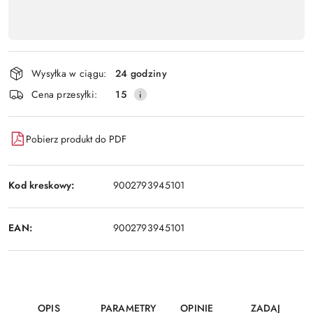
Dostępność
,
Wyślij
płatność
i
Wysyłka w ciągu:
24 godziny
dostawa
Cena przesyłki:
15
Pobierz produkt do PDF
Kod kreskowy:
9002793945101
EAN:
9002793945101
OPIS
PARAMETRY
OPINIE
ZADAJ