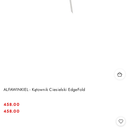
ALFAWINKIEL - Kątownik Ciesielski EdgeFold
458.00
Cena:
Cena:
458.00