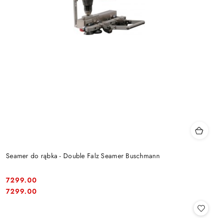
Seamer do rąbka - Double Falz Seamer Buschmann
7299.00
Cena:
Cena:
7299.00