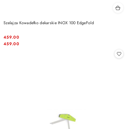
Szelajza Kowadełko dekarskie INOX 100 EdgeFold
459.00
Cena:
Cena:
459.00