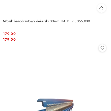
Młotek bezodrzutowy dekarski 30mm HALDER 3366.030
179.00
Cena:
Cena:
179.00