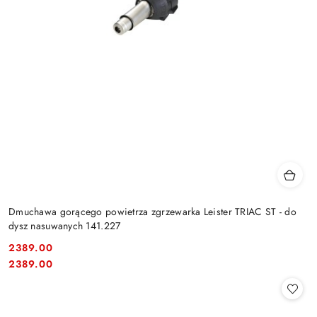
Dmuchawa gorącego powietrza zgrzewarka Leister TRIAC ST - do
dysz nasuwanych 141.227
2389.00
Cena:
Cena:
2389.00