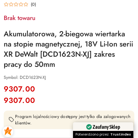
(0)
Brak towaru
Akumulatorowa, 2-biegowa wiertarka
na stopie magnetycznej, 18V Li-Ion serii
XR DeWalt [DCD1623N-XJ] zakres
pracy do 50mm
Symbol:
DCD1623N-XJ
cena:
9307.00
9307.00
Cena:
Program lojalnościowy dostępny jest tylko dla zalogowanych
klientów.
Zaufany Sklep
Potwierdzono przez:
Trustindex