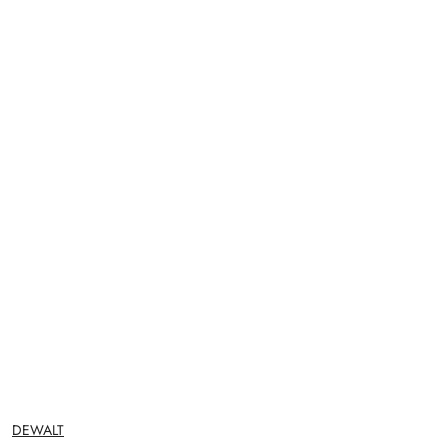
NAZWA
DEWALT
PRODUCENTA: