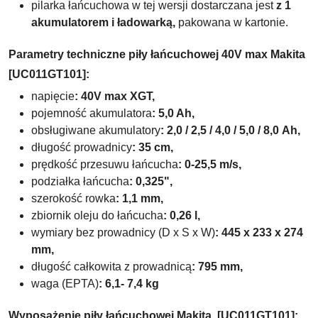
pilarka łańcuchowa w tej wersji dostarczana jest
z 1
akumulatorem i ładowarką,
pakowana w kartonie.
Parametry techniczne piły łańcuchowej 40V max Makita
[UC011GT101]:
napięcie
: 40V max XGT,
pojemność akumulatora
: 5,0 Ah,
obsługiwane akumulatory
: 2,0 / 2,5 / 4,0 / 5,0 / 8,0
Ah,
długość prowadnicy
: 35 cm,
prędkość przesuwu łańcucha
: 0-25,5 m/s,
podziałka łańcucha
: 0,325",
szerokość rowka
: 1,1 mm,
zbiornik oleju do łańcucha
: 0,26 l,
wymiary bez prowadnicy (D x S x W)
: 445 x 233 x 274
mm,
długość całkowita z prowadnicą
: 795
mm,
waga (EPTA)
: 6,1- 7,4 kg
Wyposażenie piły łańcuchowej Makita [UC011GT101]: