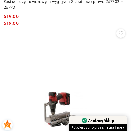
Zestaw nożyc otworowych wygiętych Stubai lewe prawe 267702 +
267701
619.00
Cena:
Cena:
619.00
Zaufany Sklep
Potwierdzono przez:
Trustindex