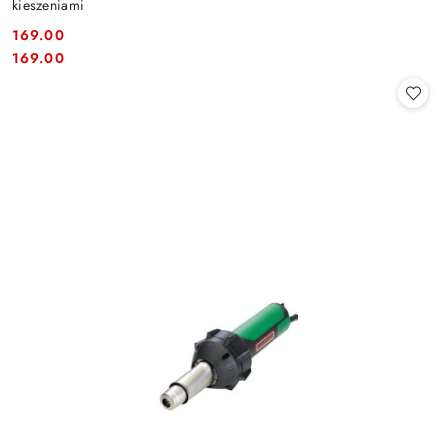
kieszeniami
169.00
Cena:
Cena:
169.00