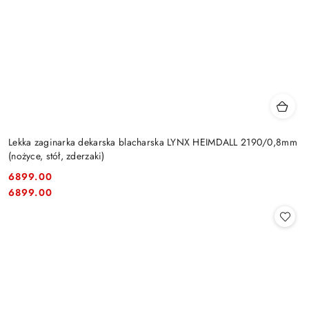
Lekka zaginarka dekarska blacharska LYNX HEIMDALL 2190/0,8mm
(nożyce, stół, zderzaki)
6899.00
Cena:
Cena:
6899.00