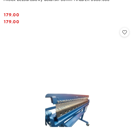
179.00
Cena:
Cena:
179.00