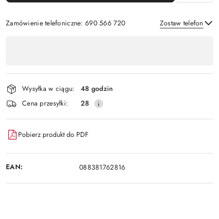
Zamówienie telefoniczne: 690 566 720
Zostaw telefon
Dostępność
,
Wyślij
płatność
i
Wysyłka w ciągu:
48 godzin
dostawa
Cena przesyłki:
28
Pobierz produkt do PDF
EAN:
088381762816