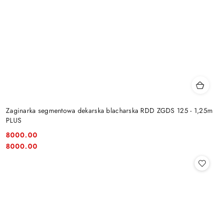
Zaginarka segmentowa dekarska blacharska RDD ZGDS 125 - 1,25m
PLUS
8000.00
Cena:
Cena:
8000.00