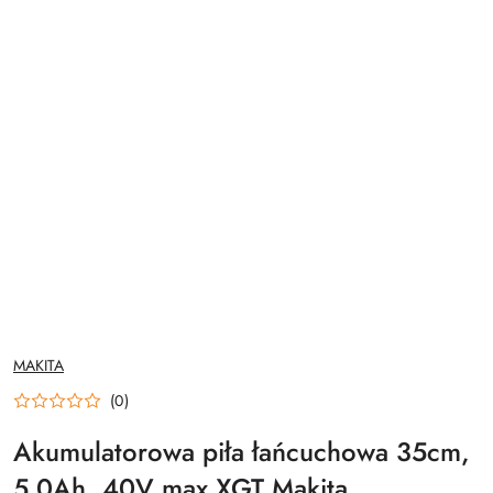
NAZWA
MAKITA
PRODUCENTA:
(0)
Akumulatorowa piła łańcuchowa 35cm,
5.0Ah, 40V max XGT Makita