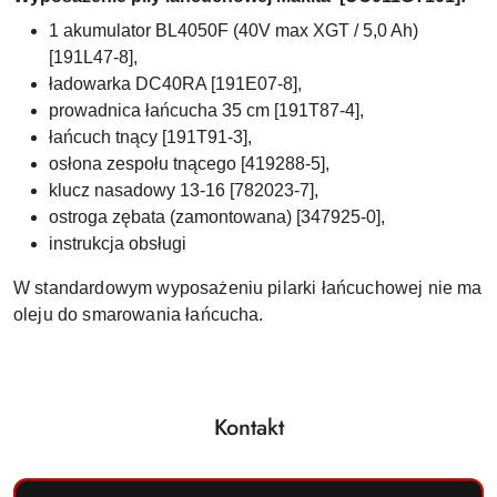
1 akumulator BL4050F (40V max XGT / 5,0 Ah)
[191L47-8],
ładowarka DC40RA [191E07-8],
prowadnica łańcucha 35 cm [191T87-4],
łańcuch tnący [191T91-3],
osłona zespołu tnącego [419288-5],
klucz nasadowy 13-16 [782023-7],
ostroga zębata (zamontowana) [347925-0],
instrukcja obsługi
W standardowym wyposażeniu pilarki łańcuchowej nie ma
oleju do smarowania łańcucha.
Kontakt