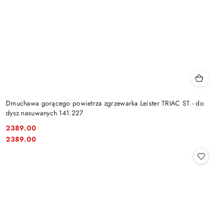
Dmuchawa gorącego powietrza zgrzewarka Leister TRIAC ST - do
dysz nasuwanych 141.227
2389.00
Cena:
Cena:
2389.00