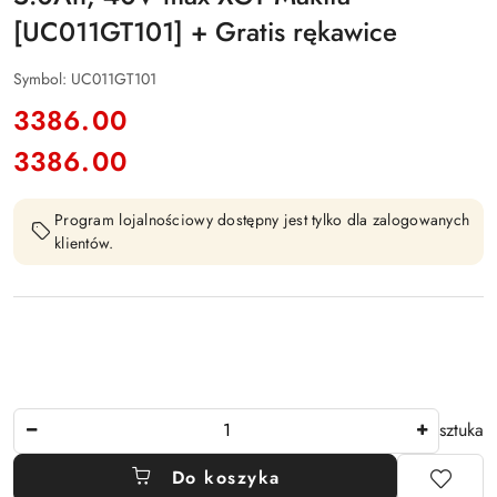
[UC011GT101] + Gratis rękawice
Symbol:
UC011GT101
cena:
3386.00
3386.00
Cena:
Program lojalnościowy dostępny jest tylko dla zalogowanych
klientów.
Ilość
sztuka
Do koszyka