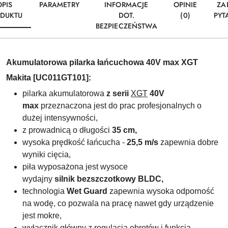
OPIS
PARAMETRY
INFORMACJE
OPINIE
ZA
DUKTU
DOT.
(0)
PYT
BEZPIECZEŃSTWA
Akumulatorowa pilarka łańcuchowa 40V max XGT
Makita [UC011GT101]:
pilarka akumulatorowa
z serii
XGT
40V
max
przeznaczona jest do prac profesjonalnych o
dużej intensywności,
z prowadnicą o długości
35 cm,
wysoka prędkość łańcucha -
25,5 m/s
zapewnia dobre
wyniki cięcia,
piła wyposażona jest wysoce
wydajny
silnik
bezszczotkowy
BLDC,
technologia
Wet Guard
zapewnia wysoka odporność
na wodę, co pozwala na pracę nawet gdy urządzenie
jest mokre,
wyłącznik główny z regulacją obrotów i funkcją