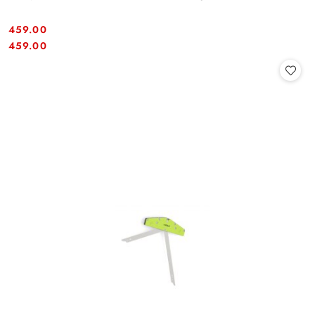
459.00
Cena:
Cena:
459.00