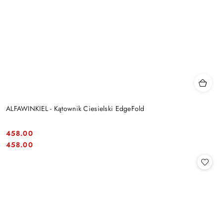
ALFAWINKIEL - Kątownik Ciesielski EdgeFold
458.00
Cena:
Cena:
458.00