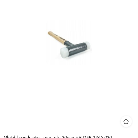
Młotek bezodrzutowy dekarski 30mm HALDER 3366.030