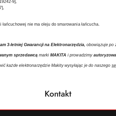
19242-9]
,
7]
,
 łańcuchowej nie ma oleju do smarowania łańcucha.
ram
3-letniej Gwarancji na Elektronarzędzia,
obowiązuje po z
wanym sprzedawcą
marki
MAKITA
i prowadzimy
autoryzow
ić każde elektronarzędzie Makity wysyłając je do naszego
se
Kontakt