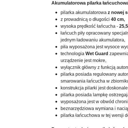
Akumulatorowa pilarka łańcuchow
pilarka akumulatorowa
z nowej 
z prowadnicą o długości
40 cm,
wysoka prędkość łańcucha -
25,5
łańcuch piły opracowany specjaln
jednym ładowaniu akumulatora,
piła wyposażona jest wysoce wy
technologia
Wet Guard
zapewnia
urządzenie jest mokre,
wyłącznik główny z funkcją aut
pilarka posiada regulowany aut
smarowania łańcucha w zbiornik
konstrukcja pilarki jest doskonal
pilarka posiada lampkę ostrzega
wyposażona jest w obwód chroni
beznarzędziowa wymiana i nacią
pilarka łańcuchowa w tej wersji 