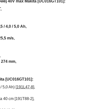
howej 40V max Makita [UC016GT101]:
,
,5 / 4,0 / 5,0
Ah,
25,5 m/s,
,
x 274
mm,
ita [UC016GT101]:
 5,0 Ah) [
191L47-8
],
a 40 cm [
191T88-2],