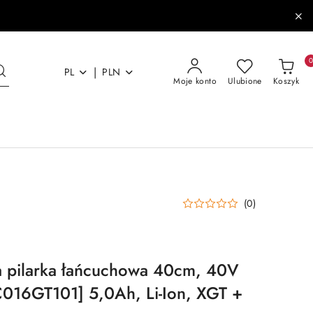
|
PL
PLN
Moje konto
Ulubione
Koszyk
(0)
 pilarka łańcuchowa 40cm, 40V
016GT101] 5,0Ah, Li-Ion, XGT +