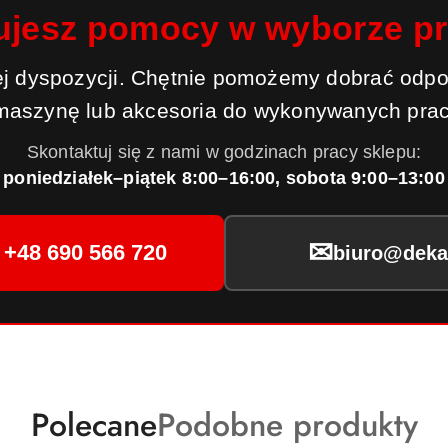
ujesz pomocy w wyborze p
j dyspozycji. Chętnie pomożemy dobrać odpo
maszynę lub akcesoria do wykonywanych prac
Skontaktuj się z nami w godzinach pracy sklepu:
poniedziałek–piątek 8:00–16:00, sobota 9:00–13:00
✉
+48 690 566 720
biuro@dekar
Produkty
Produkty
Polecane
Podobne produkty