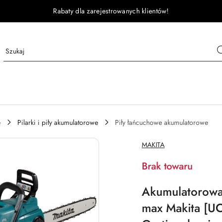
Rabaty dla zarejestrowanych klientów!
e
Pilarki i piły akumulatorowe
Piły łańcuchowe akumulatorowe
NAZWA
MAKITA
PRODUCENTA:
Brak towaru
Akumulatorowa
max Makita [UC