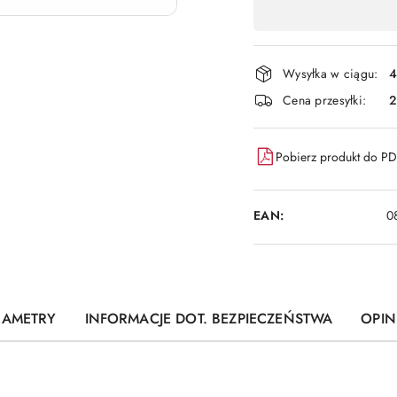
,
płatność
i
Wysyłka w ciągu:
4
dostawa
Cena przesyłki:
Pobierz produkt do P
EAN:
0
RAMETRY
INFORMACJE DOT. BEZPIECZEŃSTWA
OPINI