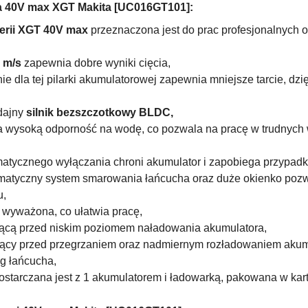
a 40V max XGT Makita [UC016GT101]:
serii XGT 40V max
przeznaczona jest do prac profesjonalnych o
 m/s
zapewnia dobre wyniki cięcia,
ie dla tej pilarki akumulatorowej zapewnia mniejsze tarcie, dz
dajny
silnik
bezszczotkowy
BLDC,
 wysoką odporność na wodę, co pozwala na pracę w trudnych 
omatycznego wyłączania chroni akumulator i zapobiega przypa
omatyczny system smarowania łańcucha oraz duże okienko pozw
u,
e wyważona, co ułatwia pracę,
jącą przed niskim poziomem naładowania akumulatora,
ący przed przegrzaniem oraz nadmiernym rozładowaniem akum
g łańcucha,
dostarczana jest z 1 akumulatorem i ładowarką, pakowana w kart