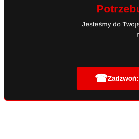
Potrzeb
Jesteśmy do Twoje
☎
Zadzwoń: 
Pomiń karuzelę produktów