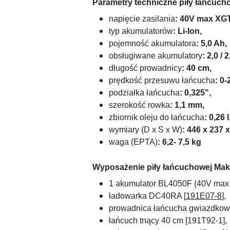
Parametry techniczne piły łańcuc
napięcie zasilania
: 40V max XGT
typ akumulatorów
: Li-Ion,
pojemność akumulatora
: 5,0 Ah,
obsługiwane akumulatory
:
2,0 / 2
długość prowadnicy
: 40 cm,
prędkość przesuwu łańcucha
: 0-
podziałka łańcucha
:
0,325",
szerokość rowka
: 1,1 mm,
zbiornik oleju do łańcucha
: 0,26 l
wymiary (D x S x W)
:
446 x 237 
waga
(EPTA)
: 6,2- 7,5 kg
Wyposażenie piły łańcuchowej Mak
1 akumulator
BL4050F (40V max /
ładowarka DC40RA [
191E07-8
],
prowadnica łańcucha gwiazdkow
łańcuch tnący 40 cm [
191T92-1]
,