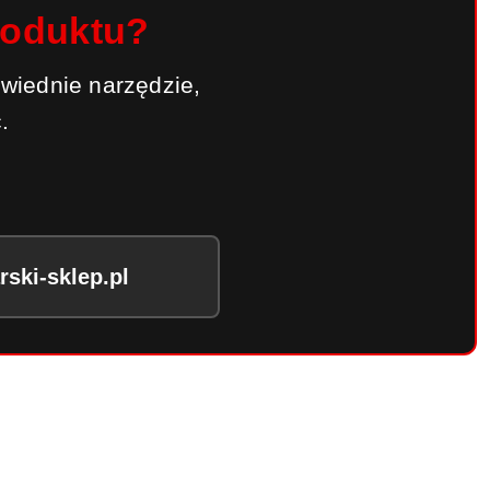
roduktu?
wiednie narzędzie,
.
ski-sklep.pl