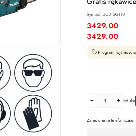
Gratis rękawic
Symbol:
UC016GT101
cena:
3429.00
3429.00
Cena:
Program lojalnościo
Ilość
sztuka
Zamówienie telefoniczne
Dostępność