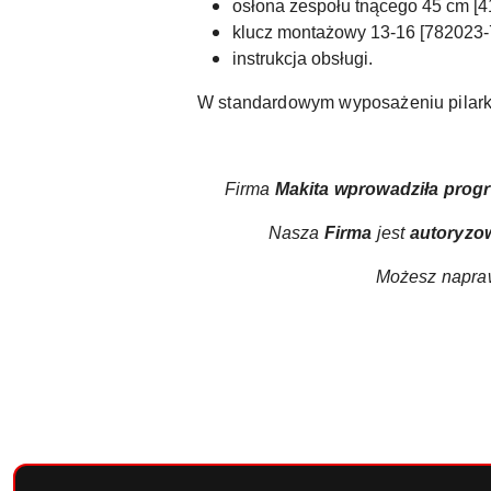
osłona zespołu tnącego 45 cm [
4
klucz montażowy 13-16 [
782023-
instrukcja obsługi.
W standardowym wyposażeniu pilarki
Firma
Makita wprowadziła
prog
Nasza
Firma
jest
autoryzo
Możesz napraw