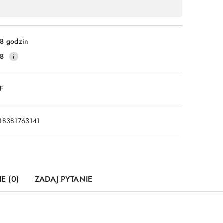
8 godzin
28
DF
88381763141
E (0)
ZADAJ PYTANIE