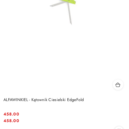
ALFAWINKIEL - Kątownik Ciesielski EdgeFold
458.00
Cena:
Cena:
458.00