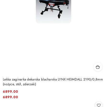
Lekka zaginarka dekarska blacharska LYNX HEIMDALL 2190/0,8mm
(nożyce, stół, zderzaki)
6899.00
Cena:
Cena:
6899.00