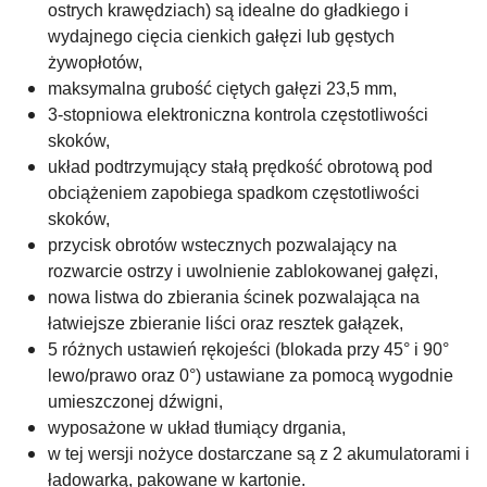
ostrych krawędziach) są idealne do gładkiego i
wydajnego cięcia cienkich gałęzi lub gęstych
żywopłotów,
maksymalna grubość ciętych gałęzi 23,5 mm,
3-stopniowa elektroniczna kontrola częstotliwości
skoków,
układ podtrzymujący stałą prędkość obrotową pod
obciążeniem zapobiega spadkom częstotliwości
skoków,
przycisk obrotów wstecznych pozwalający na
rozwarcie ostrzy i uwolnienie zablokowanej gałęzi,
nowa listwa do zbierania ścinek pozwalająca na
łatwiejsze zbieranie liści oraz resztek gałązek,
5 różnych ustawień rękojeści (blokada przy 45° i 90°
lewo/prawo oraz 0°) ustawiane za pomocą wygodnie
umieszczonej dźwigni,
wyposażone w układ tłumiący drgania,
w tej wersji nożyce dostarczane są z 2 akumulatorami i
ładowarką, pakowane w kartonie.