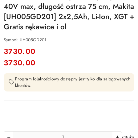
40V max, długość ostrza 75 cm, Makita
[UH005GD201] 2x2,5Ah, Li-Ion, XGT +
Gratis rękawice i ol
Symbol:
UH005GD201
cena:
3730.00
3730.00
Cena:
Program lojalnościowy dostępny jest tylko dla zalogowanych
klientów.
Ilość
sztuka