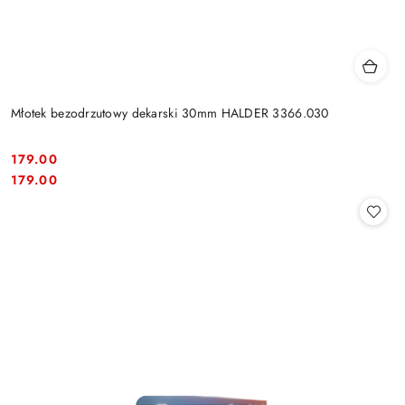
Młotek bezodrzutowy dekarski 30mm HALDER 3366.030
179.00
Cena:
Cena:
179.00