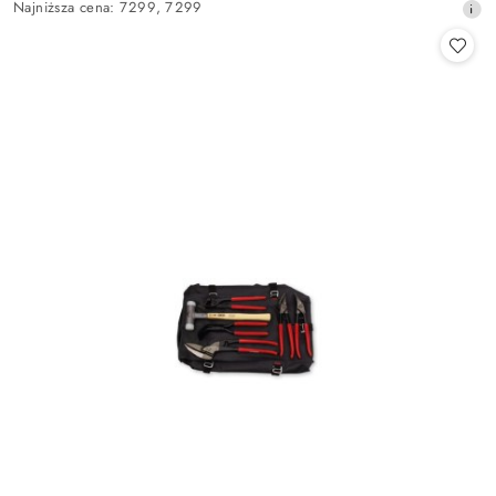
Najniższa
Najniższa cena:
7299
,
7299
promocyjna:
cena
z
30
dni
przed
obniżką