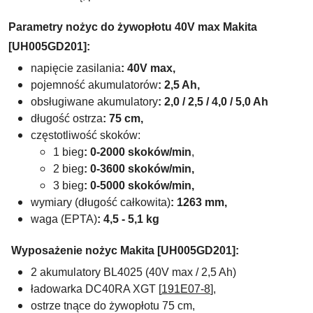
Parametry nożyc do żywopłotu 40V max Makita
[UH005GD201]:
napięcie zasilania
: 40V max,
pojemność akumulatorów
: 2,5 Ah,
obsługiwane akumulatory
:
2,0 / 2,5 / 4,0 / 5,0 Ah
długość ostrza
: 75 cm,
częstotliwość skoków:
1 bieg
: 0-2000 skoków/min
,
2 bieg
: 0-3600 skoków/min,
3 bieg
: 0-5000 skoków/min,
wymiary (długość całkowita)
:
1263 mm,
waga
(EPTA)
: 4,5 - 5,1 kg
Wyposażenie nożyc Makita [UH005GD201]:
2 akumulatory
BL4025 (40V max / 2,5 Ah)
ładowarka DC40RA XGT [
191E07-8
],
ostrze tnące do żywopłotu 75 cm,