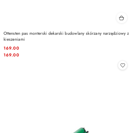
Ottensten pas monterski dekarski budowlany skórzany narzędziowy z
kieszeniami
169.00
Cena:
Cena:
169.00