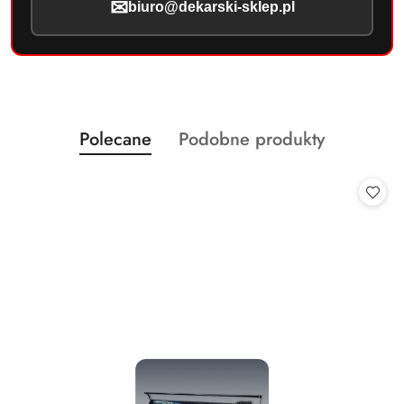
✉
biuro@dekarski-sklep.pl
Produkty
Produkty
Polecane
Podobne produkty
Pomiń karuzelę produktów
o
o
statusie:
statusie: