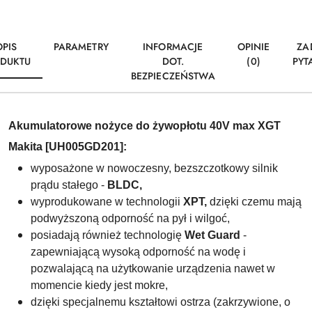
OPIS
PARAMETRY
INFORMACJE
OPINIE
ZA
DUKTU
DOT.
(0)
PYT
BEZPIECZEŃSTWA
Akumulatorowe nożyce do żywopłotu 40V max XGT
Makita [UH005GD201
]:
wyposażone w nowoczesny,
bezszczotkowy silnik
prądu stałego
-
BLDC,
wyprodukowane w technologii
XPT,
dzięki czemu mają
podwyższoną odporność na pył i wilgoć,
posiadają również technologię
Wet Guard
-
zapewniającą wysoką odporność na wodę i
pozwalającą na użytkowanie urządzenia nawet w
momencie kiedy jest mokre,
dzięki specjalnemu kształtowi ostrza (zakrzywione, o