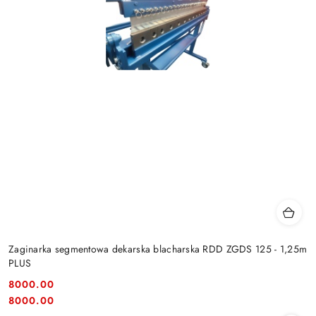
Zaginarka segmentowa dekarska blacharska RDD ZGDS 125 - 1,25m
PLUS
8000.00
Cena:
Cena:
8000.00