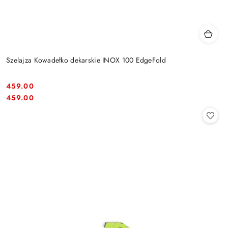
Szelajza Kowadełko dekarskie INOX 100 EdgeFold
459.00
Cena:
Cena:
459.00