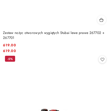
Zestaw nożyc otworowych wygiętych Stubai lewe prawe 267702 +
267701
619.00
Cena:
Cena:
619.00
-5%