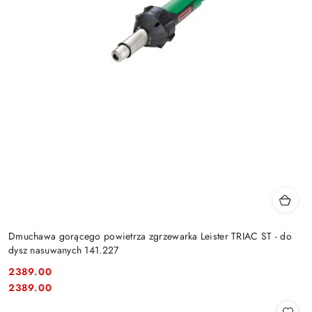
Dmuchawa gorącego powietrza zgrzewarka Leister TRIAC ST - do
dysz nasuwanych 141.227
2389.00
Cena:
Cena:
2389.00