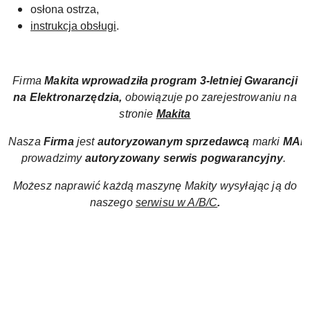
osłona ostrza,
instrukcja obsługi
.
Firma
Makita wprowadziła
program
3-letniej Gwarancji
na Elektronarzędzia,
obowiązuje po zarejestrowaniu na
stronie
Makita
Nasza
Firma
jest
autoryzowanym sprzedawcą
marki
MAK
prowadzimy
autoryzowany
serwis pogwarancyjny
.
Możesz naprawić każdą maszynę Makity wysyłając ją do
naszego
serwisu w A/B/C
.