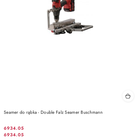
Seamer do rąbka - Double Falz Seamer Buschmann
6934.05
Cena
6934.05
Cena
promocyjna: