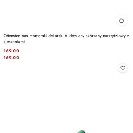
Ottensten pas monterski dekarski budowlany skórzany narzędziowy z
kieszeniami
169.00
Cena:
Cena:
169.00