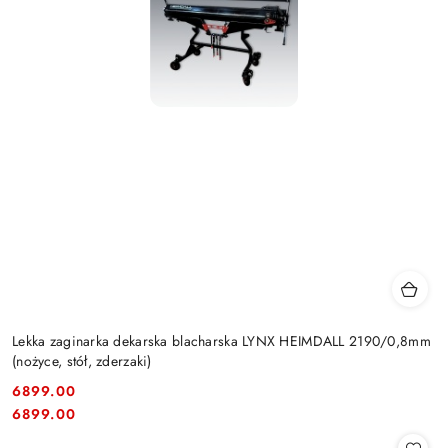
Lekka zaginarka dekarska blacharska LYNX HEIMDALL 2190/0,8mm
(nożyce, stół, zderzaki)
6899.00
Cena:
Cena:
6899.00