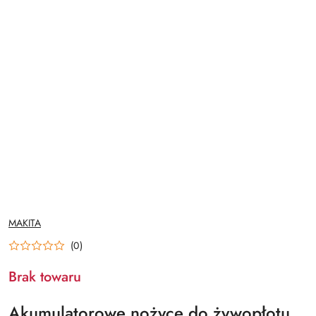
NAZWA
MAKITA
PRODUCENTA:
(0)
Brak towaru
Akumulatorowe nożyce do żywopłotu