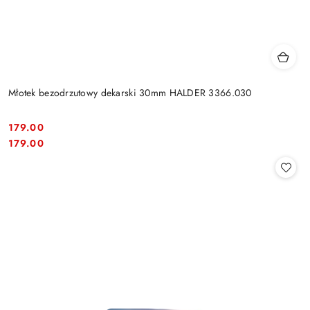
Młotek bezodrzutowy dekarski 30mm HALDER 3366.030
179.00
Cena:
Cena:
179.00