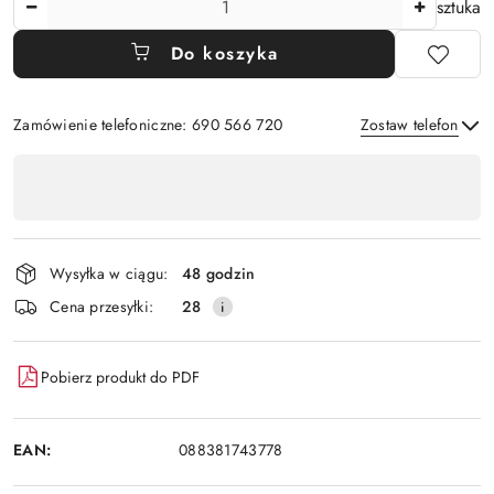
sztuka
Do koszyka
Zamówienie telefoniczne: 690 566 720
Zostaw telefon
Dostępność
,
Wyślij
płatność
i
Wysyłka w ciągu:
48 godzin
dostawa
Cena przesyłki:
28
Pobierz produkt do PDF
EAN:
088381743778