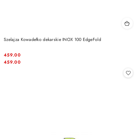
Szelajza Kowadełko dekarskie INOX 100 EdgeFold
459.00
Cena:
Cena:
459.00