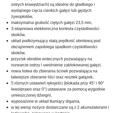
ostrych krawędziach) są idealne do gładkiego i
wydajnego cięcia cienkich gałęzi lub gęstych
żywopłotów,
maksymalna grubość ciętych gałęzi 23,5 mm,
3-stopniowa elektroniczna kontrola częstotliwości
skoków,
układ podtrzymujący stałą prędkość obrotową pod
obciążeniem zapobiega spadkom częstotliwości
skoków,
przycisk obrotów wstecznych pozwalający na
rozwarcie ostrzy i uwolnienie zablokowanej gałęzi,
nowa listwa do zbierania ścinek pozwalająca na
łatwiejsze zbieranie liści oraz resztek gałązek,
5 różnych ustawień rękojeści (blokada przy 45° i 90°
lewo/prawo oraz 0°) ustawiane za pomocą wygodnie
umieszczonej dźwigni,
wyposażone w układ tłumiący drgania,
w tej wersji nożyce dostarczane są z 2 akumulatorami i