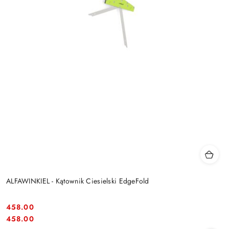
ALFAWINKIEL - Kątownik Ciesielski EdgeFold
458.00
Cena:
Cena:
458.00