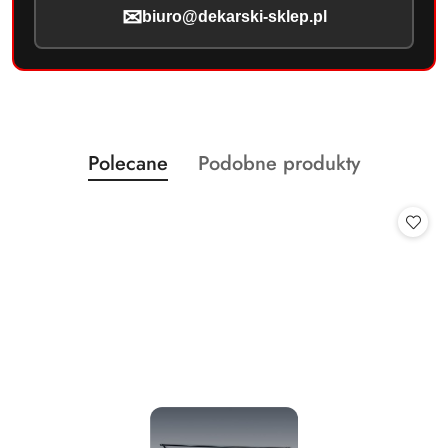
✉
biuro@dekarski-sklep.pl
Produkty
Produkty
Polecane
Podobne produkty
Pomiń karuzelę produktów
o
o
statusie:
statusie: