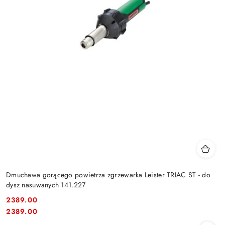
Dmuchawa gorącego powietrza zgrzewarka Leister TRIAC ST - do
dysz nasuwanych 141.227
2389.00
Cena:
Cena:
2389.00