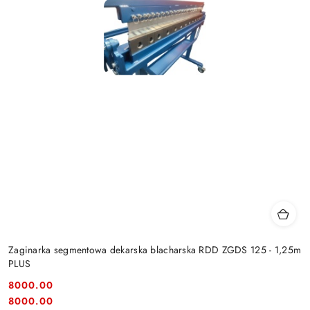
Zaginarka segmentowa dekarska blacharska RDD ZGDS 125 - 1,25m
PLUS
8000.00
Cena:
Cena:
8000.00