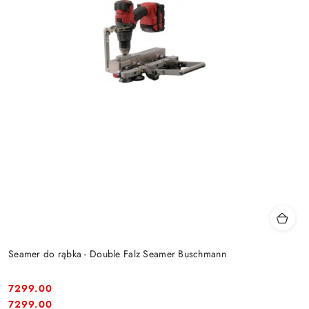
Seamer do rąbka - Double Falz Seamer Buschmann
7299.00
Cena:
Cena:
7299.00