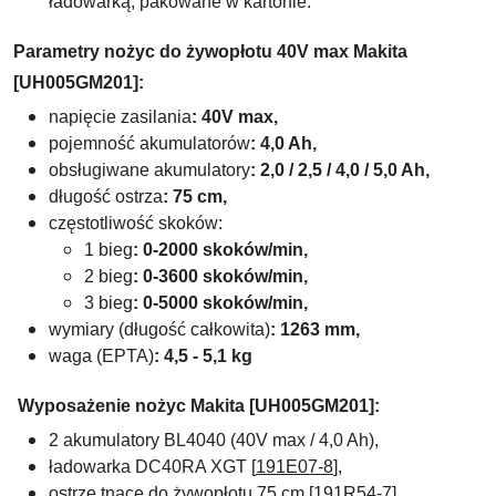
ładowarką, pakowane w kartonie.
Parametry nożyc do żywopłotu 40V max Makita
[UH005GM201]:
napięcie zasilania
: 40V max,
pojemność akumulatorów
: 4,0 Ah,
obsługiwane akumulatory
:
2,0 / 2,5 / 4,0 / 5,0 Ah,
długość ostrza
: 75 cm,
częstotliwość skoków:
1 bieg
: 0-2000 skoków/min,
2 bieg
: 0-3600 skoków/min,
3 bieg
: 0-5000 skoków/min,
wymiary (długość całkowita)
:
1263 mm,
waga
(EPTA)
: 4,5 - 5,1 kg
Wyposażenie nożyc Makita [UH005GM201]:
2 akumulatory
BL4040 (40V max / 4,0 Ah),
ładowarka DC40RA XGT [
191E07-8
],
ostrze tnące do żywopłotu 75 cm [
191R54-7],