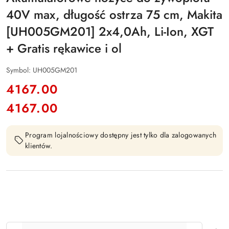
40V max, długość ostrza 75 cm, Makita
[UH005GM201] 2x4,0Ah, Li-Ion, XGT
+ Gratis rękawice i ol
Symbol:
UH005GM201
cena:
4167.00
4167.00
Cena:
Program lojalnościowy dostępny jest tylko dla zalogowanych
klientów.
Ilość