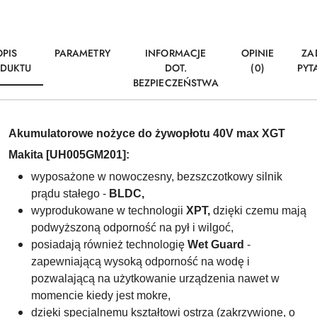
OPIS
PARAMETRY
INFORMACJE
OPINIE
ZA
DUKTU
DOT.
(0)
PYT
BEZPIECZEŃSTWA
Akumulatorowe nożyce do żywopłotu 40V max XGT
Makita [UH005GM201
]:
wyposażone w nowoczesny,
bezszczotkowy silnik
prądu stałego
-
BLDC,
wyprodukowane w technologii
XPT,
dzięki czemu mają
podwyższoną odporność na pył i wilgoć,
posiadają również technologię
Wet Guard
-
zapewniającą wysoką odporność na wodę i
pozwalającą na użytkowanie urządzenia nawet w
momencie kiedy jest mokre,
dzięki specjalnemu kształtowi ostrza (zakrzywione, o