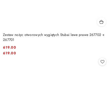
Zestaw nożyc otworowych wygiętych Stubai lewe prawe 267702 +
267701
619.00
Cena:
Cena:
619.00