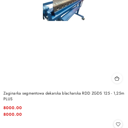
Zaginarka segmentowa dekarska blacharska RDD ZGDS 125 - 1,25m
PLUS
8000.00
Cena:
Cena:
8000.00