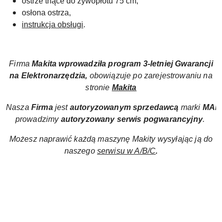
ostrze tnące do żywopłotu 75 cm,
osłona ostrza,
instrukcja obsługi
.
Firma
Makita wprowadziła
program
3-letniej Gwarancji
na Elektronarzędzia,
obowiązuje po zarejestrowaniu na
stronie
Makita
Nasza
Firma
jest
autoryzowanym sprzedawcą
marki
MAK
prowadzimy
autoryzowany
serwis pogwarancyjny
.
Możesz naprawić każdą maszynę Makity wysyłając ją do
naszego
serwisu w A/B/C
.