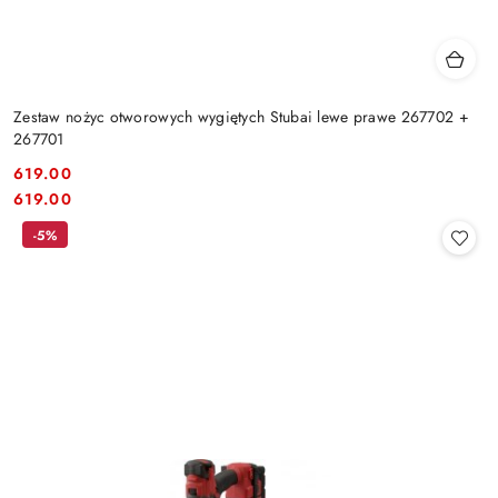
Zestaw nożyc otworowych wygiętych Stubai lewe prawe 267702 +
267701
619.00
Cena:
Cena:
619.00
-5%