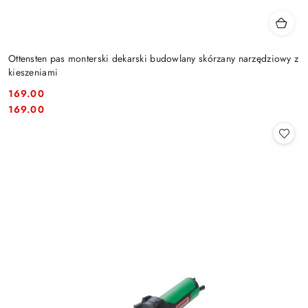
Ottensten pas monterski dekarski budowlany skórzany narzędziowy z
kieszeniami
169.00
Cena:
Cena:
169.00