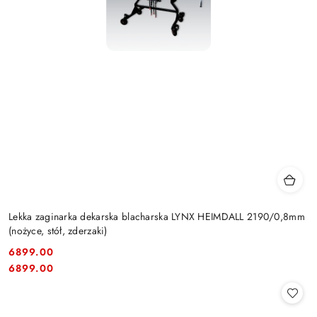
Lekka zaginarka dekarska blacharska LYNX HEIMDALL 2190/0,8mm
(nożyce, stół, zderzaki)
6899.00
Cena:
Cena:
6899.00