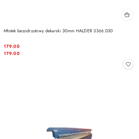
Młotek bezodrzutowy dekarski 30mm HALDER 3366.030
179.00
Cena:
Cena:
179.00