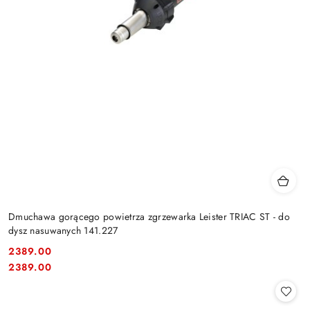
Dmuchawa gorącego powietrza zgrzewarka Leister TRIAC ST - do
dysz nasuwanych 141.227
2389.00
Cena:
Cena:
2389.00