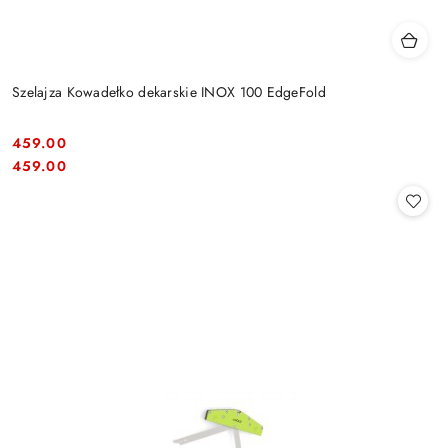
Szelajza Kowadełko dekarskie INOX 100 EdgeFold
459.00
Cena:
Cena:
459.00