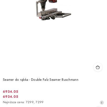
Seamer do rąbka - Double Falz Seamer Buschmann
6934.05
Cena
6934.05
Cena
promocyjna:
Najniższa
Najniższa cena:
7299
,
7299
promocyjna:
cena