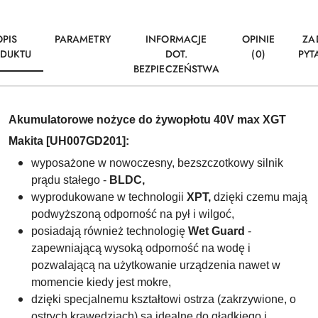
OPIS
PARAMETRY
INFORMACJE
OPINIE
ZA
DUKTU
DOT.
(0)
PYT
BEZPIECZEŃSTWA
Akumulatorowe nożyce do żywopłotu 40V max XGT
Makita [UH007GD201
]:
wyposażone w nowoczesny,
bezszczotkowy silnik
prądu stałego
-
BLDC,
wyprodukowane w technologii
XPT,
dzięki czemu mają
podwyższoną odporność na pył i wilgoć,
posiadają również technologię
Wet Guard
-
zapewniającą wysoką odporność na wodę i
pozwalającą na użytkowanie urządzenia nawet w
momencie kiedy jest mokre,
dzięki specjalnemu kształtowi ostrza (zakrzywione, o
ostrych krawędziach) są idealne do gładkiego i