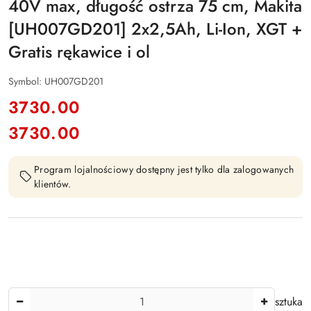
40V max, długość ostrza 75 cm, Makita
[UH007GD201] 2x2,5Ah, Li-Ion, XGT +
Gratis rękawice i ol
Symbol:
UH007GD201
cena:
3730.00
3730.00
Cena:
Program lojalnościowy dostępny jest tylko dla zalogowanych
klientów.
Ilość
sztuka