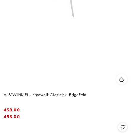
ALFAWINKIEL - Kątownik Ciesielski EdgeFold
458.00
Cena:
Cena:
458.00