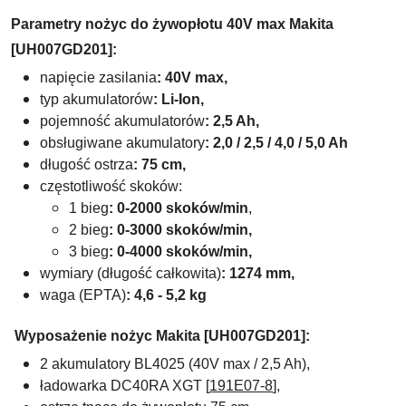
Parametry nożyc do żywopłotu 40V max Makita
[UH007GD201]:
napięcie zasilania
: 40V max,
typ akumulatorów
: Li-Ion,
pojemność akumulatorów
: 2,5 Ah,
obsługiwane akumulatory
:
2,0 / 2,5 / 4,0 / 5,0 Ah
długość ostrza
: 75 cm,
częstotliwość skoków:
1 bieg
: 0-2000 skoków/min
,
2 bieg
: 0-3000 skoków/min,
3 bieg
: 0-4000 skoków/min,
wymiary (długość całkowita)
:
1274 mm,
waga
(EPTA)
: 4,6 - 5,2 kg
Wyposażenie nożyc Makita [UH007GD201]:
2 akumulatory
BL4025 (40V max / 2,5 Ah),
ładowarka DC40RA XGT [
191E07-8
],