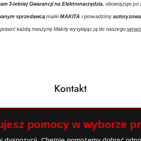
ram
3-letniej Gwarancji na Elektronarzędzia,
obowiązuje po z
wanym sprzedawcą
marki
MAKITA
i prowadzimy
autoryzow
prawić każdą maszynę Makity wysyłając ją do naszego
serwi
Kontakt
ujesz pomocy w wyborze p
j dyspozycji. Chętnie pomożemy dobrać odpo