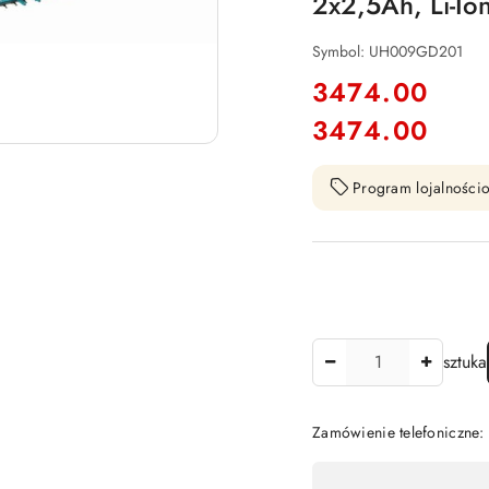
2x2,5Ah, Li-Ion
Symbol:
UH009GD201
cena:
3474.00
3474.00
Cena:
Program lojalnościo
Ilość
sztuka
Zamówienie telefoniczne
Dostępność