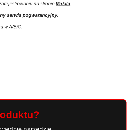
arejestrowaniu na stronie
Makita
any
serwis pogwarancyjny
.
su w A/B/C
.
roduktu?
wiednie narzędzie,