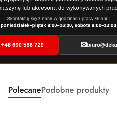
maszynę lub akcesoria do wykonywanych prac
Skontaktuj się z nami w godzinach pracy sklepu:
poniedziałek–piątek 8:00–16:00, sobota 9:00–13:00
✉
+48 690 566 720
biuro@dekar
Produkty
Produkty
Polecane
Podobne produkty
o
o
statusie:
statusie: