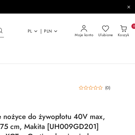
|
PL
PLN
Moje konto
Ulubione
Koszyk
(0)
 nożyce do żywopłotu 40V max,
a 75 cm, Makita [UH009GD201]