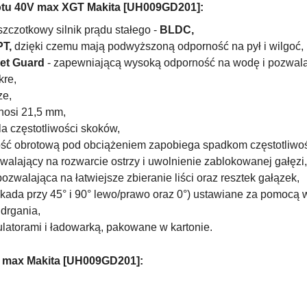
otu 40V max XGT Makita [UH009GD201
]:
zczotkowy silnik prądu stałego
-
BLDC,
PT,
dzięki czemu mają podwyższoną odporność na pył i wilgoć,
et Guard
- zapewniającą wysoką odporność na wodę i pozwala
kre,
ze,
nosi 21,5 mm,
la częstotliwości skoków,
ość obrotową pod obciążeniem zapobiega spadkom częstotliwo
alający na rozwarcie ostrzy i uwolnienie zablokowanej gałęzi,
ozwalająca na łatwiejsze zbieranie liści oraz resztek gałązek,
lokada przy 45° i 90° lewo/prawo oraz 0°) ustawiane za pomocą
drgania,
latorami i ładowarką, pakowane w kartonie.
 max Makita [UH009GD201]: