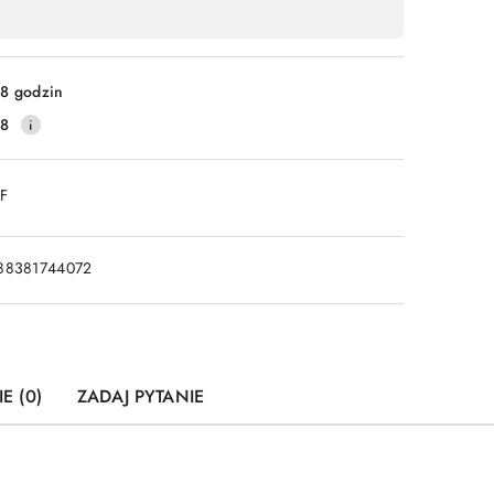
8 godzin
28
DF
88381744072
E (0)
ZADAJ PYTANIE