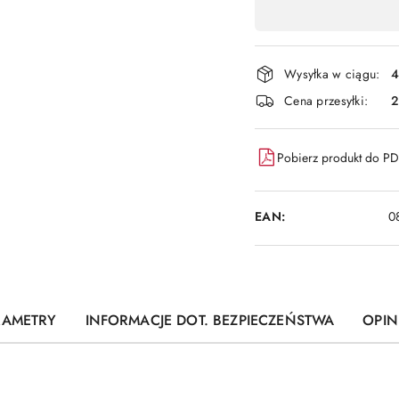
,
płatność
i
Wysyłka w ciągu:
4
dostawa
Cena przesyłki:
Pobierz produkt do P
EAN:
0
RAMETRY
INFORMACJE DOT. BEZPIECZEŃSTWA
OPINI