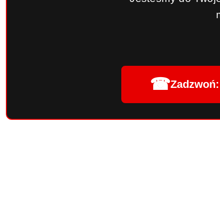
☎
Zadzwoń: 
Pomiń karuzelę produktów