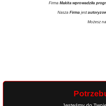
Firma
Makita wprowadziła
prog
Nasza
Firma
jest
autoryzo
Możesz na
Potrzeb
Jesteśmy do Twoje