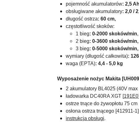
pojemność akumulatorów
: 2,5 Ah
obsługiwane akumulatory
:
2,0 / 2
długość ostrza
: 60 cm,
częstotliwość skoków:
1 bieg
: 0-2000 skoków/min
,
2 bieg
: 0-3600 skoków/min,
3 bieg
: 0-5000 skoków/min,
wymiary (długość całkowita)
:
126
waga
(EPTA)
: 4,4 - 5,0 kg
Wyposażenie nożyc Makita [UH00
2 akumulatory BL4025
(40V max /
ładowarka DC40RA XGT [
191E0
ostrze tnące do żywopłotu 75 cm 
osłona ostrza tnącego [
412911-1]
instrukcja obsługi
.