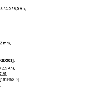
,
,5 / 4,0 / 5,0 Ah,
2 mm,
9GD201]:
 2,5 Ah),
7-8
],
[
191R58-9],
,