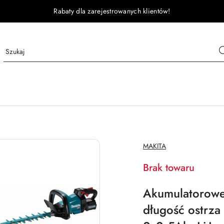
Rabaty dla zarejestrowanych klientów!
NAZWA
MAKITA
PRODUCENTA:
Brak towaru
Akumulatorowe
długość ostrz