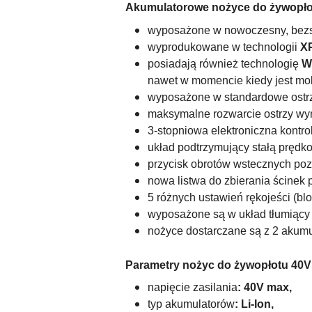
Akumulatorowe nożyce do żywopł
wyposażone w nowoczesny,
bezs
wyprodukowane w technologii
X
posiadają również technologię
W
nawet w momencie kiedy jest mo
wyposażone w standardowe ostr
maksymalne rozwarcie ostrzy wy
3-stopniowa elektroniczna kontro
układ podtrzymujący stałą prędk
przycisk obrotów wstecznych pozw
nowa listwa do zbierania ścinek p
5 różnych ustawień rękojeści (b
wyposażone są w układ tłumiący 
nożyce dostarczane są z 2 akumu
Parametry nożyc do żywopłotu 40V
napięcie zasilania
: 40V max,
typ akumulatorów
: Li-Ion,